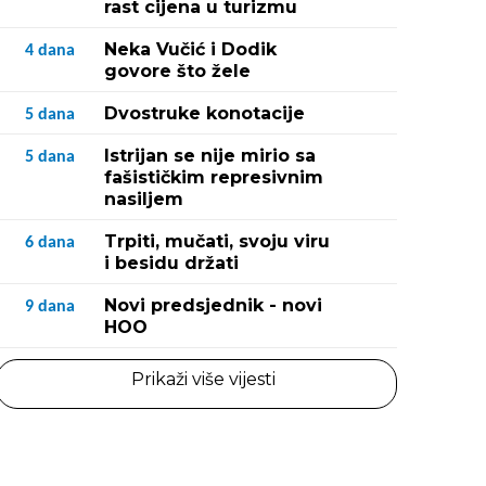
rast cijena u turizmu
Neka Vučić i Dodik
4
dana
govore što žele
Dvostruke konotacije
5
dana
Istrijan se nije mirio sa
5
dana
fašističkim represivnim
nasiljem
Trpiti, mučati, svoju viru
6
dana
i besidu držati
Novi predsjednik - novi
9
dana
HOO
Prikaži više vijesti