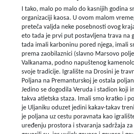
I tako, malo po malo do kasnijih godina 
organizaciji kaosa. U ovom malom vremeplo
preteča valjda neke posebnosti ovog kraja 
eto tada je prvi put postavljena trava n
tada imali karboninu pored njega, imali s
prema zaobilaznici (slavno Marsovo polje)
Valkanama, podno napuštenog kamenoloma
svoje tradicije. Igralište na Drosini je tr
Poljana na Premanturskoj je ostala poljana.
Jedino se dogodila Veruda i stadion koji i
takva atletska staza. Imali smo kratko i p
je Uljaniku oduzet jedini kakav-takav tre
je poljana uz cestu poravnata kao igralište 
uređenju prostora i stvaranja sadržaja za