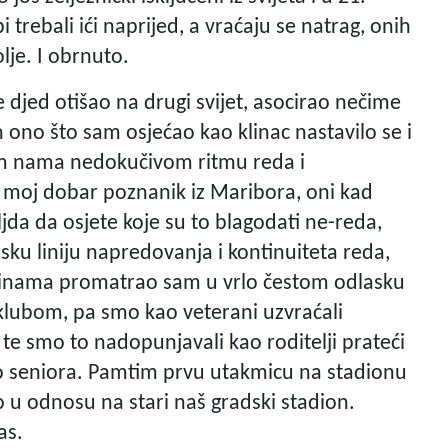
bi trebali ići naprijed, a vraćaju se natrag, onih
olje. I obrnuto.
 djed otišao na drugi svijet, asocirao nečime
 ono što sam osjećao kao klinac nastavilo se i
om nama nedokučivom ritmu reda i
n moj dobar poznanik iz Maribora, oni kad
da da osjete koje su to blagodati ne-reda,
sku liniju napredovanja i kontinuiteta reda,
godinama promatrao sam u vrlo čestom odlasku
 klubom, pa smo kao veterani uzvraćali
te smo to nadopunjavali kao roditelji prateći
o seniora. Pamtim prvu utakmicu na stadionu
o u odnosu na stari naš gradski stadion.
as.