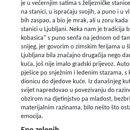
je u večernjim satima s željezničke stanic
na stanici, u ispraćaju svojih, a puno i u 
bih zaspao, a bio je mrak, ali u zoru kada s
stanici u Ljubljani. Neka nam je tradicija
kobasica" s puno senfa na jednom od tamo
snijeg, jer govorim o zimskim ferijama u š
Ljubljana bila značajno drugačija nego dan
kuća, još nije imalo gradski prijevoz. Au
pješice po snježnim i ledenim stazama, s
dionicu do djedove kuće. Iz današnjeg ku
svijet napredovao u povezivanju do razin
obzirom na djetinjstvo pa mladost, bezbri
materijalnim razinama, bilo nešto što ost
emocija.