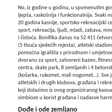
No, iz godine u godinu, u spomenutim gost
ljepša, raskošnija i funkcionalnija. Svaki 
20 godina kasnije, sportsko-rekreacijski c
sport, rekreacija, ljudi, mladi, zabava, m
i čistoća. Bonifika danas na 52 411 četv
(5 tisuća sjedećih mjesta), atletski stadi
pomoćna igrališta s prirodnom i umjetno
dvoranu za sport, zatvoreni bazen, fitnes
centra, skate park, 8 zemljanih i 4 betonsk
(košarka, rukomet, mali nogomet…). Sve j
atletskih i drugih klubova, građana i rekre
koji dolazimo iz ovog organiziranog kaos
simbioze u korist građana i nadasve harm
Dođe i ode zemljano