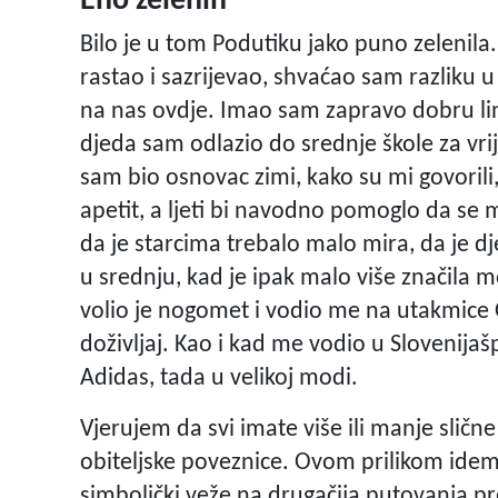
Eno zelenih
Bilo je u tom Podutiku jako puno zelenila.
rastao i sazrijevao, shvaćao sam razliku u
na nas ovdje. Imao sam zapravo dobru li
djeda sam odlazio do srednje škole za vri
sam bio osnovac zimi, kako su mi govorili,
apetit, a ljeti bi navodno pomoglo da se 
da je starcima trebalo malo mira, da je 
u srednju, kad je ipak malo više značila m
volio je nogomet i vodio me na utakmice Ol
doživljaj. Kao i kad me vodio u Slovenij
Adidas, tada u velikoj modi.
Vjerujem da svi imate više ili manje sličn
obiteljske poveznice. Ovom prilikom idem 
simbolički veže na drugačija putovanja pr