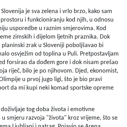
 Slovenija je sva zelena i vrlo brzo, kako sam
 prostoru i funkcioniranju kod njih, u odnosu
niju usporedbe u raznim smjerovima. Kod
jeme zimskih i dijelom ljetnih praznika. Dok
 planinski zrak u Sloveniji poboljšavao bi
malo osvježim od toplina u Puli. Pretpostavljam
djed forsirao da dođem gore i dok nisam prešao
oja riječ, bilo je po njihovom. Djed, ekonomist,
impije u prvoj jugo ligi, što je bio pravi
ašport da mi kupi neki komad sportske opreme
e doživljaje tog doba života i emotivne
u smjeru razvoja "života" kroz vrijeme, što se
ema Ljubljani i natrag. Pojavio se Arena