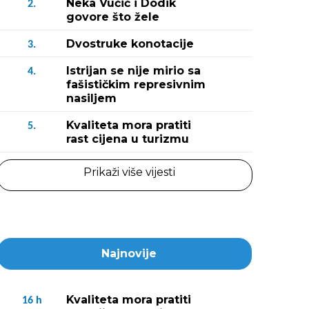
Neka Vučić i Dodik
2.
govore što žele
Dvostruke konotacije
3.
Istrijan se nije mirio sa
4.
fašističkim represivnim
nasiljem
Kvaliteta mora pratiti
5.
rast cijena u turizmu
Prikaži više vijesti
Najnovije
Kvaliteta mora pratiti
16
h