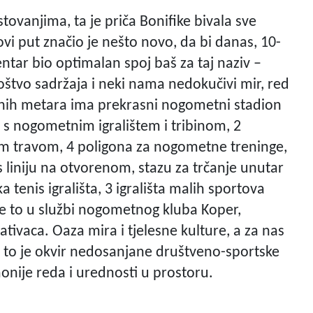
ovanjima, ta je priča Bonifike bivala sve
novi put značio je nešto novo, da bi danas, 10-
entar bio optimalan spoj baš za taj naziv –
noštvo sadržaja i neki nama nedokučivi mir, red
ornih metara ima prekrasni nogometni stadion
on s nogometnim igralištem i tribinom, 2
m travom, 4 poligona za nogometne treninge,
s liniju na otvorenom, stazu za trčanje unutar
a tenis igrališta, 3 igrališta malih sportova
e to u službi nogometnog kluba Koper,
ativaca. Oaza mira i tjelesne kulture, a za nas
a to je okvir nedosanjane društveno-sportske
onije reda i urednosti u prostoru.