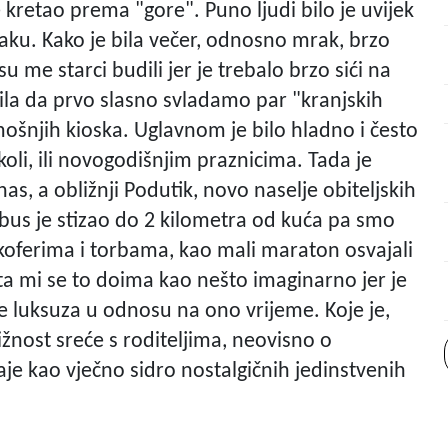
e kretao prema "gore". Puno ljudi bilo je uvijek
vlaku. Kako je bila večer, odnosno mrak, brzo
u me starci budili jer je trebalo brzo sići na
 bila da prvo slasno svladamo par "kranjskih
šnjih kioska. Uglavnom je bilo hladno i često
koli, ili novogodišnjim praznicima. Tada je
as, a obližnji Podutik, novo naselje obiteljskih
tobus je stizao do 2 kilometra od kuća pa smo
 koferima i torbama, kao mali maraton osvajali
ta mi se to doima kao nešto imaginarno jer je
e luksuza u odnosu na ono vrijeme. Koje je,
žnost sreće s roditeljima, neovisno o
aje kao vječno sidro nostalgičnih jedinstvenih