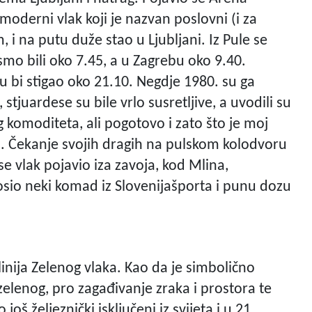
moderni vlak koji je nazvan poslovni (i za
 i na putu duže stao u Ljubljani. Iz Pule se
ismo bili oko 7.45, a u Zagrebu oko 9.40.
lu bi stigao oko 21.10. Negdje 1980. su ga
 stjuardese su bile vrlo susretljive, a uvodili su
og komoditeta, ali pogotovo i zato što je moj
lu. Čekanje svojih dragih na pulskom kolodvoru
 se vlak pojavio iza zavoja, kod Mlina,
osio neki komad iz Slovenijašporta i punu dozu
linija Zelenog vlaka. Kao da je simbolično
zelenog, pro zagađivanje zraka i prostora te
š željeznički isključeni iz svijeta i u 21.