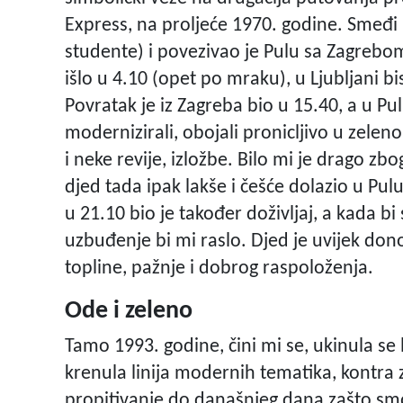
Express, na proljeće 1970. godine. Smeđi 
studente) i povezivao je Pulu sa Zagrebom,
išlo u 4.10 (opet po mraku), u Ljubljani b
Povratak je iz Zagreba bio u 15.40, a u Pu
modernizirali, obojali pronicljivo u zeleno,
i neke revije, izložbe. Bilo mi je drago zb
djed tada ipak lakše i češće dolazio u Pu
u 21.10 bio je također doživljaj, a kada bi
uzbuđenje bi mi raslo. Djed je uvijek don
topline, pažnje i dobrog raspoloženja.
Ode i zeleno
Tamo 1993. godine, čini mi se, ukinula se 
krenula linija modernih tematika, kontra 
propitivanje do današnjeg dana zašto smo jo