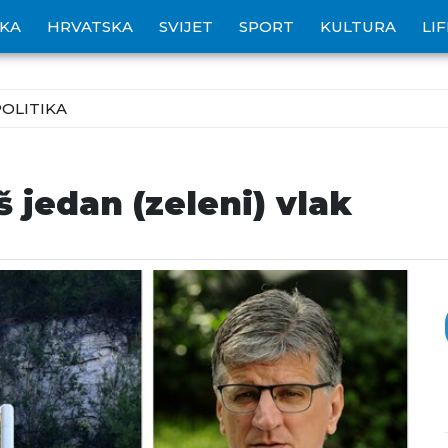
IKA
HRVATSKA
SVIJET
SPORT
KULTURA
LI
POLITIKA
š jedan (zeleni) vlak