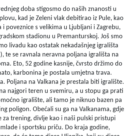
srednjeg doba stigosmo do naših znanosti u
vu, kad je Zeleni vlak debitirao iz Pule, kao
i poveznice s velikima u Ljubljani i Zagrebu,
a gradskom stadionu u Premanturskoj. Još smo
mo livadu kao ostatak nekadašnjeg igrališta
, te se ravnala neravna poljana igrališta na
. Eto, 52 godine kasnije, čvrsto držimo do
avnato, karbonina je postala umjetna trava.
 Poljana na Valkana je prestala biti igralište.
ma najgori teren u svemiru, a u stopu ga prati
omoćno igralište, ali tamo je niknuo bazen pa
ning poligon. Obećali su ga na Valkanama, gdje
za trening, divlje kao i naši pulski pristupi
 mlade i sportsku priču. Do kraja godine,