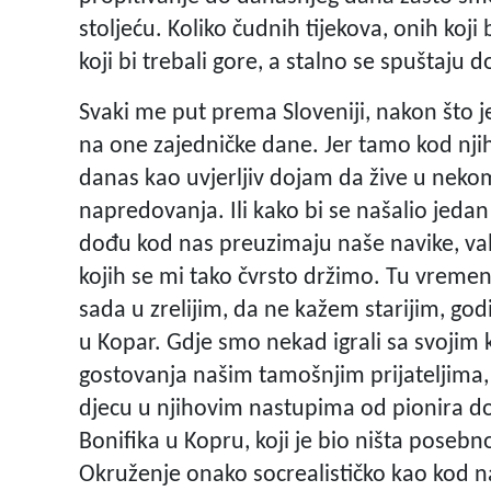
stoljeću. Koliko čudnih tijekova, onih koji 
koji bi trebali gore, a stalno se spuštaju d
Svaki me put prema Sloveniji, nakon što je
na one zajedničke dane. Jer tamo kod njih
danas kao uvjerljiv dojam da žive u nek
napredovanja. Ili kako bi se našalio jeda
dođu kod nas preuzimaju naše navike, valj
kojih se mi tako čvrsto držimo. Tu vremen
sada u zrelijim, da ne kažem starijim, 
u Kopar. Gdje smo nekad igrali sa svojim
gostovanja našim tamošnjim prijateljima, 
djecu u njihovim nastupima od pionira d
Bonifika u Kopru, koji je bio ništa posebn
Okruženje onako socrealističko kao kod n