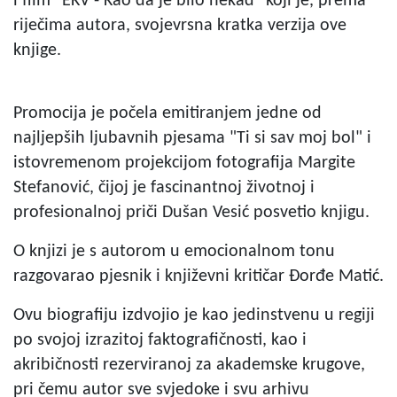
i film "EKV - Kao da je bilo nekad" koji je, prema
riječima autora, svojevrsna kratka verzija ove
knjige.
Promocija je počela emitiranjem jedne od
najljepših ljubavnih pjesama "Ti si sav moj bol" i
istovremenom projekcijom fotografija Margite
Stefanović, čijoj je fascinantnoj životnoj i
profesionalnoj priči Dušan Vesić posvetio knjigu.
O knjizi je s autorom u emocionalnom tonu
razgovarao pjesnik i književni kritičar Đorđe Matić.
Ovu biografiju izdvojio je kao jedinstvenu u regiji
po svojoj izrazitoj faktografičnosti, kao i
akribičnosti rezerviranoj za akademske krugove,
pri čemu autor sve svjedoke i svu arhivu