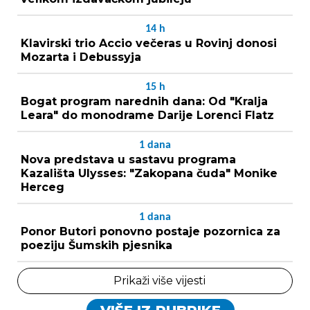
14
h
Klavirski trio Accio večeras u Rovinj donosi
Mozarta i Debussyja
15
h
Bogat program narednih dana: Od "Kralja
Leara" do monodrame Darije Lorenci Flatz
1
dana
Nova predstava u sastavu programa
Kazališta Ulysses: "Zakopana čuda" Monike
Herceg
1
dana
Ponor Butori ponovno postaje pozornica za
poeziju Šumskih pjesnika
Prikaži više vijesti