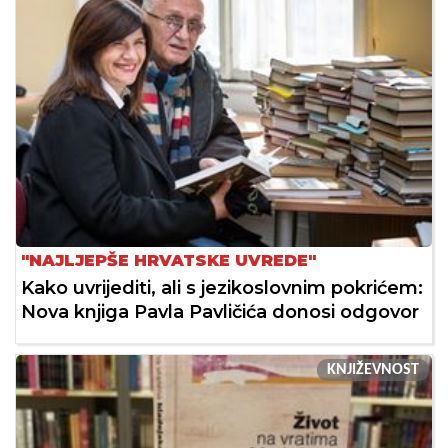
"NAJLJEPŠE HRVATSKE UVREDE"
Kako uvrijediti, ali s jezikoslovnim pokrićem:
Nova knjiga Pavla Pavličića donosi odgovor
KNJIŽEVNOST