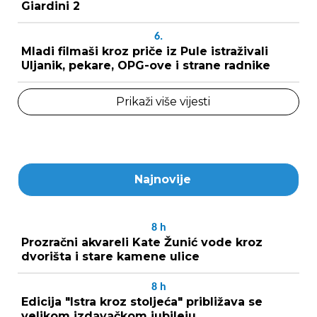
Giardini 2
6.
Mladi filmaši kroz priče iz Pule istraživali
Uljanik, pekare, OPG-ove i strane radnike
Prikaži više vijesti
Najnovije
8
h
Prozračni akvareli Kate Žunić vode kroz
dvorišta i stare kamene ulice
8
h
Edicija "Istra kroz stoljeća" približava se
velikom izdavačkom jubileju