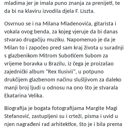
mladima jer je imala puno znanja za prenijeti, te
da bi na klaviru izvodila djela F. Liszta.
Osvrnuo se i na Milana Mladenovića, gitarista i
vokala ovog benda, za kojeg vjeruje da bi danas
stvarao drugačiju muziku. Napomenuo je da je
Milan to i započeo pred sam kraj života u suradnji
s glazbenikom Mitrom Subotićem Subom za
vrijeme boravka u Brazilu, iz čega je proizašao
zajednički album "Rex Ilusivii", u potpuno
drukčijem glazbenom načinu slušljivom za daleko
manji broj ljudi u odnosu na ono što je stvarala
Ekatarina Velika.
Biografija je bogata fotografijama Margite Magi
Stefanović, zastupljeni su i crteži, pisma i uvid u
njen nagrađeni rad arhitektice, što je i bila prema