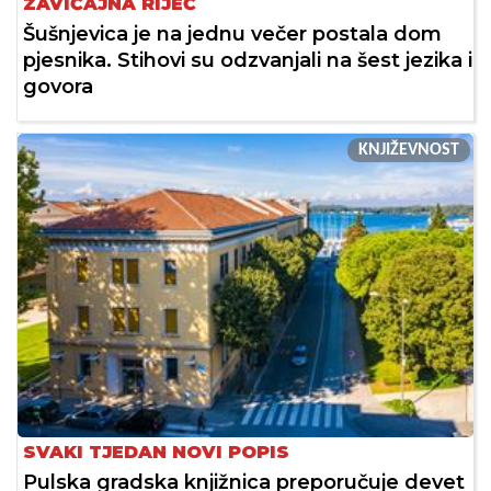
ZAVIČAJNA RIJEČ
Šušnjevica je na jednu večer postala dom
pjesnika. Stihovi su odzvanjali na šest jezika i
govora
KNJIŽEVNOST
SVAKI TJEDAN NOVI POPIS
Pulska gradska knjižnica preporučuje devet