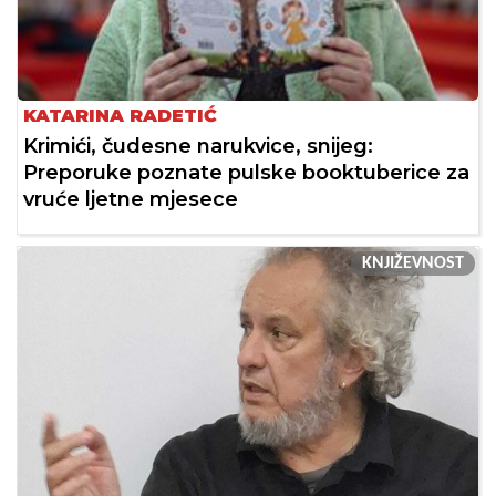
KATARINA RADETIĆ
Krimići, čudesne narukvice, snijeg:
Preporuke poznate pulske booktuberice za
vruće ljetne mjesece
KNJIŽEVNOST