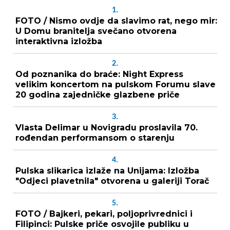
1.
FOTO / Nismo ovdje da slavimo rat, nego mir:
U Domu branitelja svečano otvorena
interaktivna izložba
2.
Od poznanika do braće: Night Express
velikim koncertom na pulskom Forumu slave
20 godina zajedničke glazbene priče
3.
Vlasta Delimar u Novigradu proslavila 70.
rođendan performansom o starenju
4.
Pulska slikarica izlaže na Unijama: Izložba
"Odjeci plavetnila" otvorena u galeriji Torač
5.
FOTO / Bajkeri, pekari, poljoprivrednici i
Filipinci: Pulske priče osvojile publiku u