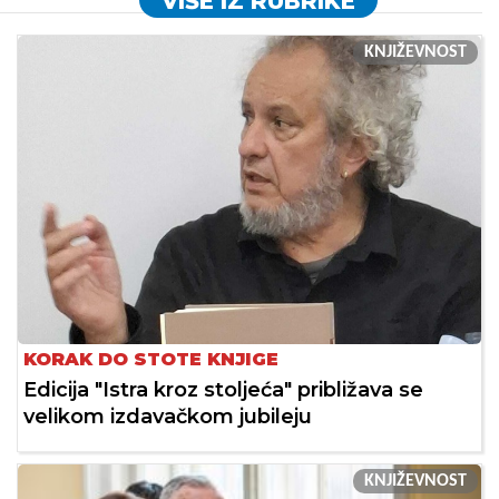
VIŠE IZ RUBRIKE
KNJIŽEVNOST
KORAK DO STOTE KNJIGE
Edicija "Istra kroz stoljeća" približava se
velikom izdavačkom jubileju
KNJIŽEVNOST