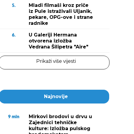
Mladi filmaši kroz priče
5.
iz Pule istraživali Uljanik,
Fotografija 2 / 2
pekare, OPG-ove i strane
(Snimio Danilo Meme
radnike
U Galeriji Hermana
6.
otvorena izložba
Vedrana Šilipetra "Aire"
Prikaži više vijesti
Najnovije
Mirkovi brodovi u drvu u
9
min
Zajednici tehničke
kulture: Izložba pulskog