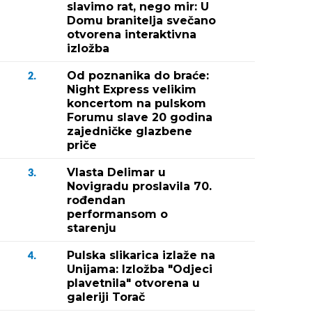
slavimo rat, nego mir: U
Domu branitelja svečano
otvorena interaktivna
izložba
Od poznanika do braće:
2.
Night Express velikim
koncertom na pulskom
Forumu slave 20 godina
zajedničke glazbene
priče
Vlasta Delimar u
3.
Novigradu proslavila 70.
rođendan
performansom o
starenju
Pulska slikarica izlaže na
4.
Unijama: Izložba "Odjeci
plavetnila" otvorena u
galeriji Torač