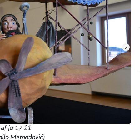
afija 1 / 21
nilo Memedović)