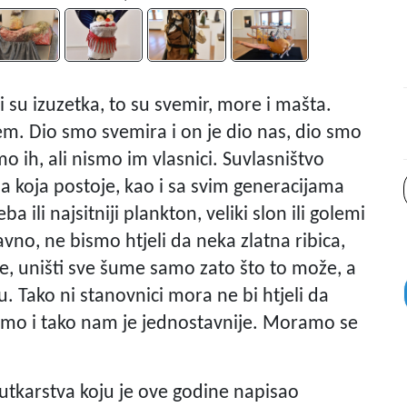
ri su izuzetka, to su svemir, more i mašta.
m. Dio smo svemira i on je dio nas, dio smo
o ih, ali nismo im vlasnici. Suvlasništvo
ma koja postoje, kao i sa svim generacijama
 ili najsitniji plankton, veliki slon ili golemi
ravno, ne bismo htjeli da neka zlatna ribica,
je, uništi sve šume samo zato što to može, a
 Tako ni stanovnici mora ne bi htjeli da
o i tako nam je jednostavnije. Moramo se
lutkarstva koju je ove godine napisao