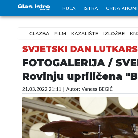
PULA
ISTRA
CRNA KRON
GLAZBA
FILM
KAZALIŠTE
IZLOŽBE
KN
SVJETSKI DAN LUTKAR
FOTOGALERIJA / SVE
Rovinju upriličena "
21.03.2022 21:11
| Autor: Vanesa BEGIĆ