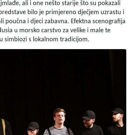
mlađe, ali i one nešto starije što su pokazali
redstave bilo je primjereno dječjem uzrastu i
ali poučna i djeci zabavna. Efektna scenografija
usia u morsko carstvo za velike i male te
u simbiozi s lokalnom tradicijom.