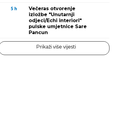
Večeras otvorenje
5
h
izložbe "Unutarnji
odjeci/Echi interiori"
pulske umjetnice Sare
Pancun
Prikaži više vijesti