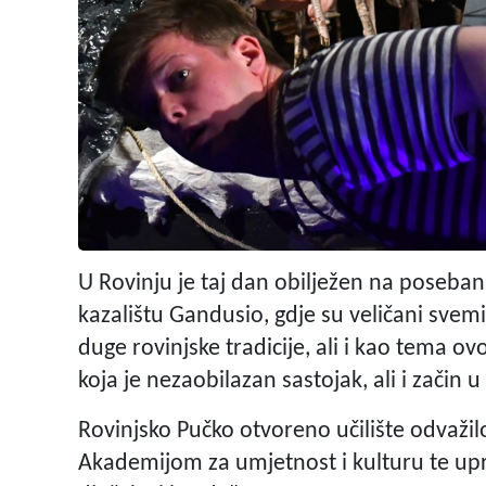
U Rovinju je taj dan obilježen na poseba
kazalištu Gandusio, gdje su veličani svem
duge rovinjske tradicije, ali i kao tema o
koja je nezaobilazan sastojak, ali i začin 
Rovinjsko Pučko otvoreno učilište odvažil
Akademijom za umjetnost i kulturu te upri