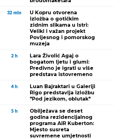
brodomaketara
U Kopru otvorena
32
min
izložba o gotičkim
zidnim slikama u Istri:
Veliki i važan projekt
Povijesnog i pomorskog
muzeja
Lara Živolić Agaj o
2
h
bogatom ljetu i glumi:
Predivno je igrati u više
predstava istovremeno
Luan Bajraktari u Galeriji
4
h
Rigo predstavlja izložbu
"Pod jezikom, oblutak"
Obilježava se deset
5
h
godina rezidencijalnog
programa AiR Kuberton:
Mjesto susreta
suvremene umjetnosti