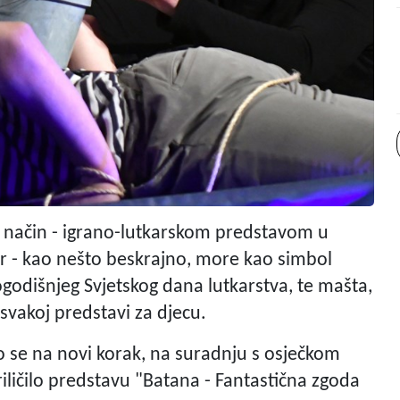
n način - igrano-lutkarskom predstavom u
ir - kao nešto beskrajno, more kao simbol
vogodišnjeg Svjetskog dana lutkarstva, te mašta,
u svakoj predstavi za djecu.
o se na novi korak, na suradnju s osječkom
ličilo predstavu "Batana - Fantastična zgoda