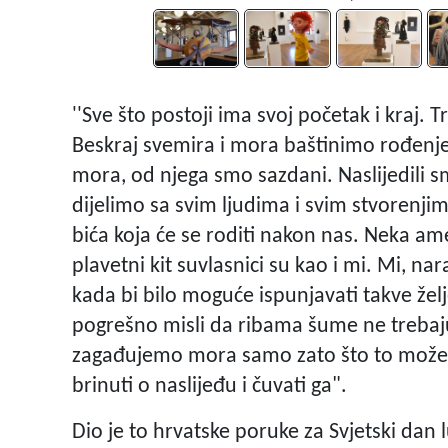
''Sve što postoji ima svoj početak i kraj. T
Beskraj svemira i mora baštinimo rođenje
mora, od njega smo sazdani. Naslijedili sm
dijelimo sa svim ljudima i svim stvorenji
bića koja će se roditi nakon nas. Neka ameba
plavetni kit suvlasnici su kao i mi. Mi, na
kada bi bilo moguće ispunjavati takve žel
pogrešno misli da ribama šume ne trebaju.
zagađujemo mora samo zato što to možem
brinuti o naslijeđu i čuvati ga".
Dio je to hrvatske poruke za Svjetski dan 