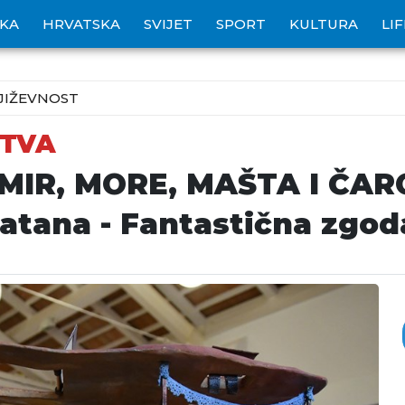
IKA
HRVATSKA
SVIJET
SPORT
KULTURA
LI
JIŽEVNOST
STVA
MIR, MORE, MAŠTA I ČAR
Batana - Fantastična zgod