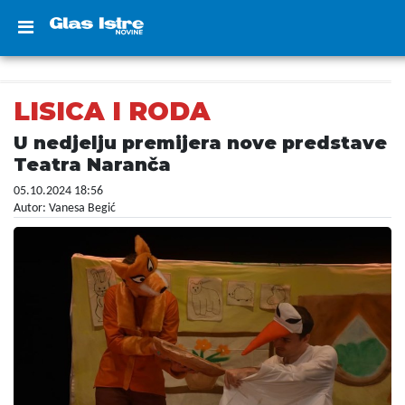
LISICA I RODA
U nedjelju premijera nove predstave
Teatra Naranča
05.10.2024 18:56
Autor: Vanesa Begić