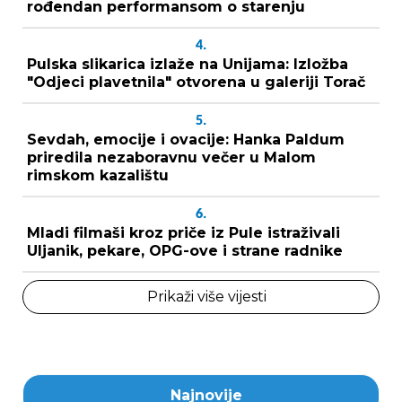
rođendan performansom o starenju
4.
Pulska slikarica izlaže na Unijama: Izložba
"Odjeci plavetnila" otvorena u galeriji Torač
5.
Sevdah, emocije i ovacije: Hanka Paldum
priredila nezaboravnu večer u Malom
rimskom kazalištu
6.
Mladi filmaši kroz priče iz Pule istraživali
Uljanik, pekare, OPG-ove i strane radnike
Prikaži više vijesti
Najnovije