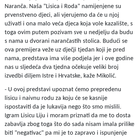
Naranča. Naša "Lisica i Roda" namijenjene su
prvenstveno djeci, ali vjerujemo da će u njoj
uživati i ona malo veća djeca koja vole kazalište, s
toga ovim putem pozivam sve u nedjelju da budu
s nama u dvorani narančastih stolica. Budući se
ova premijera veže uz dječji tjedan koji je pred
nama, predstava ima više podjela jer i ove godine
nas u sljedeća dva tjedna očekuje veliki broj
izvedbi diljem Istre i Hrvatske, kaže Mikolić.
- U ovoj predstavi upoznat ćemo prepredenu
lisicu i naivnu rodu za koju će se kasnije
ispostaviti da je lukavija nego što smo mislili.
Igram Lisicu Liju i moram priznati da me to dosta
zabavlja zbog toga što do sada nisam imala prilike
biti "negativac" pa mi je to zapravo i ispunjenje