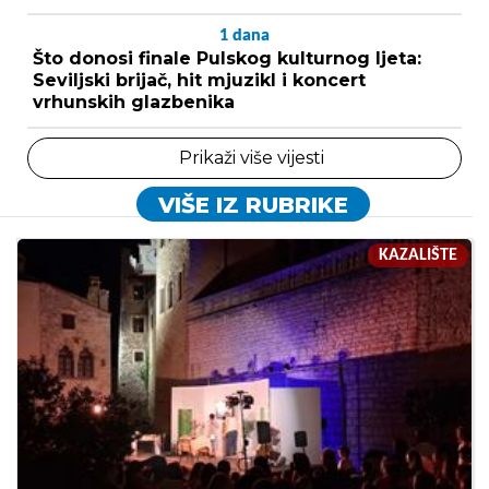
1
dana
Što donosi finale Pulskog kulturnog ljeta:
Seviljski brijač, hit mjuzikl i koncert
vrhunskih glazbenika
Prikaži više vijesti
VIŠE IZ RUBRIKE
KAZALIŠTE