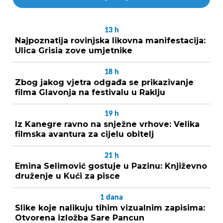
13
h
Najpoznatija rovinjska likovna manifestacija:
Ulica Grisia zove umjetnike
18
h
Zbog jakog vjetra odgađa se prikazivanje
filma Glavonja na festivalu u Raklju
19
h
Iz Kanegre ravno na snježne vrhove: Velika
filmska avantura za cijelu obitelj
21
h
Emina Selimović gostuje u Pazinu: Književno
druženje u Kući za pisce
1
dana
Slike koje nalikuju tihim vizualnim zapisima:
Otvorena izložba Sare Pancun