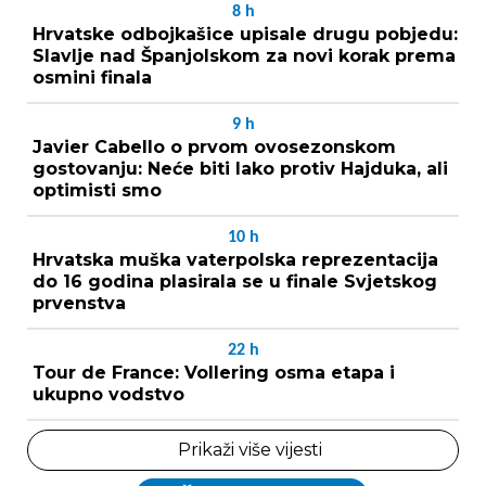
8
h
Hrvatske odbojkašice upisale drugu pobjedu:
Slavlje nad Španjolskom za novi korak prema
osmini finala
9
h
Javier Cabello o prvom ovosezonskom
gostovanju: Neće biti lako protiv Hajduka, ali
optimisti smo
10
h
Hrvatska muška vaterpolska reprezentacija
do 16 godina plasirala se u finale Svjetskog
prvenstva
22
h
Tour de France: Vollering osma etapa i
ukupno vodstvo
Prikaži više vijesti