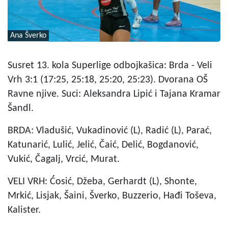
Ana Šverko
Susret 13. kola Superlige odbojkašica: Brda - Veli
Vrh 3:1 (17:25, 25:18, 25:20, 25:23). Dvorana OŠ
Ravne njive. Suci: Aleksandra Lipić i Tajana Kramar
Šandl.
BRDA: Vladušić, Vukadinović (L), Radić (L), Parać,
Katunarić, Lulić, Jelić, Čaić, Delić, Bogdanović,
Vukić, Čagalj, Vrcić, Murat.
VELI VRH: Ćosić, Džeba, Gerhardt (L), Shonte,
Mrkić, Lisjak, Šaini, Šverko, Buzzerio, Hađi Toševa,
Kalister.