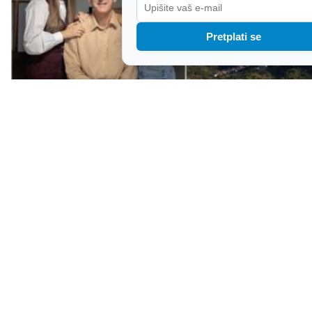
Pretplati se
Vino o kojem priča cijeli svijet: "Plavac je
nebrušeni dijamant, a ja sam ga izbrusio"