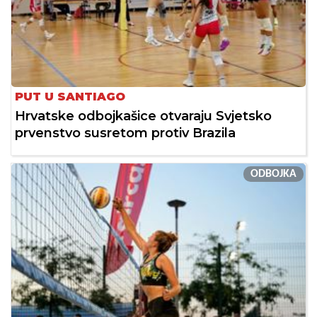
PUT U SANTIAGO
Hrvatske odbojkašice otvaraju Svjetsko
prvenstvo susretom protiv Brazila
ODBOJKA