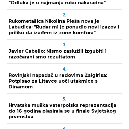
"Odluka je u najmanju ruku nakaradna"
2.
Rukometašica Nikolina Pleša nova je
Labudica: "Rudar mi je ponudio novi izazov i
priliku da izađem iz zone komfora"
3.
Javier Cabello: Nismo zaslužili izgubiti i
razočarani smo rezultatom
4.
Rovinjski napadač u redovima Žalgirisa:
Potpisao za Litavce uoči utakmice s
Dinamom
5.
Hrvatska muška vaterpolska reprezentacija
do 16 godina plasirala se u finale Svjetskog
prvenstva