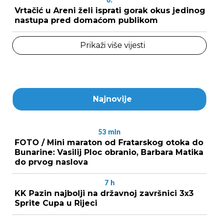
6.
Vrtačić u Areni želi isprati gorak okus jedinog
nastupa pred domaćom publikom
Prikaži više vijesti
Najnovije
53
min
FOTO / Mini maraton od Fratarskog otoka do
Bunarine: Vasilij Ploc obranio, Barbara Matika
do prvog naslova
7
h
KK Pazin najbolji na državnoj završnici 3x3
Sprite Cupa u Rijeci