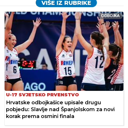
VIŠE IZ RUBRIKE
ODBOJKA
U-17 SVJETSKO PRVENSTVO
Hrvatske odbojkašice upisale drugu
pobjedu: Slavlje nad Španjolskom za novi
korak prema osmini finala