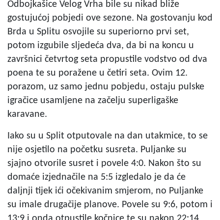
Odbojkašice Velog Vrha bile su nikad bliže
gostujućoj pobjedi ove sezone. Na gostovanju kod
Brda u Splitu osvojile su superiorno prvi set,
potom izgubile sljedeća dva, da bi na koncu u
završnici četvrtog seta propustile vodstvo od dva
poena te su poražene u četiri seta. Ovim 12.
porazom, uz samo jednu pobjedu, ostaju pulske
igračice usamljene na začelju superligaške
karavane.
Iako su u Split otputovale na dan utakmice, to se
nije osjetilo na početku susreta. Puljanke su
sjajno otvorile susret i povele 4:0. Nakon što su
domaće izjednačile na 5:5 izgledalo je da će
daljnji tijek ići očekivanim smjerom, no Puljanke
su imale drugačije planove. Povele su 9:6, potom i
13:9 i onda otpustile kočnice te su nakon 22:14