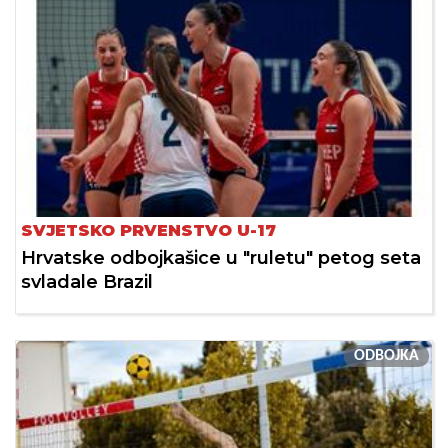
SVJETSKO PRVENSTVO U-17
Hrvatske odbojkašice u "ruletu" petog seta
svladale Brazil
ODBOJKA