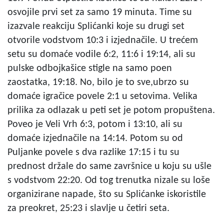
osvojile prvi set za samo 19 minuta. Time su
izazvale reakciju Splićanki koje su drugi set
otvorile vodstvom 10:3 i izjednačile. U trećem
setu su domaće vodile 6:2, 11:6 i 19:14, ali su
pulske odbojkašice stigle na samo poen
zaostatka, 19:18. No, bilo je to sve,ubrzo su
domaće igračice povele 2:1 u setovima. Velika
prilika za odlazak u peti set je potom propuštena.
Poveo je Veli Vrh 6:3, potom i 13:10, ali su
domaće izjednačile na 14:14. Potom su od
Puljanke povele s dva razlike 17:15 i tu su
prednost držale do same završnice u koju su ušle
s vodstvom 22:20. Od tog trenutka nizale su loše
organizirane napade, što su Splićanke iskoristile
za preokret, 25:23 i slavlje u četiri seta.