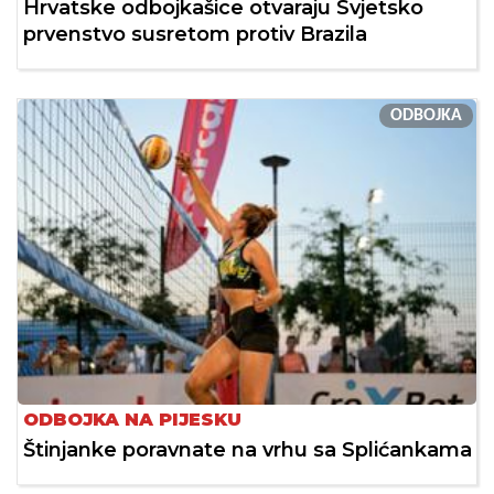
Hrvatske odbojkašice otvaraju Svjetsko
prvenstvo susretom protiv Brazila
ODBOJKA
ODBOJKA NA PIJESKU
Štinjanke poravnate na vrhu sa Splićankama