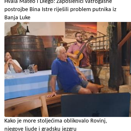
Hvala Mateo i Diego: Zaposlenici vatrogasne
postrojbe Bina Istre riješili problem putnika iz
Banja Luke
Kako je more stoljećima oblikovalo Rovinj,
njegove ljude i gradsku jezgru