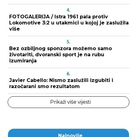
4.
FOTOGALERIJA / Istra 1961 pala protiv
Lokomotive 3:2 u utakmici u kojoj je zaslužila
više
5.
Bez ozbiljnog sponzora možemo samo
životariti, dvoranski sport je na rubu
izumiranja
6.
Javier Cabello: Nismo zaslužili izgubiti i
razočarani smo rezultatom
Prikaži više vijesti
Najnovije