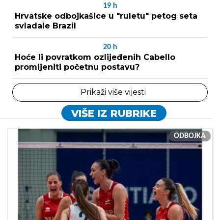
19
h
Hrvatske odbojkašice u "ruletu" petog seta
svladale Brazil
20
h
Hoće li povratkom ozlijeđenih Cabello
promijeniti početnu postavu?
Prikaži više vijesti
VIŠE IZ RUBRIKE
ODBOJKA