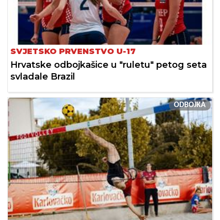
SVJETSKO PRVENSTVO U-17
Hrvatske odbojkašice u "ruletu" petog seta
svladale Brazil
ODBOJKA