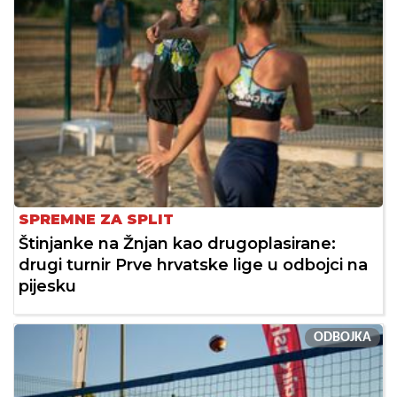
SPREMNE ZA SPLIT
Štinjanke na Žnjan kao drugoplasirane:
drugi turnir Prve hrvatske lige u odbojci na
pijesku
ODBOJKA