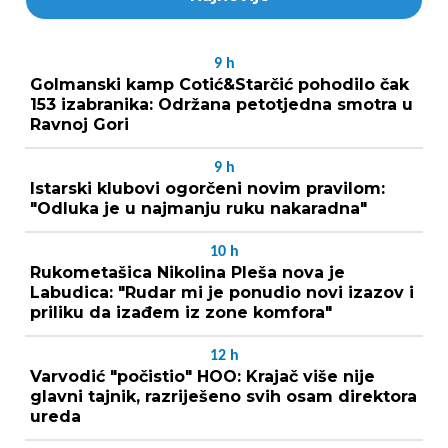
9
h
Golmanski kamp Cotić&Starčić pohodilo čak
153 izabranika: Održana petotjedna smotra u
Ravnoj Gori
9
h
Istarski klubovi ogorčeni novim pravilom:
"Odluka je u najmanju ruku nakaradna"
10
h
Rukometašica Nikolina Pleša nova je
Labudica: "Rudar mi je ponudio novi izazov i
priliku da izađem iz zone komfora"
12
h
Varvodić "počistio" HOO: Krajač više nije
glavni tajnik, razriješeno svih osam direktora
ureda