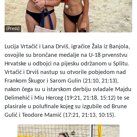
(Press)
Lucija Vrtačić i Lana Drviš, igračice Žala iz Banjola,
osvojile su brončane medalje na U-18 prvenstvu
Hrvatske u odbojci na pijesku održanom u Splitu.
Vrtačić i Drviš nastup su otvorile pobjedom nad
Frankom Škugor i Sarom Gulin (21:10, 21:13),
nakon čega su u istarskom derbiju svladale Majdu
Delimehić i Miu Herceg (19:21, 21:18, 15:12) te se
plasirale u polufinale kojeg su izgubile od Brune
Gulić i Teodore Mamić (17:21, 21:13, 10:15).