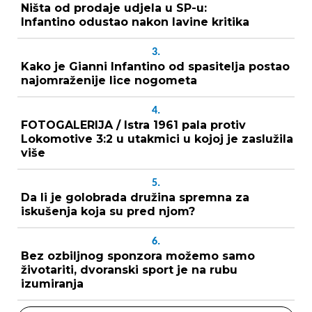
Ništa od prodaje udjela u SP-u:
Infantino odustao nakon lavine kritika
3.
Kako je Gianni Infantino od spasitelja postao
najomraženije lice nogometa
4.
FOTOGALERIJA / Istra 1961 pala protiv
Lokomotive 3:2 u utakmici u kojoj je zaslužila
više
5.
Da li je golobrada družina spremna za
iskušenja koja su pred njom?
6.
Bez ozbiljnog sponzora možemo samo
životariti, dvoranski sport je na rubu
izumiranja