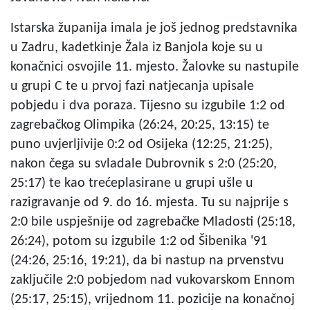
Istarska županija imala je još jednog predstavnika
u Zadru, kadetkinje Žala iz Banjola koje su u
konačnici osvojile 11. mjesto. Žalovke su nastupile
u grupi C te u prvoj fazi natjecanja upisale
pobjedu i dva poraza. Tijesno su izgubile 1:2 od
zagrebačkog Olimpika (26:24, 20:25, 13:15) te
puno uvjerljivije 0:2 od Osijeka (12:25, 21:25),
nakon čega su svladale Dubrovnik s 2:0 (25:20,
25:17) te kao trećeplasirane u grupi ušle u
razigravanje od 9. do 16. mjesta. Tu su najprije s
2:0 bile uspješnije od zagrebačke Mladosti (25:18,
26:24), potom su izgubile 1:2 od Šibenika '91
(24:26, 25:16, 19:21), da bi nastup na prvenstvu
zaključile 2:0 pobjedom nad vukovarskom Ennom
(25:17, 25:15), vrijednom 11. pozicije na konačnoj