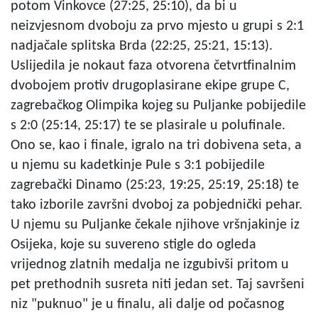
potom Vinkovce (27:25, 25:10), da bi u
neizvjesnom dvoboju za prvo mjesto u grupi s 2:1
nadjačale splitska Brda (22:25, 25:21, 15:13).
Uslijedila je nokaut faza otvorena četvrtfinalnim
dvobojem protiv drugoplasirane ekipe grupe C,
zagrebačkog Olimpika kojeg su Puljanke pobijedile
s 2:0 (25:14, 25:17) te se plasirale u polufinale.
Ono se, kao i finale, igralo na tri dobivena seta, a
u njemu su kadetkinje Pule s 3:1 pobijedile
zagrebački Dinamo (25:23, 19:25, 25:19, 25:18) te
tako izborile završni dvoboj za pobjednički pehar.
U njemu su Puljanke čekale njihove vršnjakinje iz
Osijeka, koje su suvereno stigle do ogleda
vrijednog zlatnih medalja ne izgubivši pritom u
pet prethodnih susreta niti jedan set. Taj savršeni
niz "puknuo" je u finalu, ali dalje od počasnog