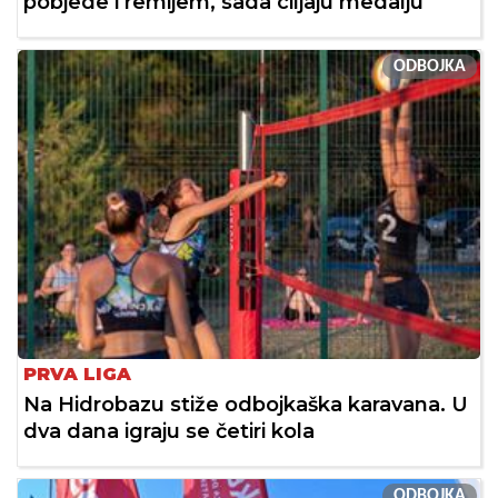
pobjede i remijem, sada ciljaju medalju
ODBOJKA
PRVA LIGA
Na Hidrobazu stiže odbojkaška karavana. U
dva dana igraju se četiri kola
ODBOJKA