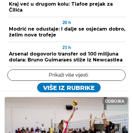
Kraj već u drugom kolu: Tiafoe prejak za
Čilića
20
h
Modrić ne odustaje: I dalje se osjećam dobro,
želim nove trofeje
21
h
Arsenal dogovorio transfer od 100 milijuna
dolara: Bruno Guimaraes stiže iz Newcastlea
Prikaži više vijesti
VIŠE IZ RUBRIKE
ODBOJKA