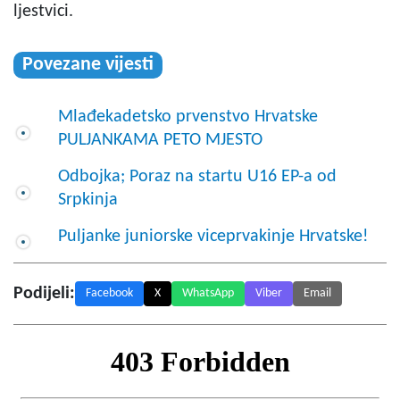
ljestvici.
Povezane vijesti
Mlađekadetsko prvenstvo Hrvatske
PULJANKAMA PETO MJESTO
Odbojka; Poraz na startu U16 EP-a od
Srpkinja
Puljanke juniorske viceprvakinje Hrvatske!
Podijeli:
Facebook
X
WhatsApp
Viber
Email