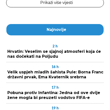
Prikaži više vijesti
Najnovije
2
h
Hrvatin: Veselim se sjajnoj atmosferi koja će
nas dočekati na Poljudu
16
h
Velik uspjeh mladih šahista Pule: Borna Franc
državni prvak, Ema Kvaternik srebrna
17
h
Pobuna protiv Infantina: Jedna od ove dvije
žene mogla bi preuzeti vodstvo FIFA-e
19
h