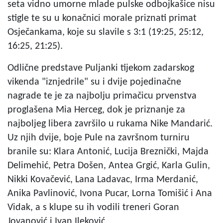
seta vidno umorne mlade pulske odbojkašice nisu
stigle te su u konačnici morale priznati primat
Osječankama, koje su slavile s 3:1 (19:25, 25:12,
16:25, 21:25).
Odlične predstave Puljanki tijekom zadarskog
vikenda "iznjedrile" su i dvije pojedinačne
nagrade te je za najbolju primačicu prvenstva
proglašena Mia Herceg, dok je priznanje za
najboljeg libera završilo u rukama Nike Mandarić.
Uz njih dvije, boje Pule na završnom turniru
branile su: Klara Antonić, Lucija Breznički, Majda
Delimehić, Petra Došen, Antea Grgić, Karla Gulin,
Nikki Kovačević, Lana Ladavac, Irma Merdanić,
Anika Pavlinović, Ivona Pucar, Lorna Tomišić i Ana
Vidak, a s klupe su ih vodili treneri Goran
Jovanović i Ivan Ileković.