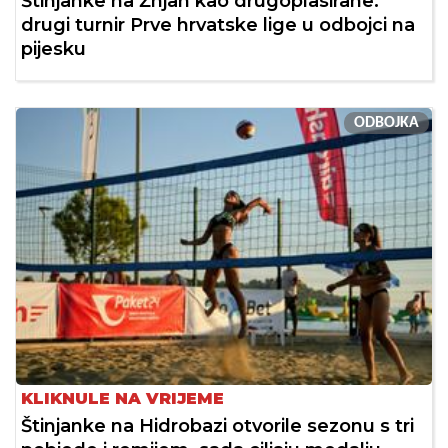
Štinjanke na Žnjan kao drugoplasirane:
drugi turnir Prve hrvatske lige u odbojci na
pijesku
ODBOJKA
KLIKNULE NA VRIJEME
Štinjanke na Hidrobazi otvorile sezonu s tri