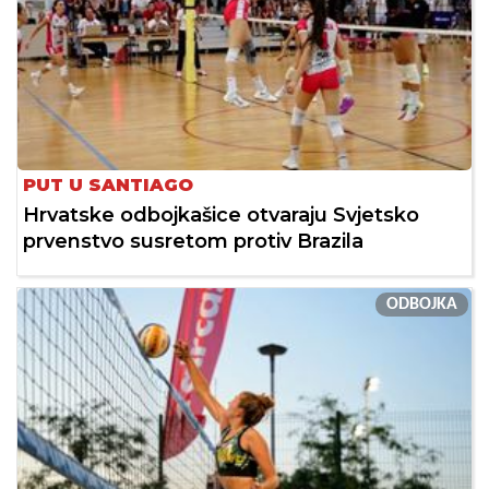
PUT U SANTIAGO
Hrvatske odbojkašice otvaraju Svjetsko
prvenstvo susretom protiv Brazila
ODBOJKA