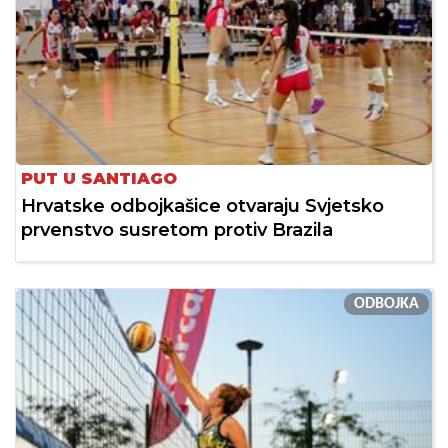
PUT U SANTIAGO
Hrvatske odbojkašice otvaraju Svjetsko
prvenstvo susretom protiv Brazila
ODBOJKA