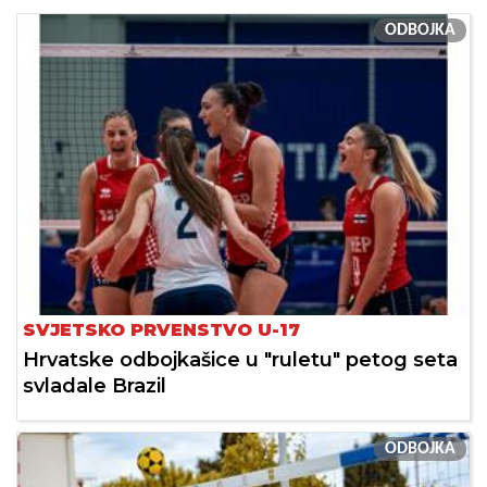
ODBOJKA
SVJETSKO PRVENSTVO U-17
Hrvatske odbojkašice u "ruletu" petog seta
svladale Brazil
ODBOJKA