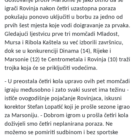
Gostovanje protiv Marsonie je jako bitno da se
igrači Rovinja nakon četiri uzastopna poraza
pokušaju ponovo uključiti u borbu za jedno od
prvih šest mjesta koje vodi doigravanje za prvaka.
Gledajući ljestvicu prve tri momčadi Mladost,
Mursa i Ribola Kaštela su već izborili završnicu,
dok se u konkurenciji Dinama (14), Rijeke i
Marsonie (12) te Centrometala i Rovinja (10) traži
trojka koja će se priključiti vodećima.
- U preostala četiri kola upravo ovih pet momčadi
igraju međusobno i zato svaki susret ima težinu -
ističe ovogodišnje pojačanje Rovinjaca, iskusni
korektor Stefan Lopatić koji je prošle sezone igrao
za Marsoniju. - Dobrom igrom u prošla četiri kola
doživjeli smo četiri neplanirana poraza. Ne
možemo se pomiriti sudbinom i bez sportske