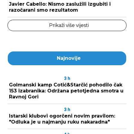
Javier Cabello: Nismo zaslužili izgubiti i
razočarani smo rezultatom
Prikaži više vijesti
Najnovije
3
h
Golmanski kamp Cotić&Starčić pohodilo čak
153 izabranika: Održana petotjedna smotra u
Ravnoj Gori
3
h
Istarski klubovi ogorčeni novim pravilom:
"Odluka je u najmanju ruku nakaradna"