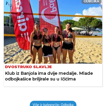
ODBOJKA
DVOSTRUKO SLAVLJE
Klub iz Banjola ima dvije medalje. Mlade
odbojkašice briljirale su u Ičićima
Više iz kategorije: Odbojka