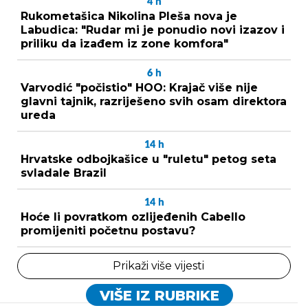
4
h
Rukometašica Nikolina Pleša nova je
Labudica: "Rudar mi je ponudio novi izazov i
priliku da izađem iz zone komfora"
6
h
Varvodić "počistio" HOO: Krajač više nije
glavni tajnik, razriješeno svih osam direktora
ureda
14
h
Hrvatske odbojkašice u "ruletu" petog seta
svladale Brazil
14
h
Hoće li povratkom ozlijeđenih Cabello
promijeniti početnu postavu?
Prikaži više vijesti
VIŠE IZ RUBRIKE