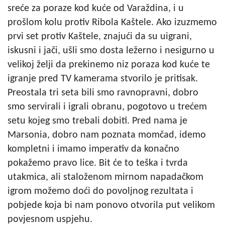
sreće za poraze kod kuće od Varaždina, i u
prošlom kolu protiv Ribola Kaštele. Ako izuzmemo
prvi set protiv Kaštele, znajući da su uigrani,
iskusni i jači, ušli smo dosta ležerno i nesigurno u
velikoj želji da prekinemo niz poraza kod kuće te
igranje pred TV kamerama stvorilo je pritisak.
Preostala tri seta bili smo ravnopravni, dobro
smo servirali i igrali obranu, pogotovo u trećem
setu kojeg smo trebali dobiti. Pred nama je
Marsonia, dobro nam poznata momčad, idemo
kompletni i imamo imperativ da konačno
pokažemo pravo lice. Bit će to teška i tvrda
utakmica, ali staloženom mirnom napadačkom
igrom možemo doći do povoljnog rezultata i
pobjede koja bi nam ponovo otvorila put velikom
povjesnom uspjehu.