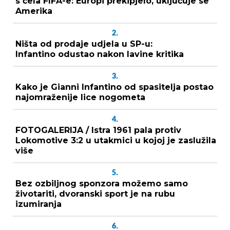
s čela FIFA-e: Europi prekipjelo, uključuje se
Amerika
2.
Ništa od prodaje udjela u SP-u:
Infantino odustao nakon lavine kritika
3.
Kako je Gianni Infantino od spasitelja postao
najomraženije lice nogometa
4.
FOTOGALERIJA / Istra 1961 pala protiv
Lokomotive 3:2 u utakmici u kojoj je zaslužila
više
5.
Bez ozbiljnog sponzora možemo samo
životariti, dvoranski sport je na rubu
izumiranja
6.