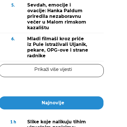
Sevdah, emocije i
5.
ovacije: Hanka Paldum
priredila nezaboravnu
večer u Malom rimskom
kazalištu
Mladi filmaši kroz priče
6.
iz Pule istraživali Uljanik,
pekare, OPG-ove i strane
radnike
Prikaži više vijesti
Najnovije
Slike koje nalikuju tihim
1
h