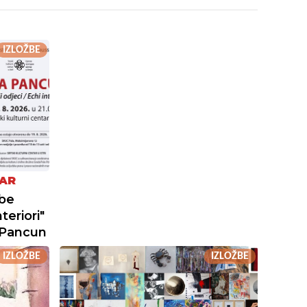
IZLOŽBE
TAR
žbe
teriori"
 Pancun
IZLOŽBE
IZLOŽBE