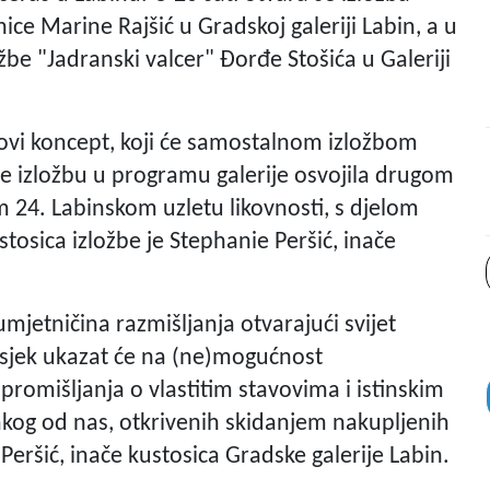
e Marine Rajšić u Gradskoj galeriji Labin, a u
žbe "Jadranski valcer" Đorđe Stošića u Galeriji
novi koncept, koji će samostalnom izložbom
 je izložbu u programu galerije osvojila drugom
4. Labinskom uzletu likovnosti, s djelom
osica izložbe je Stephanie Peršić, inače
umjetničina razmišljanja otvarajući svijet
resjek ukazat će na (ne)mogućnost
 promišljanja o vlastitim stavovima i istinskim
akog od nas, otkrivenih skidanjem nakupljenih
 Peršić, inače kustosica Gradske galerije Labin.