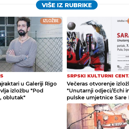
VIŠE IZ RUBRIKE
IZLOŽBE
S
SRPSKI KULTURNI CEN
raktari u Galeriji Rigo
Večeras otvorenje izlo
vlja izložbu "Pod
"Unutarnji odjeci/Echi in
, oblutak"
pulske umjetnice Sare