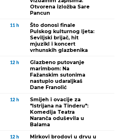
vizualnim zapisima:
Otvorena izložba Sare
Pancun
Što donosi finale
11
h
Pulskog kulturnog ljeta:
Seviljski brijač, hit
mjuzikl i koncert
vrhunskih glazbenika
Glazbeno putovanje
12
h
marimbom: Na
Fažanskim sutonima
nastupio udaraljkaš
Dane Franolić
Smijeh i ovacije za
12
h
"Istrijana na Tinderu":
Komedija Teatra
Naranča oduševila u
Balama
Mirkovi brodovi u drvu u
12
h