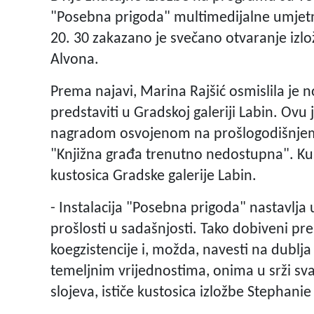
"Posebna prigoda" multimedijalne umjetnic
20. 30 zakazano je svečano otvaranje izlo
Alvona.
Prema najavi, Marina Rajšić osmislila je 
predstaviti u Gradskoj galeriji Labin. Ovu
nagradom osvojenom na prošlogodišnjem 2
"Knjižna građa trenutno nedostupna". Kust
kustosica Gradske galerije Labin.
- Instalacija "Posebna prigoda" nastavlja 
prošlosti u sadašnjosti. Tako dobiveni p
koegzistencije i, možda, navesti na dublja
temeljnim vrijednostima, onima u srži sv
slojeva, ističe kustosica izložbe Stephanie