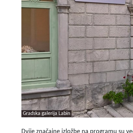
Gradska galerija Labin
Dvije značajne izložbe na programu su več