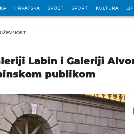
IKA
HRVATSKA
SVIJET
SPORT
KULTURA
LI
JIŽEVNOST
eriji Labin i Galeriji Alvo
abinskom publikom