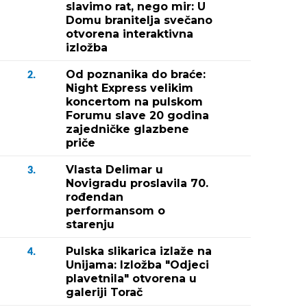
slavimo rat, nego mir: U
Domu branitelja svečano
otvorena interaktivna
izložba
Od poznanika do braće:
2.
Night Express velikim
koncertom na pulskom
Forumu slave 20 godina
zajedničke glazbene
priče
Vlasta Delimar u
3.
Novigradu proslavila 70.
rođendan
performansom o
starenju
Pulska slikarica izlaže na
4.
Unijama: Izložba "Odjeci
plavetnila" otvorena u
galeriji Torač