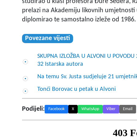
studirao u klasi profesora Đure Sedera, R
prelazi na Akademiju likovnih umjetnosti 
diplomirao te samostalno izleže od 1986.
Povezane vijesti
SKUPNA IZLOŽBA U ALVONI U POVODU 25
32 Istarska autora
Na temu Sv. Justa sudjeluje 21 umjetni
Tonći Borovac u petak u Alvoni
Podijeli:
Facebook
X
WhatsApp
Viber
Email