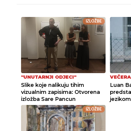
IZLOŽBE
"UNUTARNJI ODJECI"
VEČERA
Slike koje nalikuju tihim
Luan Baj
vizualnim zapisima: Otvorena
predsta
izložba Sare Pancun
jezikom
IZLOŽBE