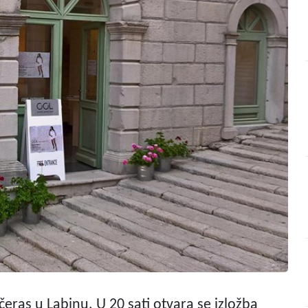
eras u Labinu. U 20 sati otvara se izložba