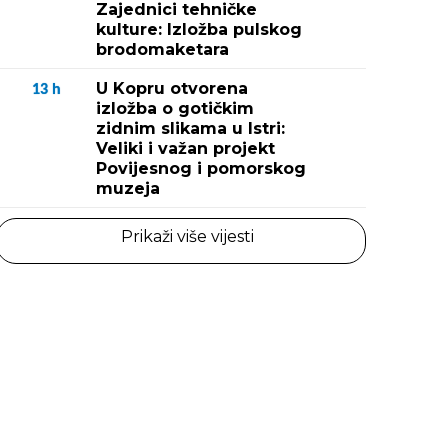
Zajednici tehničke
kulture: Izložba pulskog
brodomaketara
U Kopru otvorena
13
h
izložba o gotičkim
zidnim slikama u Istri:
Veliki i važan projekt
Povijesnog i pomorskog
muzeja
Prikaži više vijesti