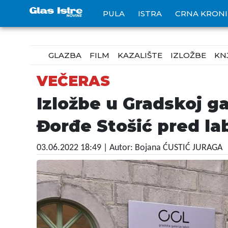
PULA
ISTRA
CRNA KRON
GLAZBA
FILM
KAZALIŠTE
IZLOŽBE
KN
VEČERAS
Izložbe u Gradskoj gal
Đorđe Stošić pred l
03.06.2022 18:49
| Autor: Bojana ĆUSTIĆ JURAGA