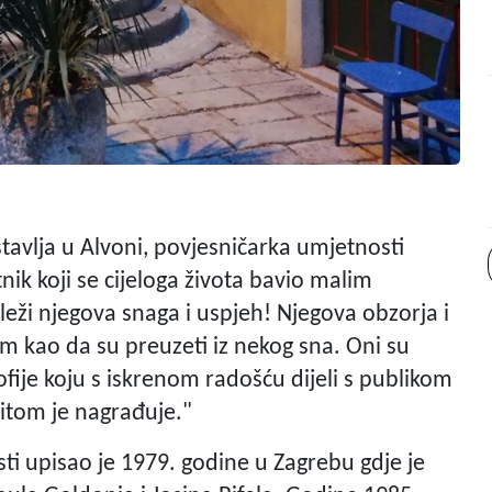
dstavlja u Alvoni, povjesničarka umjetnosti
nik koji se cijeloga života bavio malim
 leži njegova snaga i uspjeh! Njegova obzorja i
om kao da su preuzeti iz nekog sna. Oni su
ofije koju s iskrenom radošću dijeli s publikom
ritom je nagrađuje."
ti upisao je 1979. godine u Zagrebu gdje je