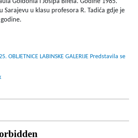
aula Goldonia i Josipa Bifela. Godine 1985.
u Sarajevu u klasu profesora R. Tadića gdje je
 godine.
. OBLJETNICE LABINSKE GALERIJE Predstavila se
k