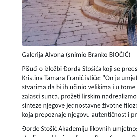
Galerija Alvona (snimio Branko BIOČIĆ)
Pišući o izložbi Đorđa Stošića koji se pre
Kristina Tamara Franić ističe: "On je umjet
stvarima da bi ih učinio velikima i u tome
zalasci sunca, prožeti lirskim nadrealizm
sinteze njegove jednostavne životne filoz
koja prepoznaje njegovu autentičnost i p
Đorđe Stošić Akademiju likovnih umjetnos