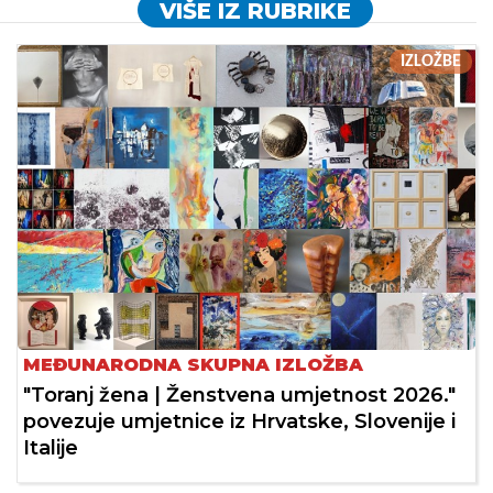
VIŠE IZ RUBRIKE
IZLOŽBE
MEĐUNARODNA SKUPNA IZLOŽBA
"Toranj žena | Ženstvena umjetnost 2026."
povezuje umjetnice iz Hrvatske, Slovenije i
Italije