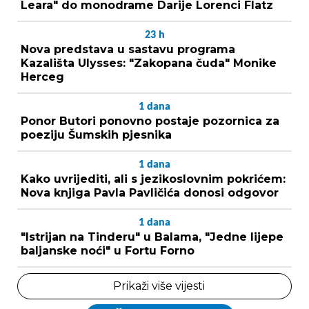
Leara" do monodrame Darije Lorenci Flatz
23
h
Nova predstava u sastavu programa
Kazališta Ulysses: "Zakopana čuda" Monike
Herceg
1
dana
Ponor Butori ponovno postaje pozornica za
poeziju Šumskih pjesnika
1
dana
Kako uvrijediti, ali s jezikoslovnim pokrićem:
Nova knjiga Pavla Pavličića donosi odgovor
1
dana
"Istrijan na Tinderu" u Balama, "Jedne lijepe
baljanske noći" u Fortu Forno
Prikaži više vijesti