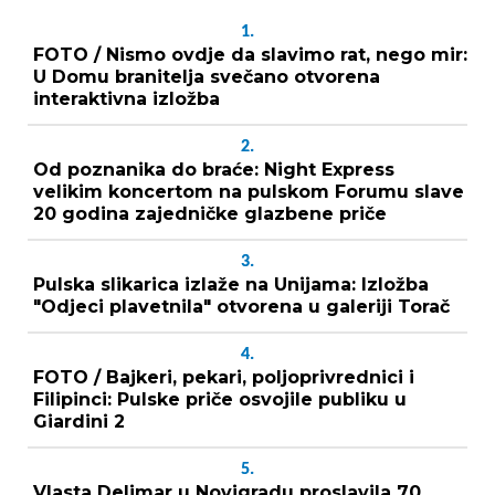
1.
FOTO / Nismo ovdje da slavimo rat, nego mir:
U Domu branitelja svečano otvorena
interaktivna izložba
2.
Od poznanika do braće: Night Express
velikim koncertom na pulskom Forumu slave
20 godina zajedničke glazbene priče
3.
Pulska slikarica izlaže na Unijama: Izložba
"Odjeci plavetnila" otvorena u galeriji Torač
4.
FOTO / Bajkeri, pekari, poljoprivrednici i
Filipinci: Pulske priče osvojile publiku u
Giardini 2
5.
Vlasta Delimar u Novigradu proslavila 70.