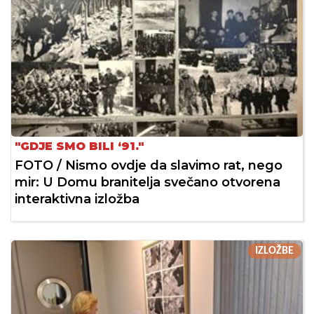
"GDJE SMO BILI ‘91."
FOTO / Nismo ovdje da slavimo rat, nego
mir: U Domu branitelja svečano otvorena
interaktivna izložba
IZLOŽBE