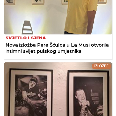
SVJETLO I SJENA
Nova izložba Pere Šćulca u La Musi otvorila
intimni svijet pulskog umjetnika
IZLOŽBE