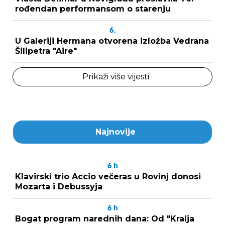
rođendan performansom o starenju
6.
U Galeriji Hermana otvorena izložba Vedrana
Šilipetra "Aire"
Prikaži više vijesti
Najnovije
6
h
Klavirski trio Accio večeras u Rovinj donosi
Mozarta i Debussyja
6
h
Bogat program narednih dana: Od "Kralja