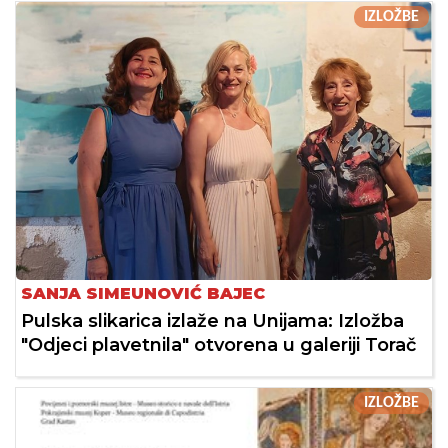
IZLOŽBE
SANJA SIMEUNOVIĆ BAJEC
Pulska slikarica izlaže na Unijama: Izložba
"Odjeci plavetnila" otvorena u galeriji Torač
IZLOŽBE