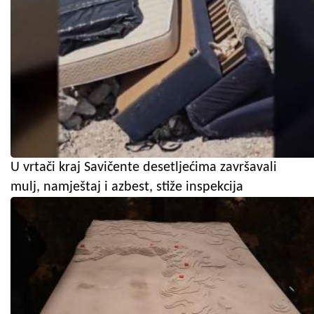
U vrtači kraj Savičente desetljećima završavali
mulj, namještaj i azbest, stiže inspekcija