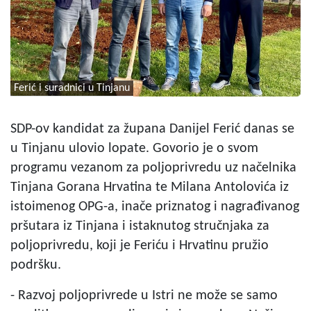
Ferić i suradnici u Tinjanu
SDP-ov kandidat za župana Danijel Ferić danas se
u Tinjanu ulovio lopate. Govorio je o svom
programu vezanom za poljoprivredu uz načelnika
Tinjana Gorana Hrvatina te Milana Antolovića iz
istoimenog OPG-a, inače priznatog i nagrađivanog
pršutara iz Tinjana i istaknutog stručnjaka za
poljoprivredu, koji je Feriću i Hrvatinu pružio
podršku.
-
Razvoj poljoprivrede u Istri ne može se samo