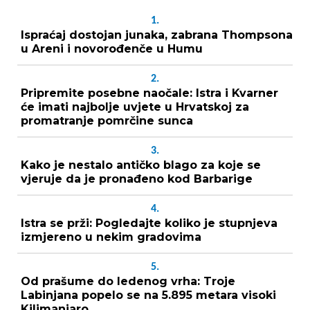
1.
Ispraćaj dostojan junaka, zabrana Thompsona
u Areni i novorođenče u Humu
2.
Pripremite posebne naočale: Istra i Kvarner
će imati najbolje uvjete u Hrvatskoj za
promatranje pomrčine sunca
3.
Kako je nestalo antičko blago za koje se
vjeruje da je pronađeno kod Barbarige
4.
Istra se prži: Pogledajte koliko je stupnjeva
izmjereno u nekim gradovima
5.
Od prašume do ledenog vrha: Troje
Labinjana popelo se na 5.895 metara visoki
Kilimanjaro