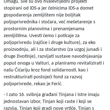
Umagu. Sve su ovo hvalevrijedni projekti
stopirani od IDS-a jer čelnicima IDS-a domet
gospodarenja zemljištem nije boljitak
poljoprivrednika i stočara, već mešetarenje s
prostornim planovima i prenamjenama
zemljištima. Uvesti ćemo i poticaje za
poljoprivredu (rajčice i druge kulture), za eko
proizvodnju, ali i za stočarstvo (za uzgoj junadi i
druge životinje), razvijati sustave navodnjavanja
poput onoga u Valturi, a planiramo revitalizirati i
našu Ćićariju kroz fond solidarnosti, kao i
restrukturirati postojeći fond za razvoj
poljoprivrede, rekao je Ferić.
- I zato 16. svibnja građani Tinjana i Istre imaju
jednostavan izbor, Tinjan koji raste i koji se
razvija, Tinjan koji gradi nove vrtiće, Tinjan s