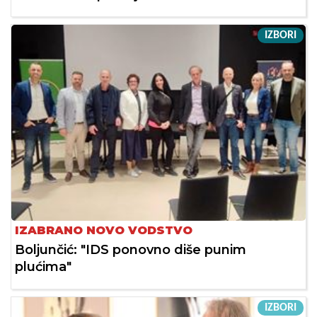
IZBORI
IZABRANO NOVO VODSTVO
Boljunčić: "IDS ponovno diše punim
plućima"
IZBORI