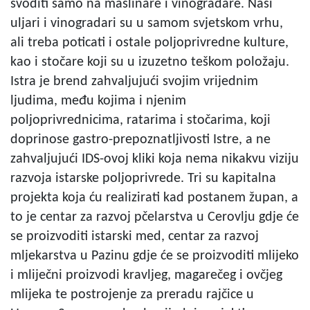
svoditi samo na maslinare i vinogradare. Naši
uljari i vinogradari su u samom svjetskom vrhu,
ali treba poticati i ostale poljoprivredne kulture,
kao i stočare koji su u izuzetno teškom položaju.
Istra je brend zahvaljujući svojim vrijednim
ljudima, među kojima i njenim
poljoprivrednicima, ratarima i stočarima, koji
doprinose gastro-prepoznatljivosti Istre, a ne
zahvaljujući IDS-ovoj kliki koja nema nikakvu viziju
razvoja istarske poljoprivrede. Tri su kapitalna
projekta koja ću realizirati kad postanem župan, a
to je centar za razvoj pčelarstva u Cerovlju gdje će
se proizvoditi istarski med, centar za razvoj
mljekarstva u Pazinu gdje će se proizvoditi mlijeko
i mliječni proizvodi kravljeg, magarečeg i ovčjeg
mlijeka te postrojenje za preradu rajčice u