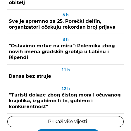
obitelj
6
h
Sve je spremno za 25. Porečki delfin,
organizatori očekuju rekordan broj prijava
8
h
"Ostavimo mrtve na miru": Polemika zbog
novih imena gradskih groblja u Labinu i
Ripendi
11
h
Danas bez struje
12
h
"Turisti dolaze zbog čistog mora i očuvanog
krajolika, izgubimo li to, gubimo i
konkurentnost"
Prikaži više vijesti