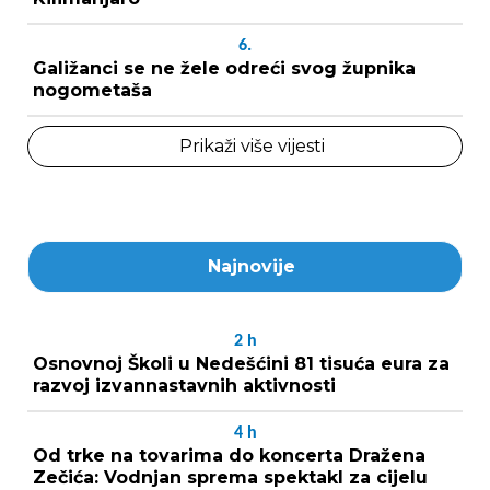
6.
Galižanci se ne žele odreći svog župnika
nogometaša
Prikaži više vijesti
Najnovije
2
h
Osnovnoj Školi u Nedešćini 81 tisuća eura za
razvoj izvannastavnih aktivnosti
4
h
Od trke na tovarima do koncerta Dražena
Zečića: Vodnjan sprema spektakl za cijelu