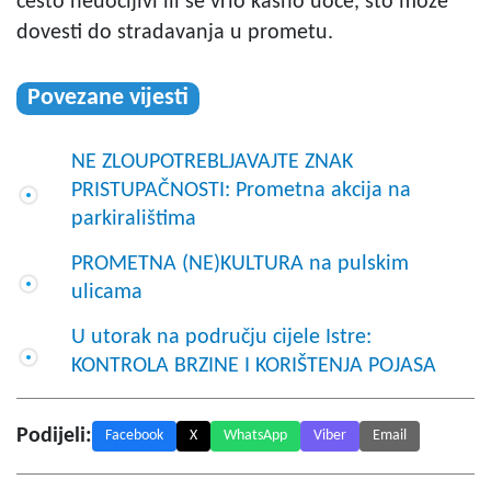
često neuočljivi ili se vrlo kasno uoče, što može
dovesti do stradavanja u prometu.
Povezane vijesti
NE ZLOUPOTREBLJAVAJTE ZNAK
PRISTUPAČNOSTI: Prometna akcija na
parkiralištima
PROMETNA (NE)KULTURA na pulskim
ulicama
U utorak na području cijele Istre:
KONTROLA BRZINE I KORIŠTENJA POJASA
Podijeli:
Facebook
X
WhatsApp
Viber
Email