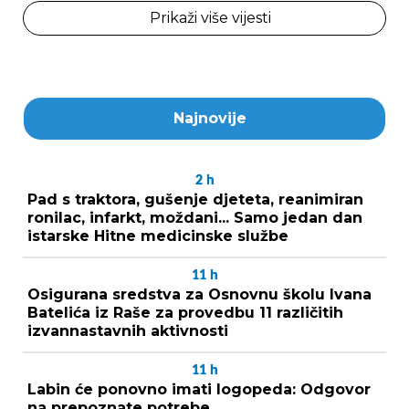
Prikaži više vijesti
Najnovije
2
h
Pad s traktora, gušenje djeteta, reanimiran
ronilac, infarkt, moždani... Samo jedan dan
istarske Hitne medicinske službe
11
h
Osigurana sredstva za Osnovnu školu Ivana
Batelića iz Raše za provedbu 11 različitih
izvannastavnih aktivnosti
11
h
Labin će ponovno imati logopeda: Odgovor
na prepoznate potrebe