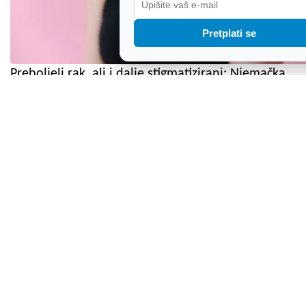
Pretplati se
Preboljeli rak, ali i dalje stigmatizirani: Njemačka
želi zabraniti diskriminaciju bivših pacijenata