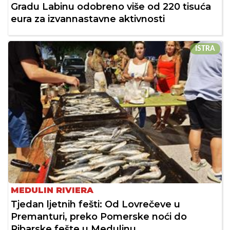
Gradu Labinu odobreno više od 220 tisuća
eura za izvannastavne aktivnosti
ISTRA
MEDULIN RIVIERA
Tjedan ljetnih fešti: Od Lovrečeve u
Premanturi, preko Pomerske noći do
Ribarske fešte u Medulinu