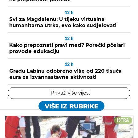
12
h
Svi za Magdalenu: U tijeku virtualna
humanitarna utrka, evo kako sudjelovati
12
h
Kako prepoznati pravi med? Porečki pčelari
provode edukaciju
12
h
Gradu Labinu odobreno više od 220 tisuća
eura za izvannastavne aktivnosti
Prikaži više vijesti
VIŠE IZ RUBRIKE
ISTRA