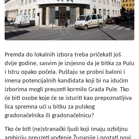
Premda do lokalnih izbora treba pričekati još
dvije godine, sasvim je izvjesno da je bitka za Pulu
i Istru opako počela. Puštaju se probni baloni i
imena potencijalnih kandidata koji bi na idućim
izborima mogli preuzeti kormilo Grada Pule. Tko
će biti osobe koje će se isturiti kao prepoznatljiva
lica spremna ući u bitku za pulskog
gradonačelnika ili gradonačelnicu?
Tko će biti (ne)stranački ljudi koji imaju ozbiljnu
ambiciju preuzeti vođenje Županije i postati novi