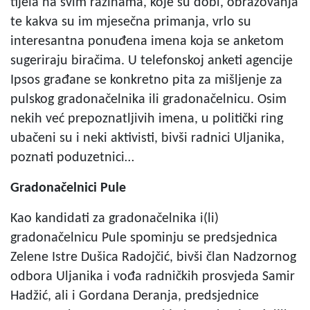
tijela na svim razinama, koje su dobi, obrazovanja
te kakva su im mjesečna primanja, vrlo su
interesantna ponuđena imena koja se anketom
sugeriraju biračima. U telefonskoj anketi agencije
Ipsos građane se konkretno pita za mišljenje za
pulskog gradonačelnika ili gradonačelnicu. Osim
nekih već prepoznatljivih imena, u politički ring
ubačeni su i neki aktivisti, bivši radnici Uljanika,
poznati poduzetnici…
Gradonačelnici Pule
Kao kandidati za gradonačelnika i(li)
gradonačelnicu Pule spominju se predsjednica
Zelene Istre Dušica Radojčić, bivši član Nadzornog
odbora Uljanika i vođa radničkih prosvjeda Samir
Hadžić, ali i Gordana Deranja, predsjednice