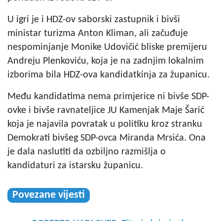
U igri je i HDZ-ov saborski zastupnik i bivši
ministar turizma Anton Kliman, ali začuđuje
nespominjanje Monike Udovičić bliske premijeru
Andreju Plenkoviću, koja je na zadnjim lokalnim
izborima bila HDZ-ova kandidatkinja za županicu.
Među kandidatima nema primjerice ni bivše SDP-
ovke i bivše ravnateljice JU Kamenjak Maje Šarić
koja je najavila povratak u politiku kroz stranku
Demokrati bivšeg SDP-ovca Miranda Mrsića. Ona
je dala naslutiti da ozbiljno razmišlja o
kandidaturi za istarsku županicu.
Povezane vijesti