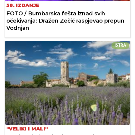
58. IZDANJE
FOTO / Bumbarska fešta iznad svih
očekivanja: Dražen Zečić raspjevao prepun
Vodnjan
ISTRA
"VELIKI I MALI"