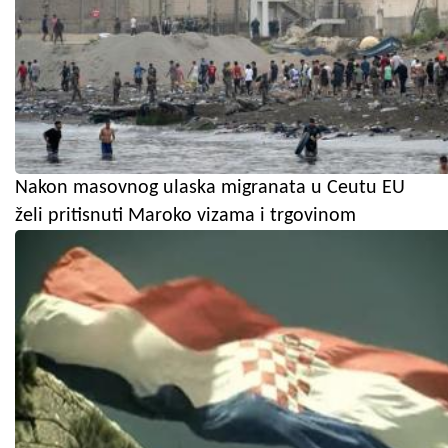
Nakon masovnog ulaska migranata u Ceutu EU
želi pritisnuti Maroko vizama i trgovinom