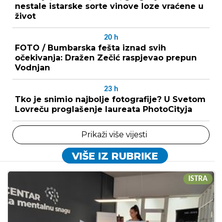
nestale istarske sorte vinove loze vraćene u
život
20
h
FOTO / Bumbarska fešta iznad svih
očekivanja: Dražen Zečić raspjevao prepun
Vodnjan
23
h
Tko je snimio najbolje fotografije? U Svetom
Lovreču proglašenje laureata PhotoCityja
Prikaži više vijesti
VIŠE IZ RUBRIKE
ISTRA