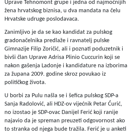
Uprave Tehnomont grupe i jedna od najmoćnijih
žena hrvatskog biznisa, u dva mandata na čelu
Hrvatske udruge poslodavaca.
Zanimljivo je da se kao kandidat za pulskog
gradonačelnika predlaže i ravnatelj pulske
Gimnazije Filip Zoričić, ali i poznati poduzetnik i
bivši član Uprave Adrisa Plinio Cuccurin koji se
nakon gašenja Ladonje i kandidature na izborima
za župana 2009. godine skroz povukao iz
političkog života.
U borbi za Pulu našla se i šefica pulskog SDP-a
Sanja Radolović, ali HDZ-ov vijećnik Petar Ćurić,
no izostao je SDP-ovac Danijel Ferić koji ranije
najavio da je spreman preuzeti odgovornost ako
to stranka od njega bude tražila. Ferić je u anketi