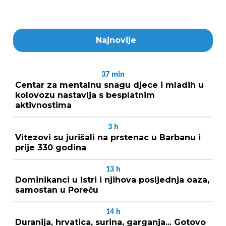
Najnovije
37
min
Centar za mentalnu snagu djece i mladih u
kolovozu nastavlja s besplatnim
aktivnostima
3
h
Vitezovi su jurišali na prstenac u Barbanu i
prije 330 godina
13
h
Dominikanci u Istri i njihova posljednja oaza,
samostan u Poreču
14
h
Duranija, hrvatica, surina, garganja... Gotovo