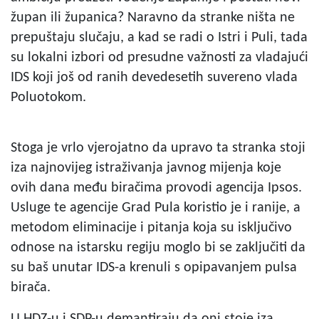
župan ili županica? Naravno da stranke ništa ne
prepuštaju slučaju, a kad se radi o Istri i Puli, tada
su lokalni izbori od presudne važnosti za vladajući
IDS koji još od ranih devedesetih suvereno vlada
Poluotokom.
Stoga je vrlo vjerojatno da upravo ta stranka stoji
iza najnovijeg istraživanja javnog mijenja koje
ovih dana među biračima provodi agencija Ipsos.
Usluge te agencije Grad Pula koristio je i ranije, a
metodom eliminacije i pitanja koja su isključivo
odnose na istarsku regiju moglo bi se zaključiti da
su baš unutar IDS-a krenuli s opipavanjem pulsa
birača.
U HDZ-u i SDP-u demantiraju da oni stoje iza