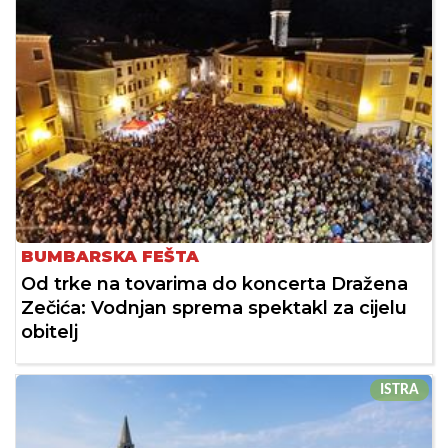
BUMBARSKA FEŠTA
Od trke na tovarima do koncerta Dražena
Zečića: Vodnjan sprema spektakl za cijelu
obitelj
ISTRA