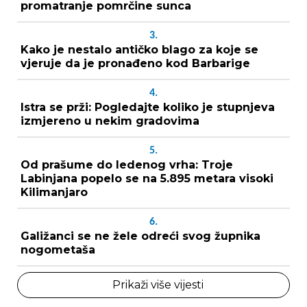
promatranje pomrčine sunca
3.
Kako je nestalo antičko blago za koje se
vjeruje da je pronađeno kod Barbarige
4.
Istra se prži: Pogledajte koliko je stupnjeva
izmjereno u nekim gradovima
5.
Od prašume do ledenog vrha: Troje
Labinjana popelo se na 5.895 metara visoki
Kilimanjaro
6.
Galižanci se ne žele odreći svog župnika
nogometaša
Prikaži više vijesti