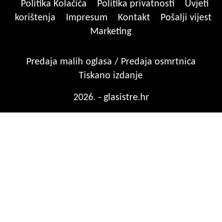
Politika Kolačića
Politika privatnosti
Uvjeti
korištenja
Impresum
Kontakt
Pošalji vijest
Marketing
Predaja malih oglasa / Predaja osmrtnica
Tiskano izdanje
2026. - glasistre.hr