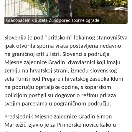
Gradonačelnik Buzeta Žulić pored sporne ograde
Slovenija je pod "pritiskom" lokalnog stanovništva
ipak otvorila sporna vrata postavljena nedavno
na graničnoj crti u Istri. Slovenci s područja
Mjesne zajednice Gradin, dvovlasnici koji imaju
zemlju na hrvatskoj strani, između slovenskog
sela Tuniši kod Pregare i hrvatskog zaseoka Kluni
na području oprtaljske općine, s koparskom
policijom postigli su dogovor o režimu prilaza
svojim parcelama u pograničnom području.
Predsjednik Mjesne zajednice Gradin Simon
Markežič izjavio je za Primorske novice kako u