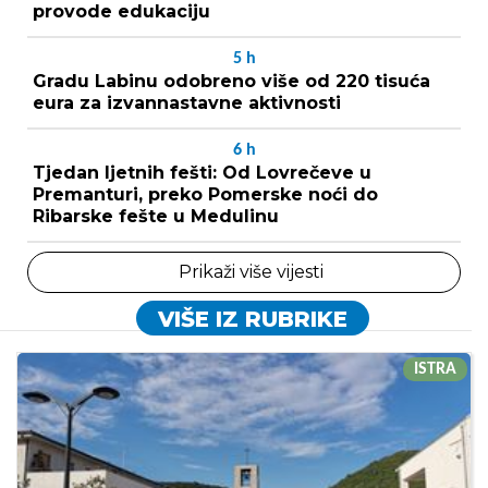
provode edukaciju
5
h
Gradu Labinu odobreno više od 220 tisuća
eura za izvannastavne aktivnosti
6
h
Tjedan ljetnih fešti: Od Lovrečeve u
Premanturi, preko Pomerske noći do
Ribarske fešte u Medulinu
Prikaži više vijesti
VIŠE IZ RUBRIKE
ISTRA