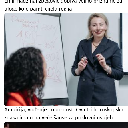
Emir Hadžihafizbegović dobiva veliko priznanje za
uloge koje pamti cijela regija
Ambicija, vođenje i upornost: Ova tri horoskopska
znaka imaju najveće šanse za poslovni uspjeh