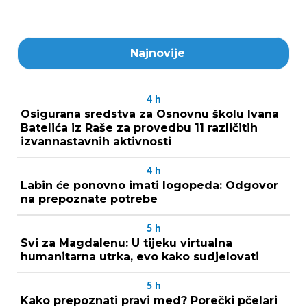
Najnovije
4
h
Osigurana sredstva za Osnovnu školu Ivana
Batelića iz Raše za provedbu 11 različitih
izvannastavnih aktivnosti
4
h
Labin će ponovno imati logopeda: Odgovor
na prepoznate potrebe
5
h
Svi za Magdalenu: U tijeku virtualna
humanitarna utrka, evo kako sudjelovati
5
h
Kako prepoznati pravi med? Porečki pčelari