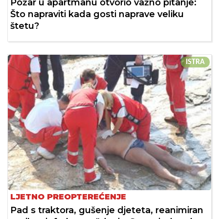
Požar u apartmanu otvorio važno pitanje:
Što napraviti kada gosti naprave veliku
štetu?
ISTRA
LJETNO PREOPTEREĆENJE
Pad s traktora, gušenje djeteta, reanimiran