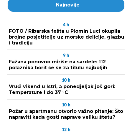
Najnovije
4
h
FOTO / Ribarska fešta u Plomin Luci okupila
brojne posjetitelje uz morske delicije, glazbu
i tradiciju
9
h
Fažana ponovno miriše na sardele: 112
polaznika borit će se za titulu najboljih
10
h
Vrući vikend u Istri, a ponedjeljak još gori:
Temperature i do 37 °C
10
h
Požar u apartmanu otvorio važno pitanje: Što
napraviti kada gosti naprave veliku štetu?
12
h