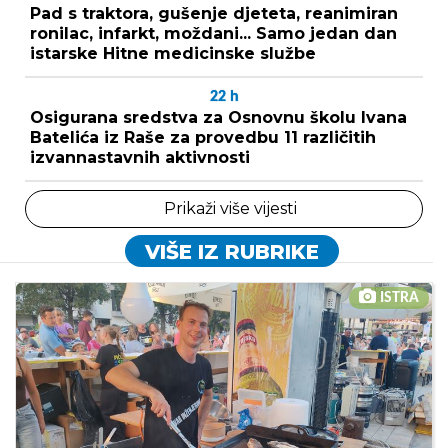
Pad s traktora, gušenje djeteta, reanimiran
ronilac, infarkt, moždani... Samo jedan dan
istarske Hitne medicinske službe
22
h
Osigurana sredstva za Osnovnu školu Ivana
Batelića iz Raše za provedbu 11 različitih
izvannastavnih aktivnosti
Prikaži više vijesti
VIŠE IZ RUBRIKE
ISTRA