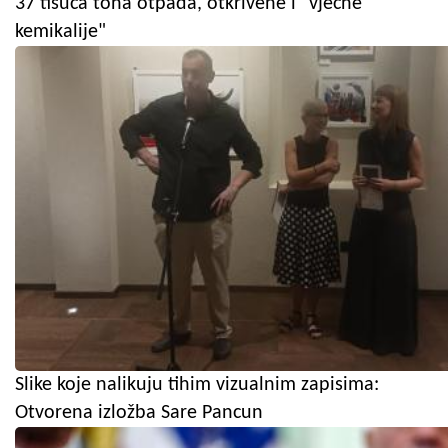
37 tisuća tona otpada, otkrivene i "vječne
kemikalije"
Slike koje nalikuju tihim vizualnim zapisima:
Otvorena izložba Sare Pancun