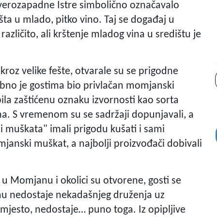
jeverozapadne Istre simbolično označavalo
ta u mlado, pitko vino. Taj se događaj u
azličito, ali krštenje mladog vina u središtu je
roz velike fešte, otvarale su se prigodne
ebno je gostima bio privlačan momjanski
ila zaštićenu oznaku izvornosti kao sorta
. S vremenom su se sadržaji dopunjavali, a
ni muškata" imali prigodu kušati i sami
anski muškat, a najbolji proizvođači dobivali
u Momjanu i okolici su otvorene, gosti se
u nedostaje nekadašnjeg druženja uz
jesto, nedostaje… puno toga. Iz opipljive