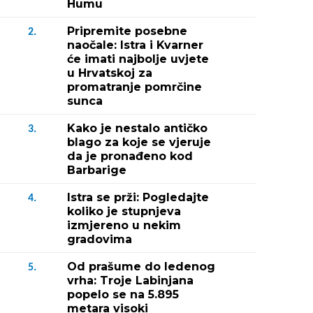
Humu
Pripremite posebne
2.
naočale: Istra i Kvarner
će imati najbolje uvjete
u Hrvatskoj za
promatranje pomrčine
sunca
Kako je nestalo antičko
3.
blago za koje se vjeruje
da je pronađeno kod
Barbarige
Istra se prži: Pogledajte
4.
koliko je stupnjeva
izmjereno u nekim
gradovima
Od prašume do ledenog
5.
vrha: Troje Labinjana
popelo se na 5.895
metara visoki