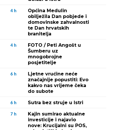
Općina Medulin
4
h
obilježila Dan pobjede i
domovinske zahvalnosti
te Dan hrvatskih
branitelja
FOTO / Peti Angošt u
4
h
Šumberu uz
mnogobrojne
posjetitelje
Ljetne vrućine neće
6
h
značajnije popustiti: Evo
kakvo nas vrijeme čeka
do subote
Sutra bez struje u Istri
6
h
Kajin sumirao aktualne
7
h
investicije i najavio
nove: Krucijalni su POS,