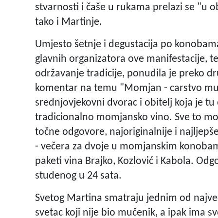
stvarnosti i čaše u rukama prelazi se "u 
tako i Martinje.
Umjesto šetnje i degustacija po konobama
glavnih organizatora ove manifestacije, t
održavanje tradicije, ponudila je preko d
komentar na temu "Momjan - carstvo muš
srednjovjekovni dvorac i obitelj koja je t
tradicionalno momjansko vino. Sve to mo
točne odgovore, najoriginalnije i najljepše
- večera za dvoje u momjanskim konobam
paketi vina Brajko, Kozlović i Kabola. Odgo
studenog u 24 sata.
Svetog Martina smatraju jednim od najveć
svetac koji nije bio mučenik, a ipak ima sv