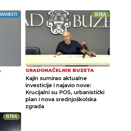
AVIJESTI
ISTRA
A
GRADONAČELNIK BUZETA
Kajin sumirao aktualne
investicije i najavio nove:
Krucijalni su POS, urbanistički
plan i nova srednjoškolska
zgrada
ISTRA