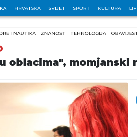
IKA
HRVATSKA
SVIJET
SPORT
KULTURA
LI
ORE I NAUTIKA
ZNANOST
TEHNOLOGIJA
OBAVIJEST
O
"u oblacima", momjanski