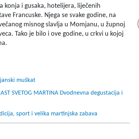
 konja i gusaka, hotelijera, liječenih
itave Francuske. Njega se svake godine, na
 svečanog misnog slavlja u Momjanu, u župnoj
veca. Tako je bilo i ove godine, u crkvi u kojoj
na.
omjanski muškat
ST SVETOG MARTINA Dvodnevna degustacija i
cija, sport i velika martinjska zabava