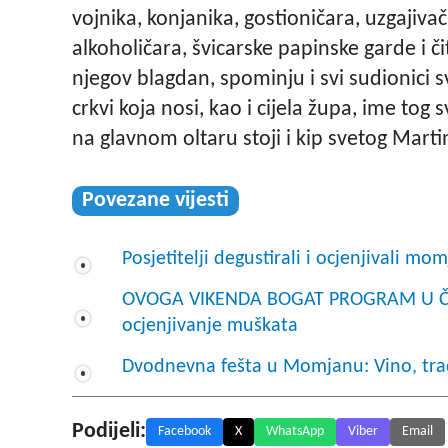
vojnika, konjanika, gostioničara, uzgajivača
alkoholičara, švicarske papinske garde i č
njegov blagdan, spominju i svi sudionici
crkvi koja nosi, kao i cijela župa, ime tog s
na glavnom oltaru stoji i kip svetog Marti
Povezane vijesti
Posjetitelji degustirali i ocjenjivali m
OVOGA VIKENDA BOGAT PROGRAM U ČA
ocjenjivanje muškata
Dvodnevna fešta u Momjanu: Vino, tradi
Podijeli:
Facebook
X
WhatsApp
Viber
Email