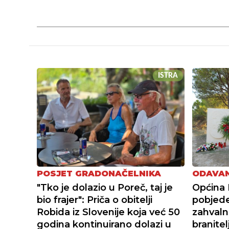
ISTRA
POSJET GRADONAČELNIKA
ODAVAN
"Tko je dolazio u Poreč, taj je
Općina 
bio frajer": Priča o obitelji
pobjede
Robida iz Slovenije koja već 50
zahvaln
godina kontinuirano dolazi u
branitel