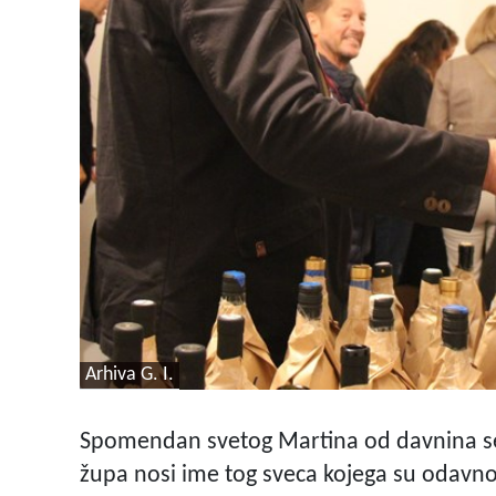
Arhiva G. I.
Spomendan svetog Martina od davnina se 
župa nosi ime tog sveca kojega su odavno p