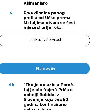
Kilimanjaro
Prva dionica punog
6.
profila od Učke prema
Matuljima otvara se šest
mjeseci prije roka
Prikaži više vijesti
Najnovije
"Tko je dolazio u Poreč,
4
h
taj je bio frajer": Priča o
obitelji Robida iz
Slovenije koja već 50
godina kontinuirano
dolazi u Istru