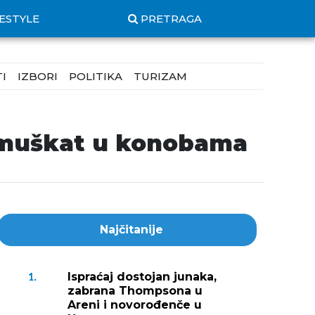
FESTYLE
PRETRAGA
I
IZBORI
POLITIKA
TURIZAM
 muškat u konobama
Najčitanije
Ispraćaj dostojan junaka,
1.
zabrana Thompsona u
Areni i novorođenče u