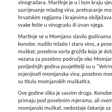
vinogradara. Martinje je u i tom kraju s
sazrijevanje mladog vina, pretvaranje moš
hrvatskim regijama i krajevima obilježava r
svake fešte u vinogradu ili izvan njega.
Martinje se u Momjanu slavilo godinama k
konobe, nudilo mlado i staro vino, a pos
muškat, posebna sorta grožđa koja je dob
vezana za posebno područje oko Momjana
posljednjih godina posjetitelji su u "Vetri
ocjenjivati momjanska vina, posebno momj
su titulu momjanskih muškatira.
Ove godine slika je sasvim druga. Konobe 
primaju pod posebnim mjerama, ali svem
momjanski muškat, nedostaje čekanje za m