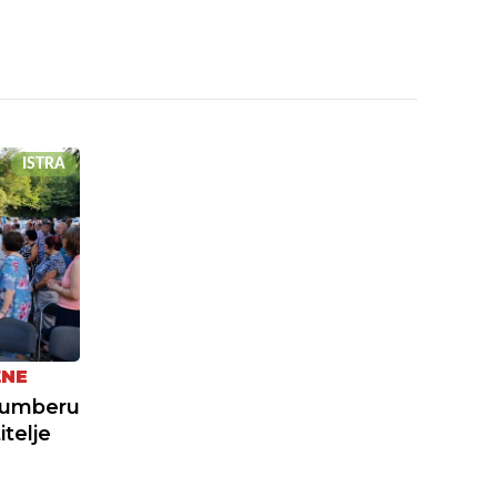
ISTRA
ŽNE
Šumberu
telje