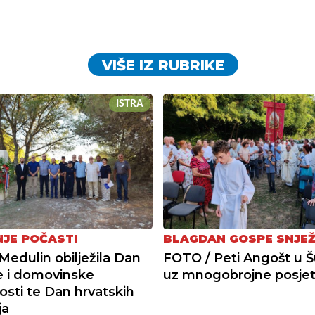
VIŠE IZ RUBRIKE
ISTRA
JE POČASTI
BLAGDAN GOSPE SNJE
Medulin obilježila Dan
FOTO / Peti Angošt u 
 i domovinske
uz mnogobrojne posjeti
osti te Dan hrvatskih
ja