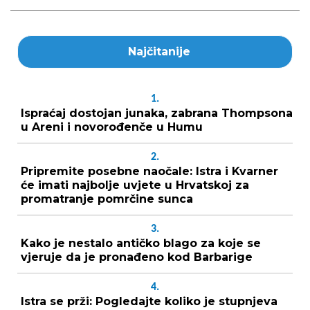
Najčitanije
1.
Ispraćaj dostojan junaka, zabrana Thompsona
u Areni i novorođenče u Humu
2.
Pripremite posebne naočale: Istra i Kvarner
će imati najbolje uvjete u Hrvatskoj za
promatranje pomrčine sunca
3.
Kako je nestalo antičko blago za koje se
vjeruje da je pronađeno kod Barbarige
4.
Istra se prži: Pogledajte koliko je stupnjeva