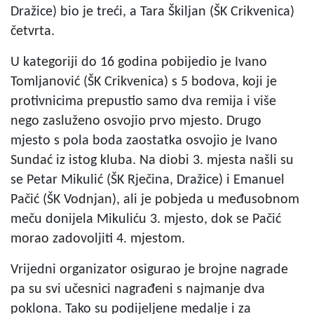
Dražice) bio je treći, a Tara Škiljan (ŠK Crikvenica)
četvrta.
U kategoriji do 16 godina pobijedio je Ivano
Tomljanović (ŠK Crikvenica) s 5 bodova, koji je
protivnicima prepustio samo dva remija i više
nego zasluženo osvojio prvo mjesto. Drugo
mjesto s pola boda zaostatka osvojio je Ivano
Sundać iz istog kluba. Na diobi 3. mjesta našli su
se Petar Mikulić (ŠK Rječina, Dražice) i Emanuel
Pačić (ŠK Vodnjan), ali je pobjeda u međusobnom
meču donijela Mikuliću 3. mjesto, dok se Pačić
morao zadovoljiti 4. mjestom.
Vrijedni organizator osigurao je brojne nagrade
pa su svi učesnici nagrađeni s najmanje dva
poklona. Tako su podijeljene medalje i za