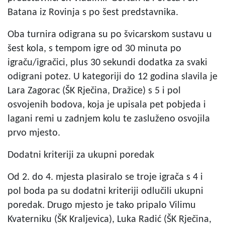
Batana iz Rovinja s po šest predstavnika.
Oba turnira odigrana su po švicarskom sustavu u
šest kola, s tempom igre od 30 minuta po
igraču/igračici, plus 30 sekundi dodatka za svaki
odigrani potez. U kategoriji do 12 godina slavila je
Lara Zagorac (ŠK Rječina, Dražice) s 5 i pol
osvojenih bodova, koja je upisala pet pobjeda i
lagani remi u zadnjem kolu te zasluženo osvojila
prvo mjesto.
Dodatni kriteriji za ukupni poredak
Od 2. do 4. mjesta plasiralo se troje igrača s 4 i
pol boda pa su dodatni kriteriji odlučili ukupni
poredak. Drugo mjesto je tako pripalo Vilimu
Kvaterniku (ŠK Kraljevica), Luka Radić (ŠK Rječina,