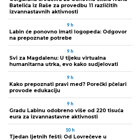
Batelića iz Raše za provedbu 11 različitih
izvannastavnih aktivnosti
9
h
Labin će ponovno imati logopeda: Odgovor
na prepoznate potrebe
9
h
Svi za Magdalenu: U tijeku virtualna
humanitarna utrka, evo kako sudjelovati
9
h
Kako prepoznati pravi med? Porečki pčelari
provode edukaciju
9
h
Gradu Labinu odobreno više od 220 tisuća
eura za izvannastavne aktivnosti
10
h
Tjedan ljetnih fešti: Od Lovrečeve u