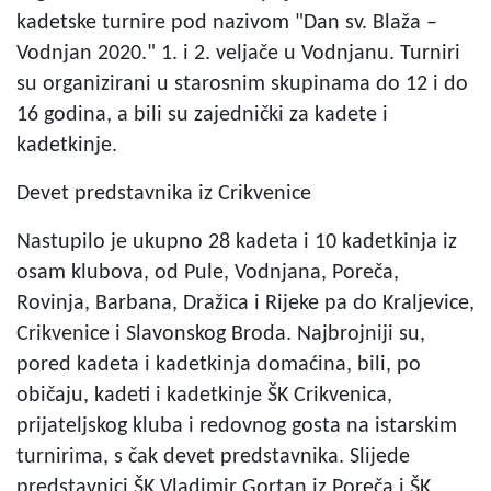
kadetske turnire pod nazivom "Dan sv. Blaža –
Vodnjan 2020." 1. i 2. veljače u Vodnjanu. Turniri
su organizirani u starosnim skupinama do 12 i do
16 godina, a bili su zajednički za kadete i
kadetkinje.
Devet predstavnika iz Crikvenice
Nastupilo je ukupno 28 kadeta i 10 kadetkinja iz
osam klubova, od Pule, Vodnjana, Poreča,
Rovinja, Barbana, Dražica i Rijeke pa do Kraljevice,
Crikvenice i Slavonskog Broda. Najbrojniji su,
pored kadeta i kadetkinja domaćina, bili, po
običaju, kadeti i kadetkinje ŠK Crikvenica,
prijateljskog kluba i redovnog gosta na istarskim
turnirima, s čak devet predstavnika. Slijede
predstavnici ŠK Vladimir Gortan iz Poreča i ŠK