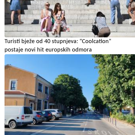
Turisti bježe od 40 stupnjeva: "Coolcation"
postaje novi hit europskih odmora