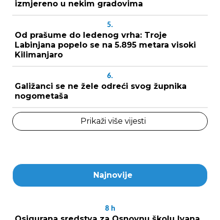
izmjereno u nekim gradovima
5.
Od prašume do ledenog vrha: Troje
Labinjana popelo se na 5.895 metara visoki
Kilimanjaro
6.
Galižanci se ne žele odreći svog župnika
nogometaša
Prikaži više vijesti
Najnovije
8
h
Osigurana sredstva za Osnovnu školu Ivana