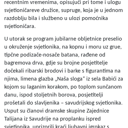
recentnim vremenima, opisujući pri tome i ulogu
svjetioničareve družice, supruge, koja je u jednom
razdoblju bila i službeno u ulozi pomoćnika
svjetioničara.
U utorak se program jubilarne obljetnice preselio
u okruženje svjetionika, na kopnu i moru uz grue,
tipčne podizače-nosače batana, rađene od
bagremova drva, gdje su brojne posjetitelje
dočekali ribarski brodovi i barke s figurantima na
njima, limena glazba „Naša sloga“ iz sela Babići za
kojom su laganim korakom, po toplom sunčanom
danu, ispod stoljetnih borova, posjetitelji
prošetali do slavljenika – savudrijskog svjetionika.
Usput su članovi dramske skupine Zajednice
Talijana iz Savudrije na proplanku ispred
svjetionika, uprizorili kraći ljubavni igrokaz s