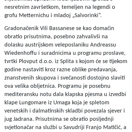
nesretnim završetkom, temeljen na legendi o
grofu Metternichu i mladoj „Salvorinki“.
Gradonačenik Vili Bassanese se kao domaćin
obratio prisutnima, posebno zahvalivši na
dolasku austrijskom veleposlaniku Andreassu
Wiedenhoffu i suradnicima u programu proslave,
tvrtki Plovput d.o.o. iz Splita s kojom će se tijekom
godine nastaviti kroz razne oblike predavanja,
znanstvenih skupova i svečanosti dostojno slaviti
ova velika obljetnica. Programu je posebnu
mediteransku notu dala klapska pjesma u izvedbi
klape Lungomare iz Umaga koja je spletom
venetskih i dalmatinskih skladbi povezala sjever i
jug Jadrana. Prisutnima se obratio posljednji
svjetionačar na službi u Savudriji Franjo Matičić, a