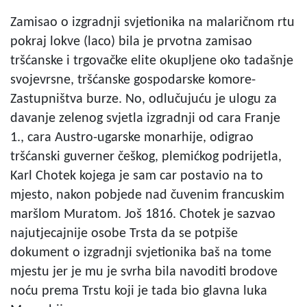
Zamisao o izgradnji svjetionika na malaričnom rtu
pokraj lokve (laco) bila je prvotna zamisao
tršćanske i trgovačke elite okupljene oko tadašnje
svojevrsne, tršćanske gospodarske komore-
Zastupništva burze. No, odlučujuću je ulogu za
davanje zelenog svjetla izgradnji od cara Franje
1., cara Austro-ugarske monarhije, odigrao
tršćanski guverner češkog, plemićkog podrijetla,
Karl Chotek kojega je sam car postavio na to
mjesto, nakon pobjede nad čuvenim francuskim
maršlom Muratom. Još 1816. Chotek je sazvao
najutjecajnije osobe Trsta da se potpiše
dokument o izgradnji svjetionika baš na tome
mjestu jer je mu je svrha bila navoditi brodove
noću prema Trstu koji je tada bio glavna luka