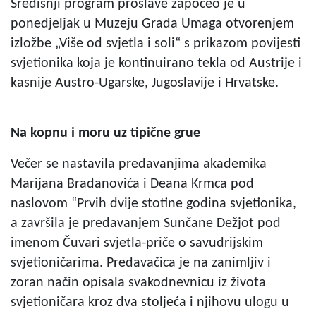
Središnji program proslave započeo je u
ponedjeljak u Muzeju Grada Umaga otvorenjem
izložbe „Više od svjetla i soli“ s prikazom povijesti
svjetionika koja je kontinuirano tekla od Austrije i
kasnije Austro-Ugarske, Jugoslavije i Hrvatske.
Na kopnu i moru uz tipične grue
Večer se nastavila predavanjima akademika
Marijana Bradanovića i Deana Krmca pod
naslovom “Prvih dvije stotine godina svjetionika,
a završila je predavanjem Sunčane Dežjot pod
imenom Čuvari svjetla-priče o savudrijskim
svjetioničarima. Predavačica je na zanimljiv i
zoran način opisala svakodnevnicu iz života
svjetioničara kroz dva stoljeća i njihovu ulogu u