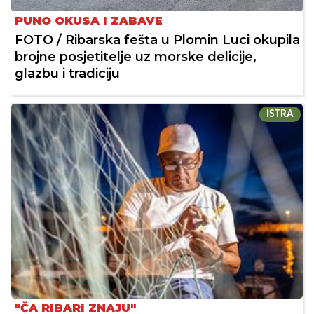
PUNO OKUSA I ZABAVE
FOTO / Ribarska fešta u Plomin Luci okupila
brojne posjetitelje uz morske delicije,
glazbu i tradiciju
ISTRA
"ČA RIBARI ZNAJU"