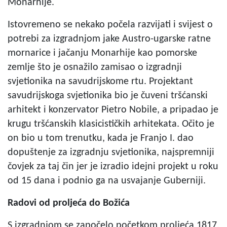
Monarhije.
Istovremeno se nekako počela razvijati i svijest o
potrebi za izgradnjom jake Austro-ugarske ratne
mornarice i jačanju Monarhije kao pomorske
zemlje što je osnažilo zamisao o izgradnji
svjetionika na savudrijskome rtu. Projektant
savudrijskoga svjetionika bio je čuveni tršćanski
arhitekt i konzervator Pietro Nobile, a pripadao je
krugu tršćanskih klasicističkih arhitekata. Očito je
on bio u tom trenutku, kada je Franjo I. dao
dopuštenje za izgradnju svjetionika, najspremniji
čovjek za taj čin jer je izradio idejni projekt u roku
od 15 dana i podnio ga na usvajanje Guberniji.
Radovi od proljeća do Božića
S izgradnjom se započelo početkom proljeća 1817.