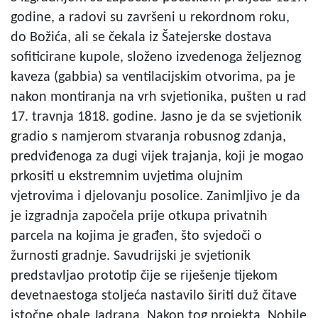
godine, a radovi su završeni u rekordnom roku,
do Božića, ali se čekala iz Šatejerske dostava
sofiticirane kupole, složeno izvedenoga željeznog
kaveza (gabbia) sa ventilacijskim otvorima, pa je
nakon montiranja na vrh svjetionika, pušten u rad
17. travnja 1818. godine. Jasno je da se svjetionik
gradio s namjerom stvaranja robusnog zdanja,
predviđenoga za dugi vijek trajanja, koji je mogao
prkositi u ekstremnim uvjetima olujnim
vjetrovima i djelovanju posolice. Zanimljivo je da
je izgradnja započela prije otkupa privatnih
parcela na kojima je građen, što svjedoči o
žurnosti gradnje. Savudrijski je svjetionik
predstavljao prototip čije se riješenje tijekom
devetnaestoga stoljeća nastavilo širiti duž čitave
istočne obale Jadrana. Nakon tog projekta, Nobile