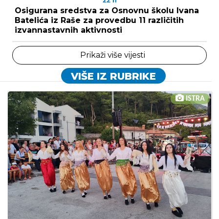
22
h
Osigurana sredstva za Osnovnu školu Ivana
Batelića iz Raše za provedbu 11 različitih
izvannastavnih aktivnosti
Prikaži više vijesti
VIŠE IZ RUBRIKE
ISTRA