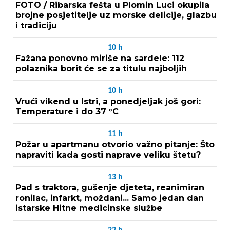
FOTO / Ribarska fešta u Plomin Luci okupila
brojne posjetitelje uz morske delicije, glazbu
i tradiciju
10
h
Fažana ponovno miriše na sardele: 112
polaznika borit će se za titulu najboljih
10
h
Vrući vikend u Istri, a ponedjeljak još gori:
Temperature i do 37 °C
11
h
Požar u apartmanu otvorio važno pitanje: Što
napraviti kada gosti naprave veliku štetu?
13
h
Pad s traktora, gušenje djeteta, reanimiran
ronilac, infarkt, moždani... Samo jedan dan
istarske Hitne medicinske službe