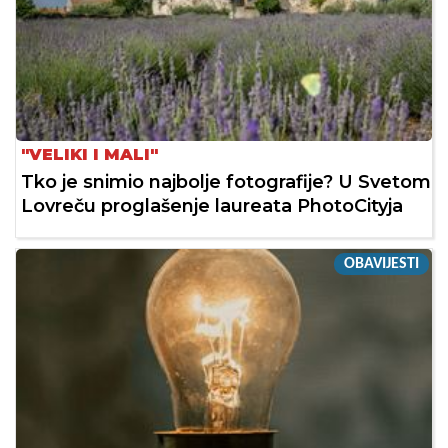
"VELIKI I MALI"
Tko je snimio najbolje fotografije? U Svetom
Lovreču proglašenje laureata PhotoCityja
OBAVIJESTI