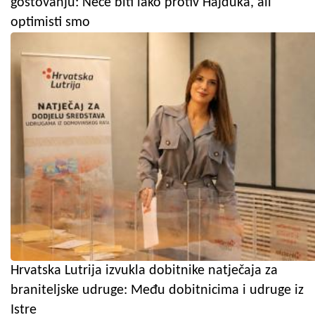
gostovanju: Neće biti lako protiv Hajduka, ali
optimisti smo
Hrvatska Lutrija izvukla dobitnike natječaja za
braniteljske udruge: Među dobitnicima i udruge iz
Istre