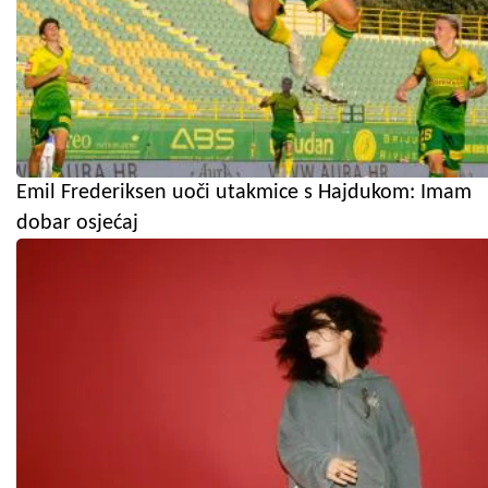
Emil Frederiksen uoči utakmice s Hajdukom: Imam
dobar osjećaj