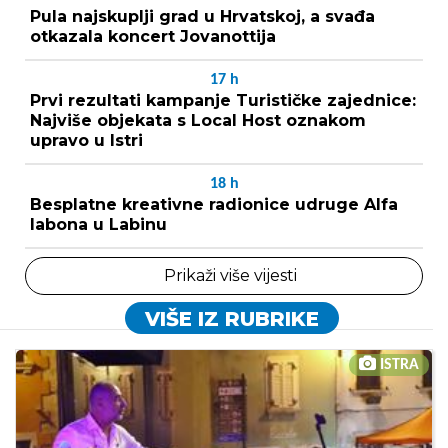
Pula najskuplji grad u Hrvatskoj, a svađa
otkazala koncert Jovanottija
17
h
Prvi rezultati kampanje Turističke zajednice:
Najviše objekata s Local Host oznakom
upravo u Istri
18
h
Besplatne kreativne radionice udruge Alfa
labona u Labinu
Prikaži više vijesti
VIŠE IZ RUBRIKE
ISTRA