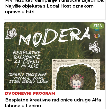
Prvi rezultati kampanje Turističke zajednice:
Najviše objekata s Local Host oznakom
upravo u Istri
ISTRA
DVODNEVNI PROGRAM
Besplatne kreativne radionice udruge Alfa
labona u Labinu