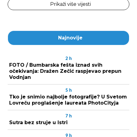
Prikaži više vijesti
Najnovije
2
h
FOTO / Bumbarska fešta iznad svih
očekivanja: Dražen Zečić raspjevao prepun
Vodnjan
5
h
Tko je snimio najbolje fotografije? U Svetom
Lovreču proglašenje laureata PhotoCityja
7
h
Sutra bez struje u Istri
9
h