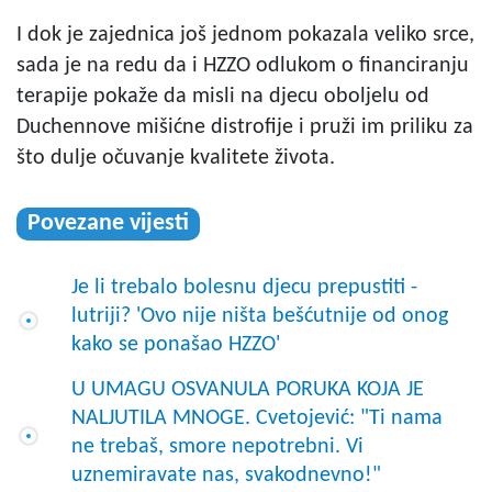
I dok je zajednica još jednom pokazala veliko srce,
sada je na redu da i HZZO odlukom o financiranju
terapije pokaže da misli na djecu oboljelu od
Duchennove mišićne distrofije i pruži im priliku za
što dulje očuvanje kvalitete života.
Povezane vijesti
Je li trebalo bolesnu djecu prepustiti -
lutriji? 'Ovo nije ništa bešćutnije od onog
kako se ponašao HZZO'
U UMAGU OSVANULA PORUKA KOJA JE
NALJUTILA MNOGE. Cvetojević: "Ti nama
ne trebaš, smore nepotrebni. Vi
uznemiravate nas, svakodnevno!"