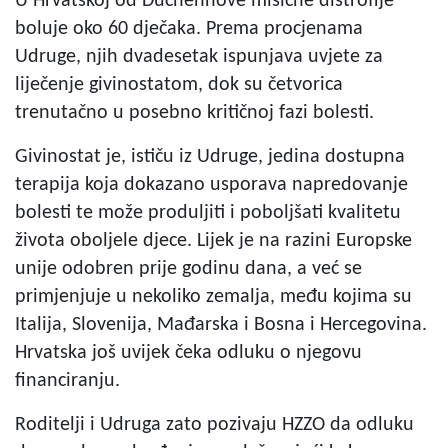
U Hrvatskoj od Duchennove mišićne distrofije
boluje oko 60 dječaka. Prema procjenama
Udruge, njih dvadesetak ispunjava uvjete za
liječenje givinostatom, dok su četvorica
trenutačno u posebno kritičnoj fazi bolesti.
Givinostat je, ističu iz Udruge, jedina dostupna
terapija koja dokazano usporava napredovanje
bolesti te može produljiti i poboljšati kvalitetu
života oboljele djece. Lijek je na razini Europske
unije odobren prije godinu dana, a već se
primjenjuje u nekoliko zemalja, među kojima su
Italija, Slovenija, Mađarska i Bosna i Hercegovina.
Hrvatska još uvijek čeka odluku o njegovu
financiranju.
Roditelji i Udruga zato pozivaju HZZO da odluku