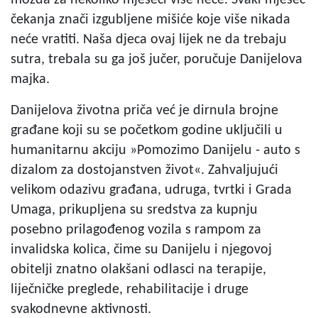
možda za nekoliko mjeseci više neće. Svaki mjesec
čekanja znači izgubljene mišiće koje više nikada
neće vratiti. Naša djeca ovaj lijek ne da trebaju
sutra, trebala su ga još jučer, poručuje Danijelova
majka.
Danijelova životna priča već je dirnula brojne
građane koji su se početkom godine uključili u
humanitarnu akciju »Pomozimo Danijelu - auto s
dizalom za dostojanstven život«. Zahvaljujući
velikom odazivu građana, udruga, tvrtki i Grada
Umaga, prikupljena su sredstva za kupnju
posebno prilagođenog vozila s rampom za
invalidska kolica, čime su Danijelu i njegovoj
obitelji znatno olakšani odlasci na terapije,
liječničke preglede, rehabilitacije i druge
svakodnevne aktivnosti.