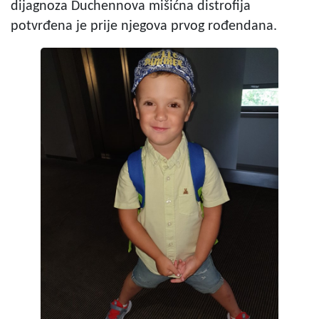
dijagnoza Duchennova mišićna distrofija
potvrđena je prije njegova prvog rođendana.