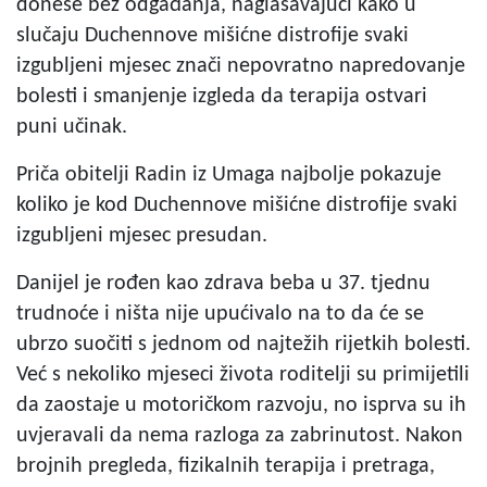
donese bez odgađanja, naglašavajući kako u
slučaju Duchennove mišićne distrofije svaki
izgubljeni mjesec znači nepovratno napredovanje
bolesti i smanjenje izgleda da terapija ostvari
puni učinak.
Priča obitelji Radin iz Umaga najbolje pokazuje
koliko je kod Duchennove mišićne distrofije svaki
izgubljeni mjesec presudan.
Danijel je rođen kao zdrava beba u 37. tjednu
trudnoće i ništa nije upućivalo na to da će se
ubrzo suočiti s jednom od najtežih rijetkih bolesti.
Već s nekoliko mjeseci života roditelji su primijetili
da zaostaje u motoričkom razvoju, no isprva su ih
uvjeravali da nema razloga za zabrinutost. Nakon
brojnih pregleda, fizikalnih terapija i pretraga,