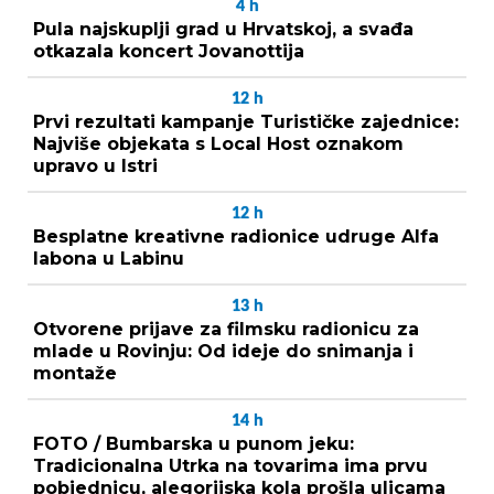
4
h
Pula najskuplji grad u Hrvatskoj, a svađa
otkazala koncert Jovanottija
12
h
Prvi rezultati kampanje Turističke zajednice:
Najviše objekata s Local Host oznakom
upravo u Istri
12
h
Besplatne kreativne radionice udruge Alfa
labona u Labinu
13
h
Otvorene prijave za filmsku radionicu za
mlade u Rovinju: Od ideje do snimanja i
montaže
14
h
FOTO / Bumbarska u punom jeku:
Tradicionalna Utrka na tovarima ima prvu
pobjednicu, alegorijska kola prošla ulicama