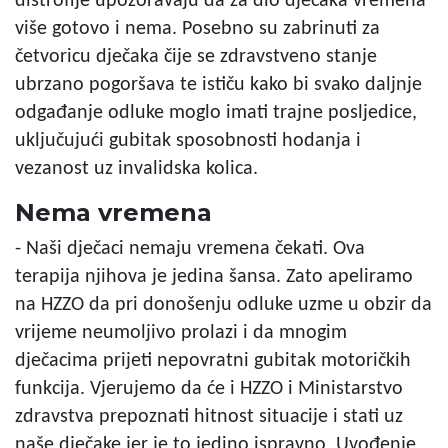
distrofije upozoravaju da za dio dječaka vremena
više gotovo i nema. Posebno su zabrinuti za
četvoricu dječaka čije se zdravstveno stanje
ubrzano pogoršava te ističu kako bi svako daljnje
odgađanje odluke moglo imati trajne posljedice,
uključujući gubitak sposobnosti hodanja i
vezanost uz invalidska kolica.
Nema vremena
- Naši dječaci nemaju vremena čekati. Ova
terapija njihova je jedina šansa. Zato apeliramo
na HZZO da pri donošenju odluke uzme u obzir da
vrijeme neumoljivo prolazi i da mnogim
dječacima prijeti nepovratni gubitak motoričkih
funkcija. Vjerujemo da će i HZZO i Ministarstvo
zdravstva prepoznati hitnost situacije i stati uz
naše dječake jer je to jedino ispravno. Uvođenje