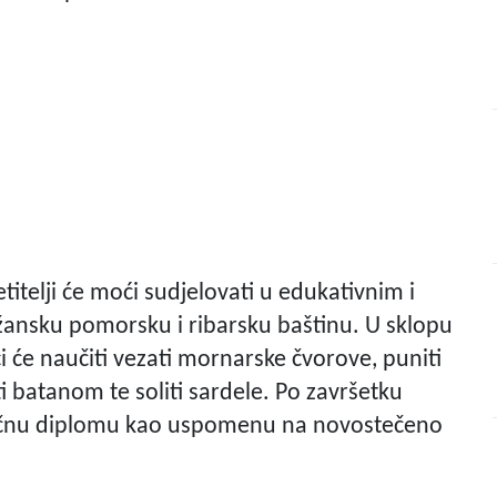
itelji će moći sudjelovati u edukativnim i
ažansku pomorsku i ribarsku baštinu. U sklopu
 će naučiti vezati mornarske čvorove, puniti
ti batanom te soliti sardele. Po završetku
oličnu diplomu kao uspomenu na novostečeno