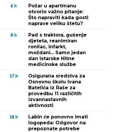
Požar u apartmanu
6
h
otvorio važno pitanje:
Što napraviti kada gosti
naprave veliku štetu?
Pad s traktora, gušenje
8
h
djeteta, reanimiran
ronilac, infarkt,
moždani... Samo jedan
dan istarske Hitne
medicinske službe
Osigurana sredstva za
17
h
Osnovnu školu Ivana
Batelića iz Raše za
provedbu 11 različitih
izvannastavnih
aktivnosti
Labin će ponovno imati
18
h
logopeda: Odgovor na
prepoznate potrebe