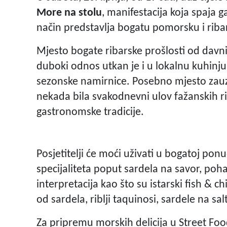
More na stolu
, manifestacija koja spaja g
način predstavlja bogatu pomorsku i riba
Mjesto bogate ribarske prošlosti od davn
duboki odnos utkan je i u lokalnu kuhinju 
sezonske namirnice. Posebno mjesto zauzi
nekada bila svakodnevni ulov fažanskih ri
gastronomske tradicije.
Posjetitelji će moći uživati u bogatoj pon
specijaliteta poput sardela na savor, poh
interpretacija kao što su istarski fish & c
od sardela, riblji taquinosi, sardele na sa
Za pripremu morskih delicija u Street Foo