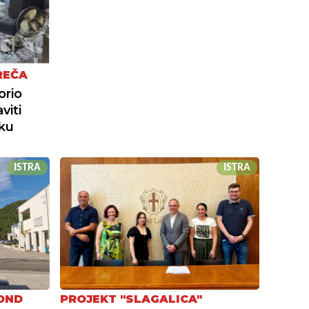
REČA
orio
viti
iku
ISTRA
ISTRA
FOND
PROJEKT "SLAGALICA"