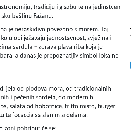
astronomiju, tradiciju i glazbu te na jedinstven
rsku baštinu Fažane.
ina je neraskidivo povezano s morem. Taj
koju obilježavaju jednostavnost, svježina i
ma sardela – zdrava plava riba koja je
bara, a danas je prepoznatljiv simbol lokalne
udi jela od plodova mora, od tradicionalnih
anih i pečenih sardela, do modernih
hips, salata od hobotnice, fritto misto, burger
ltu te focaccia sa slanim srdelama.
d zoni pobrinut će se: