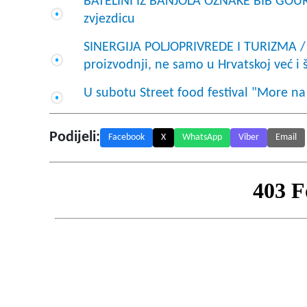
BATELINI IZ BANJOLA OZNAKE BIB GOUR
zvjezdicu
SINERGIJA POLJOPRIVREDE I TURIZMA / R
proizvodnji, ne samo u Hrvatskoj već i š
U subotu Street food festival "More na
Podijeli:
Facebook
X
WhatsApp
Viber
Email