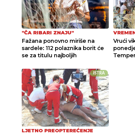
"ČA RIBARI ZNAJU"
VREME
Fažana ponovno miriše na
Vrući vi
sardele: 112 polaznika borit će
ponedjel
se za titulu najboljih
Tempera
ISTRA
LJETNO PREOPTEREĆENJE