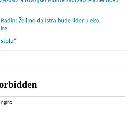
MAND, a rovinjski Monte zadržao Michelinovu
adin: Želimo da Istra bude lider u eko
ire
 stolu"