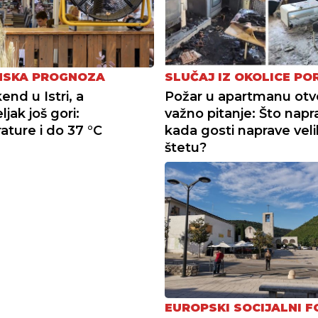
NSKA PROGNOZA
SLUČAJ IZ OKOLICE PO
kend u Istri, a
Požar u apartmanu otv
jak još gori:
važno pitanje: Što napra
ture i do 37 °C
kada gosti naprave vel
štetu?
EUROPSKI SOCIJALNI 