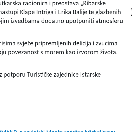
lutkarska radionica i predstava „Ribarske
nastupi Klape Intriga i Erika Balije te glazbenih
svojim izvedbama dodatno upotpuniti atmosferu
isima svježe pripremljenih delicija i zvucima
voju povezanost s morem kao izvorom života,
 potporu Turističke zajednice Istarske