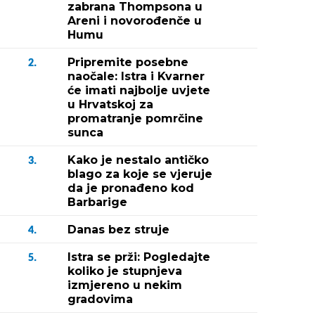
zabrana Thompsona u
Areni i novorođenče u
Humu
Pripremite posebne
2.
naočale: Istra i Kvarner
će imati najbolje uvjete
u Hrvatskoj za
promatranje pomrčine
sunca
Kako je nestalo antičko
3.
blago za koje se vjeruje
da je pronađeno kod
Barbarige
Danas bez struje
4.
Istra se prži: Pogledajte
5.
koliko je stupnjeva
izmjereno u nekim
gradovima