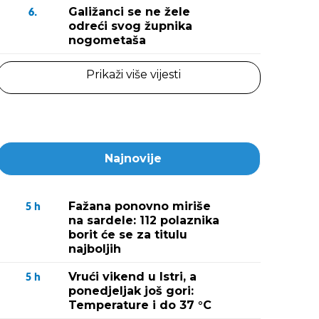
Galižanci se ne žele
6.
odreći svog župnika
nogometaša
Prikaži više vijesti
Najnovije
Fažana ponovno miriše
5
h
na sardele: 112 polaznika
borit će se za titulu
najboljih
Vrući vikend u Istri, a
5
h
ponedjeljak još gori:
Temperature i do 37 °C