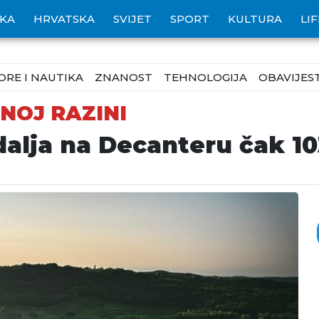
IKA
HRVATSKA
SVIJET
SPORT
KULTURA
LI
ORE I NAUTIKA
ZNANOST
TEHNOLOGIJA
OBAVIJEST
NOJ RAZINI
alja na Decanteru čak 10