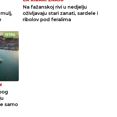
Na fažanskoj rivi u nedjelju
 mulj,
oživljavaju stari zanati, sardele i
e
ribolov pod feralima
ISTRA
N
zbog
ju
je samo