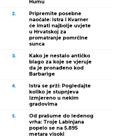
Humu
Pripremite posebne
2.
naočale: Istra i Kvarner
će imati najbolje uvjete
u Hrvatskoj za
promatranje pomrčine
sunca
Kako je nestalo antičko
3.
blago za koje se vjeruje
da je pronađeno kod
Barbarige
Istra se prži: Pogledajte
4.
koliko je stupnjeva
izmjereno u nekim
gradovima
Od prašume do ledenog
5.
vrha: Troje Labinjana
popelo se na 5.895
metara visoki