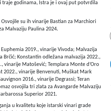
i traje godinama, Istra je i ovaj put potvrdila
. Osvojile su ih vinarije Bastian za Marchiori
 za Malvaziju Paulina 2024.
t. Euphemia 2019., vinarije Vivoda; Malvazija
na Brčić; Konstantin odležana malvazija 2022.,
., vinarije Matošević; Templara Monte d’Oro
at 2022., vinarije Benvenuti, Muškat Mark
Sauvignon 2016., vinarije Degrassi; Teran
omaz osvojila tri zlata za Avangarde Malvaziju
 Barbarossa Superior 2021.
anja u kvalitetu koje istarski vinari grade