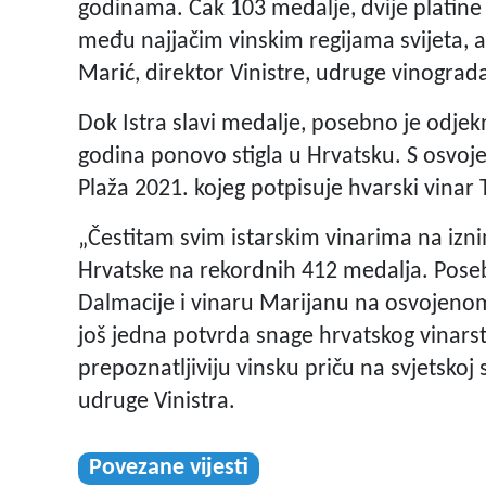
godinama. Čak 103 medalje, dvije platine 
među najjačim vinskim regijama svijeta, a
Marić, direktor Vinistre, udruge vinogradar
Dok Istra slavi medalje, posebno je odjek
godina ponovo stigla u Hrvatsku. S osvoj
Plaža 2021. kojeg potpisuje hvarski vinar 
„Čestitam svim istarskim vinarima na iznim
Hrvatske na rekordnih 412 medalja. Poseb
Dalmacije i vinaru Marijanu na osvojeno
još jedna potvrda snage hrvatskog vinarst
prepoznatljiviju vinsku priču na svjetskoj 
udruge Vinistra.
Povezane vijesti