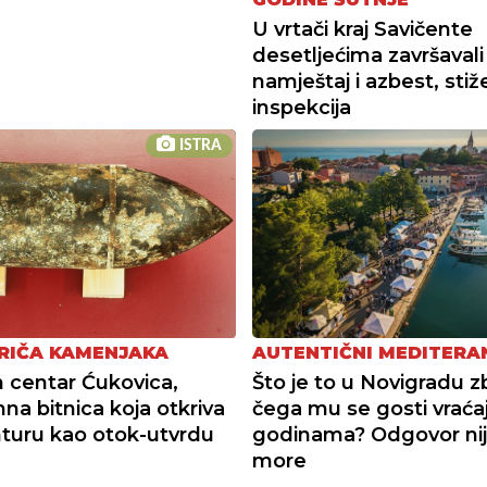
U vrtači kraj Savičente
desetljećima završavali
namještaj i azbest, stiž
inspekcija
ISTRA
RIČA KAMENJAKA
AUTENTIČNI MEDITERA
 centar Ćukovica,
Što je to u Novigradu 
a bitnica koja otkriva
čega mu se gosti vraća
turu kao otok-utvrdu
godinama? Odgovor ni
more