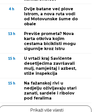
Dvije batane već plove
4
h
Istrom, a nova ruta vodi
od Motovunske šume do
obale
Previše prometa? Nova
13
h
karta otkriva kojim
cestama biciklisti mogu
sigurnije kroz Istru
U vrtači kraj Savičente
15
h
desetljećima završavali
mulj, namještaj i azbest,
stiže inspekcija
Na fažanskoj rivi u
15
h
nedjelju oživljavaju stari
zanati, sardele i ribolov
pod feralima
Prikaži više vijesti