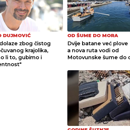
 DUJMOVIĆ
OD ŠUME DO MORA
i dolaze zbog čistog
Dvije batane već plove 
očuvanog krajolika,
a nova ruta vodi od
 li to, gubimo i
Motovunske šume do 
entnost"
GODINE ŠUTNJE