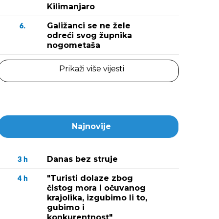
Kilimanjaro
Galižanci se ne žele
6.
odreći svog župnika
nogometaša
Prikaži više vijesti
Najnovije
Danas bez struje
3
h
"Turisti dolaze zbog
4
h
čistog mora i očuvanog
krajolika, izgubimo li to,
gubimo i
konkurentnost"