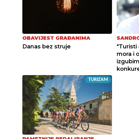
OBAVIJEST GRAĐANIMA
SANDRO
Danas bez struje
"Turist
mora i 
izgubimo
konkur
TURIZAM
PAMETNIJE PEDALIRANJE