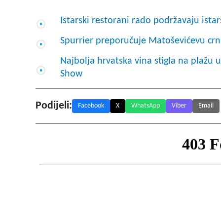
Istarski restorani rado podržavaju istar
Spurrier preporučuje Matoševićevu cr
Najbolja hrvatska vina stigla na plažu u
Show
Podijeli:
Facebook
X
WhatsApp
Viber
Email