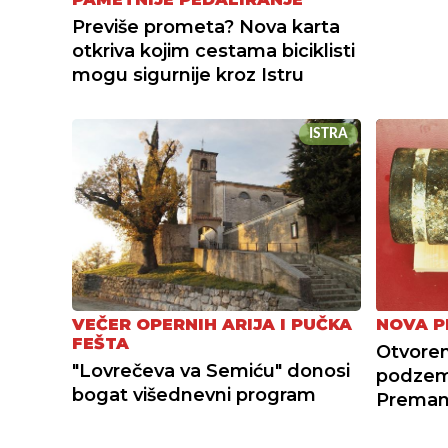
Previše prometa? Nova karta
otkriva kojim cestama biciklisti
mogu sigurnije kroz Istru
ISTRA
VEČER OPERNIH ARIJA I PUČKA
NOVA P
FEŠTA
Otvoren
"Lovrečeva va Semiću" donosi
podzemn
bogat višednevni program
Preman