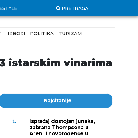
FESTYLE
PRETRAGA
I
IZBORI
POLITIKA
TURIZAM
3 istarskim vinarima
Najčitanije
Ispraćaj dostojan junaka,
1.
zabrana Thompsona u
Areni i novorođenče u