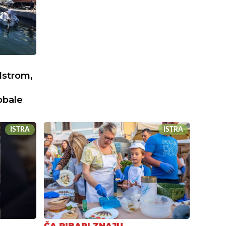
Istrom,
obale
ISTRA
ISTRA
ČA RIBARI ZNAJU