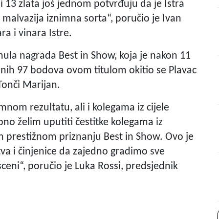
i 13 zlata još jednom potvrđuju da je Istra
 malvazija iznimna sorta“, poručio je Ivan
a i vinara Istre.
nula nagrada Best in Show, koja je nakon 11
enih 97 bodova ovom titulom okitio se Plavac
Tonči Marijan.
nom rezultatu, ali i kolegama iz cijele
no želim uputiti čestitke kolegama iz
m prestižnom priznanju Best in Show. Ovo je
va i činjenice da zajedno gradimo sve
sceni“, poručio je Luka Rossi, predsjednik