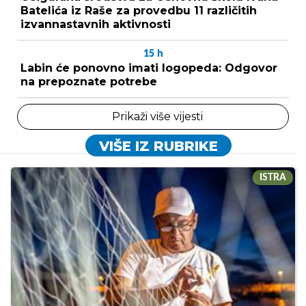
Batelića iz Raše za provedbu 11 različitih
izvannastavnih aktivnosti
15
h
Labin će ponovno imati logopeda: Odgovor
na prepoznate potrebe
Prikaži više vijesti
VIŠE IZ RUBRIKE
ISTRA