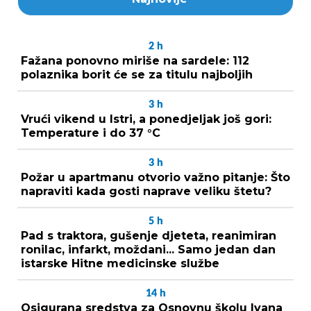
2
h
Fažana ponovno miriše na sardele: 112
polaznika borit će se za titulu najboljih
3
h
Vrući vikend u Istri, a ponedjeljak još gori:
Temperature i do 37 °C
3
h
Požar u apartmanu otvorio važno pitanje: Što
napraviti kada gosti naprave veliku štetu?
5
h
Pad s traktora, gušenje djeteta, reanimiran
ronilac, infarkt, moždani... Samo jedan dan
istarske Hitne medicinske službe
14
h
Osigurana sredstva za Osnovnu školu Ivana