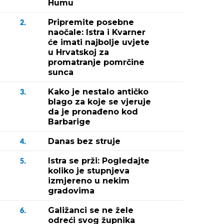
Humu
Pripremite posebne
2.
naočale: Istra i Kvarner
će imati najbolje uvjete
u Hrvatskoj za
promatranje pomrčine
sunca
Kako je nestalo antičko
3.
blago za koje se vjeruje
da je pronađeno kod
Barbarige
Danas bez struje
4.
Istra se prži: Pogledajte
5.
koliko je stupnjeva
izmjereno u nekim
gradovima
Galižanci se ne žele
6.
odreći svog župnika