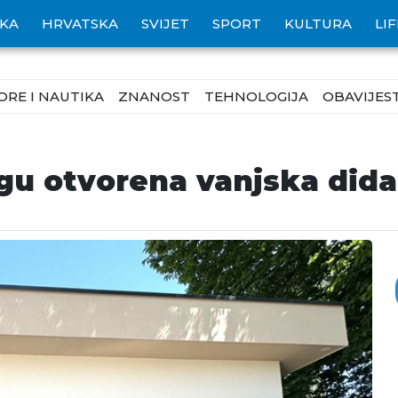
IKA
HRVATSKA
SVIJET
SPORT
KULTURA
LI
ORE I NAUTIKA
ZNANOST
TEHNOLOGIJA
OBAVIJEST
gu otvorena vanjska dida