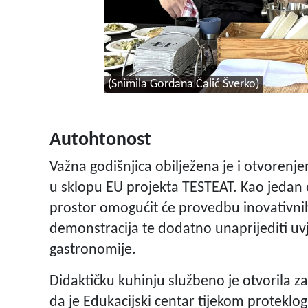
(Snimila Gordana Čalić Šverko)
Autohtonost
Važna godišnjica obilježena je i otvorenje
u sklopu EU projekta TESTEAT. Kao jedan o
prostor omogućit će provedbu inovativnih 
demonstracija te dodatno unaprijediti uvje
gastronomije.
Didaktičku kuhinju službeno je otvorila z
da je Edukacijski centar tijekom proteklog 