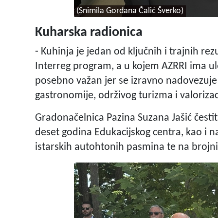
(Snimila Gordana Čalić Šverko)
Kuharska radionica
- Kuhinja je jedan od ključnih i trajnih rez
Interreg program, a u kojem AZRRI ima ul
posebno važan jer se izravno nadovezuje
gastronomije, održivog turizma i valorizac
Gradonačelnica Pazina Suzana Jašić čestit
deset godina Edukacijskog centra, kao i 
istarskih autohtonih pasmina te na brojn