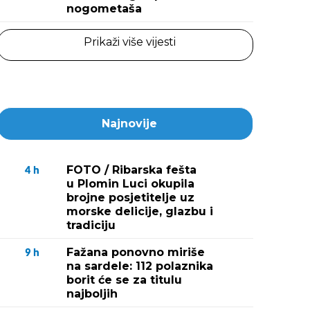
nogometaša
Prikaži više vijesti
Najnovije
FOTO / Ribarska fešta
4
h
u Plomin Luci okupila
brojne posjetitelje uz
morske delicije, glazbu i
tradiciju
Fažana ponovno miriše
9
h
na sardele: 112 polaznika
borit će se za titulu
najboljih