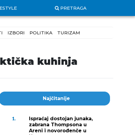
FESTYLE
PRETRAGA
I
IZBORI
POLITIKA
TURIZAM
ktička kuhinja
Najčitanije
Ispraćaj dostojan junaka,
1.
zabrana Thompsona u
Areni i novorođenče u