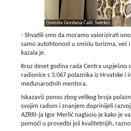
(Snimila Gordana Čalić Šverko)
- Shvatili smo da moramo valorizirati ono
samo autohtonost u smislu turizma, već i a
kazala je.
Kroz deset godina rada Centra uspješno 
radionice s 3.067 polaznika iz Hrvatske i 
međunarodnih mentora.
Iskazavši ponos zbog velikog broja polazni
svojim radom i znanjem doprinijeli razvoj
AZRRI-ja Igor Merlić naglasio je kako je va
pomoći u provedbi još kvalitetnijih, raznov