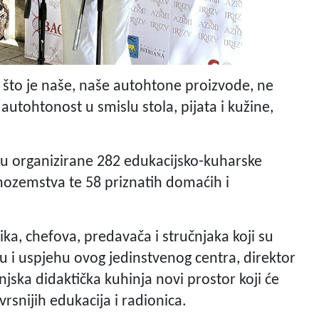
 što je naše, naše autohtone proizvode, ne
utohtonost u smislu stola, pijata i kužine,
su organizirane 282 edukacijsko-kuharske
inozemstva te 58 priznatih domaćih i
ka, chefova, predavača i stručnjaka koji su
u i uspjehu ovog jedinstvenog centra, direktor
njska didaktička kuhinja novi prostor koji će
rsnijih edukacija i radionica.