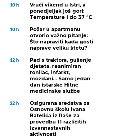
Vrući vikend u Istri, a
10
h
ponedjeljak još gori:
Temperature i do 37 °C
Požar u apartmanu
10
h
otvorio važno pitanje:
Što napraviti kada gosti
naprave veliku štetu?
Pad s traktora, gušenje
12
h
djeteta, reanimiran
ronilac, infarkt,
moždani... Samo jedan
dan istarske Hitne
medicinske službe
Osigurana sredstva za
22
h
Osnovnu školu Ivana
Batelića iz Raše za
provedbu 11 različitih
izvannastavnih
aktivnosti