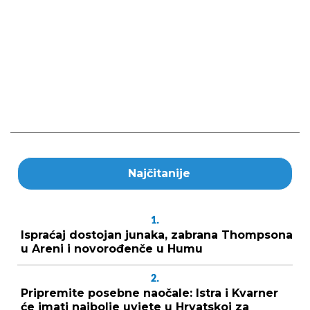
Najčitanije
1.
Ispraćaj dostojan junaka, zabrana Thompsona
u Areni i novorođenče u Humu
2.
Pripremite posebne naočale: Istra i Kvarner
će imati najbolje uvjete u Hrvatskoj za