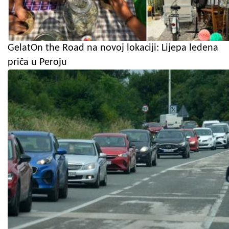
GelatOn the Road na novoj lokaciji: Lijepa ledena
priča u Peroju