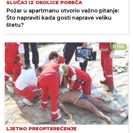
SLUČAJ IZ OKOLICE POREČA
Požar u apartmanu otvorio važno pitanje:
Što napraviti kada gosti naprave veliku
štetu?
ISTRA
LJETNO PREOPTEREĆENJE