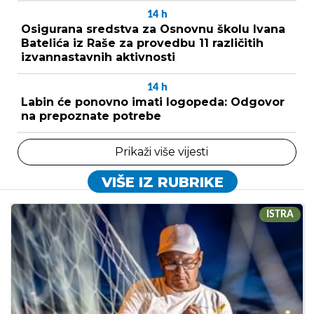
14
h
Osigurana sredstva za Osnovnu školu Ivana
Batelića iz Raše za provedbu 11 različitih
izvannastavnih aktivnosti
14
h
Labin će ponovno imati logopeda: Odgovor
na prepoznate potrebe
Prikaži više vijesti
VIŠE IZ RUBRIKE
ISTRA