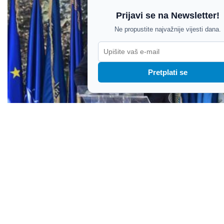
Prijavi se na Newsletter!
Ne propustite najvažnije vijesti dana.
Pretplati se
Milanović o Srbiji, obrani i NATO-u: "Ne trebamo
reagirati na svaku verbalnu besmislicu"