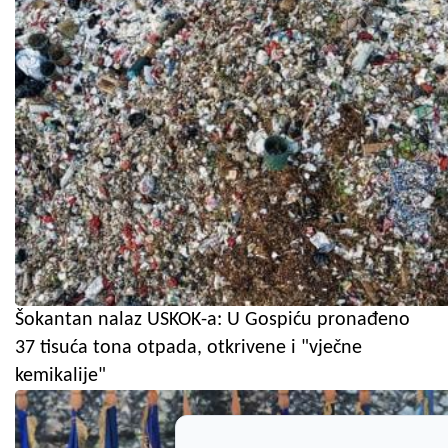
Šokantan nalaz USKOK-a: U Gospiću pronađeno
37 tisuća tona otpada, otkrivene i "vječne
kemikalije"