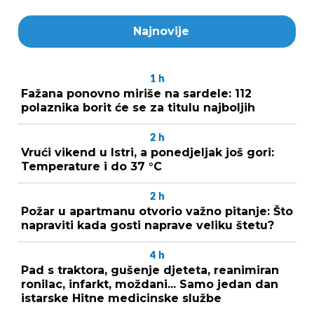
Najnovije
1
h
Fažana ponovno miriše na sardele: 112
polaznika borit će se za titulu najboljih
2
h
Vrući vikend u Istri, a ponedjeljak još gori:
Temperature i do 37 °C
2
h
Požar u apartmanu otvorio važno pitanje: Što
napraviti kada gosti naprave veliku štetu?
4
h
Pad s traktora, gušenje djeteta, reanimiran
ronilac, infarkt, moždani... Samo jedan dan
istarske Hitne medicinske službe