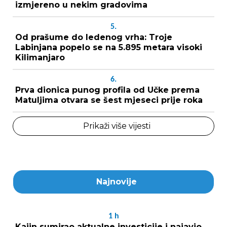
izmjereno u nekim gradovima
5.
Od prašume do ledenog vrha: Troje
Labinjana popelo se na 5.895 metara visoki
Kilimanjaro
6.
Prva dionica punog profila od Učke prema
Matuljima otvara se šest mjeseci prije roka
Prikaži više vijesti
Najnovije
1
h
Kajin sumirao aktualne investicije i najavio