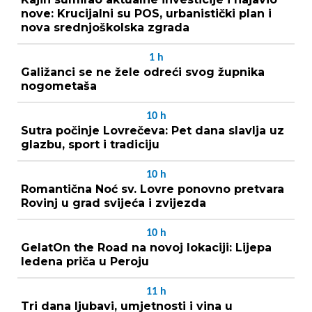
nove: Krucijalni su POS, urbanistički plan i
nova srednjoškolska zgrada
1
h
Galižanci se ne žele odreći svog župnika
nogometaša
10
h
Sutra počinje Lovrečeva: Pet dana slavlja uz
glazbu, sport i tradiciju
10
h
Romantična Noć sv. Lovre ponovno pretvara
Rovinj u grad svijeća i zvijezda
10
h
GelatOn the Road na novoj lokaciji: Lijepa
ledena priča u Peroju
11
h
Tri dana ljubavi, umjetnosti i vina u