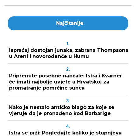
Najčitanije
1.
Ispraćaj dostojan junaka, zabrana Thompsona
u Areni i novorođenče u Humu
2.
Pripremite posebne naočale: Istra i Kvarner
će imati najbolje uvjete u Hrvatskoj za
promatranje pomrčine sunca
3.
Kako je nestalo antičko blago za koje se
vjeruje da je pronađeno kod Barbarige
4.
Istra se prži: Pogledajte koliko je stupnjeva