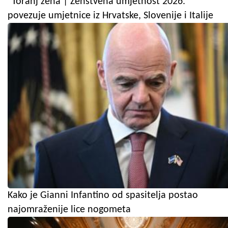
"Toranj žena | Ženstvena umjetnost 2026."
povezuje umjetnice iz Hrvatske, Slovenije i Italije
Kako je Gianni Infantino od spasitelja postao
najomraženije lice nogometa