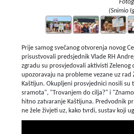
Fotog
(Snimio I
Prije samog svečanog otvorenja novog Cen
prisustvovali predsjednik Vlade RH Andrej 
zgradu su prosvjedovali aktivisti Zelenog
upozoravaju na probleme vezane uz rad 
Kaštijun. Okupljeni prosvjednici nosili s
sramota", "Trovanjem do cilja?" i "Znamo sv
hitno zatvaranje Kaštijuna. Predvodnik pro
ne žele živjeti uz, kako tvrdi, sustav koji u