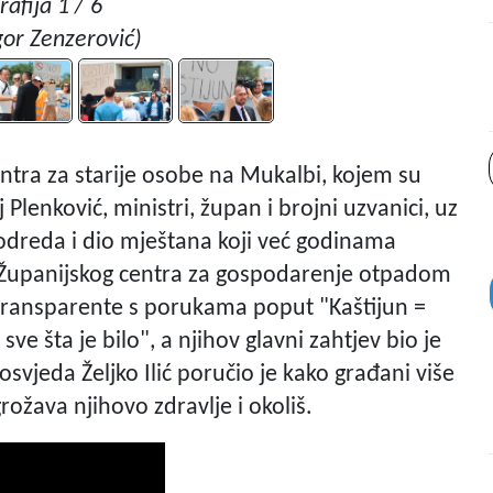
rafija 1 / 6
gor Zenzerović)
tra za starije osobe na Mukalbi, kojem su
Plenković, ministri, župan i brojni uzvanici, uz
 odreda i dio mještana koji već godinama
Županijskog centra za gospodarenje otpadom
u transparente s porukama poput "Kaštijun =
e šta je bilo", a njihov glavni zahtjev bio je
svjeda Željko Ilić poručio je kako građani više
grožava njihovo zdravlje i okoliš.