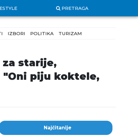
FESTYLE
PRETRAGA
I
IZBORI
POLITIKA
TURIZAM
za starije,
 "Oni piju koktele,
Najčitanije