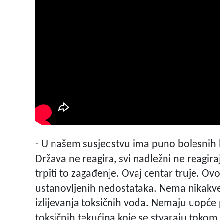
- U našem susjedstvu ima puno bolesnih l
Država ne reagira, svi nadležni ne reagira
trpiti to zagađenje. Ovaj centar truje. O
ustanovljenih nedostataka. Nema nikakve 
izlijevanja toksičnih voda. Nemaju uopće
toksičnih tekućina koje se stvaraju tokom k