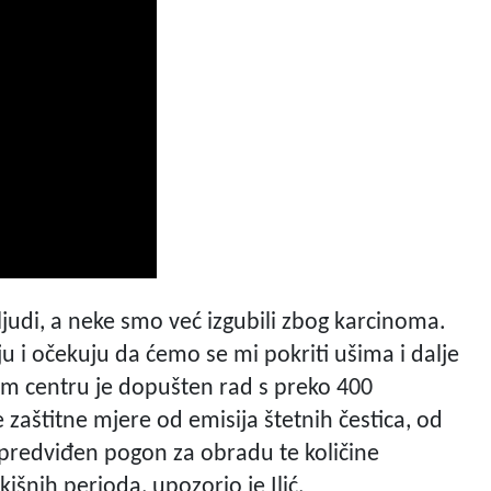
judi, a neke smo već izgubili zbog karcinoma.
ju i očekuju da ćemo se mi pokriti ušima i dalje
vom centru je dopušten rad s preko 400
zaštitne mjere od emisija štetnih čestica, od
 predviđen pogon za obradu te količine
išnih perioda, upozorio je Ilić.