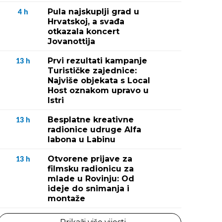
Pula najskuplji grad u
4
h
Hrvatskoj, a svađa
otkazala koncert
Jovanottija
Prvi rezultati kampanje
13
h
Turističke zajednice:
Najviše objekata s Local
Host oznakom upravo u
Istri
Besplatne kreativne
13
h
radionice udruge Alfa
labona u Labinu
Otvorene prijave za
13
h
filmsku radionicu za
mlade u Rovinju: Od
ideje do snimanja i
montaže