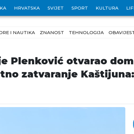
IKA
HRVATSKA
SVIJET
SPORT
KULTURA
LI
ORE I NAUTIKA
ZNANOST
TEHNOLOGIJA
OBAVIJEST
e Plenković otvarao dom 
hitno zatvaranje Kaštijuna: