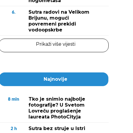
nogometaša
Fotografija 2 / 
(Snimio Igor Zenzer
Sutra radovi na Velikom
6.
Brijunu, mogući
povremeni prekidi
vodoopskrbe
Prikaži više vijesti
Najnovije
Tko je snimio najbolje
8
min
fotografije? U Svetom
Lovreču proglašenje
laureata PhotoCityja
Sutra bez struje u Istri
2
h