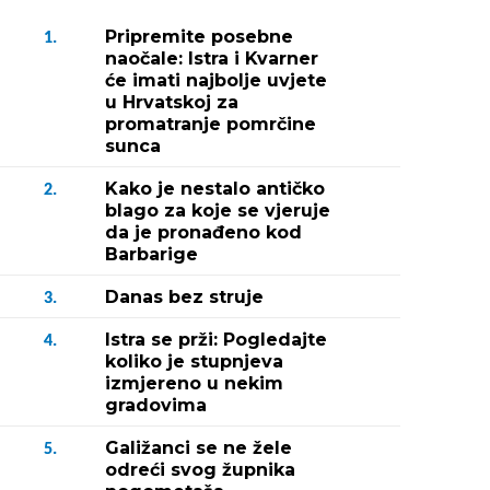
Pripremite posebne
1.
naočale: Istra i Kvarner
će imati najbolje uvjete
u Hrvatskoj za
promatranje pomrčine
sunca
Kako je nestalo antičko
2.
blago za koje se vjeruje
da je pronađeno kod
Barbarige
Danas bez struje
3.
Istra se prži: Pogledajte
4.
koliko je stupnjeva
izmjereno u nekim
gradovima
Galižanci se ne žele
5.
odreći svog župnika