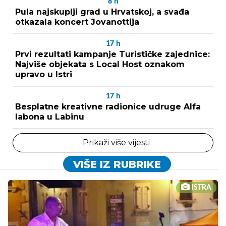
8
h
Pula najskuplji grad u Hrvatskoj, a svađa
otkazala koncert Jovanottija
17
h
Prvi rezultati kampanje Turističke zajednice:
Najviše objekata s Local Host oznakom
upravo u Istri
17
h
Besplatne kreativne radionice udruge Alfa
labona u Labinu
Prikaži više vijesti
VIŠE IZ RUBRIKE
ISTRA