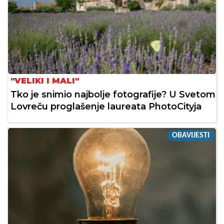
"VELIKI I MALI"
Tko je snimio najbolje fotografije? U Svetom
Lovreču proglašenje laureata PhotoCityja
OBAVIJESTI