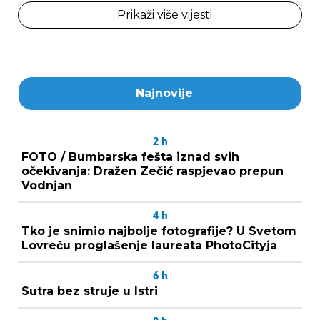
Prikaži više vijesti
Najnovije
2
h
FOTO / Bumbarska fešta iznad svih
očekivanja: Dražen Zečić raspjevao prepun
Vodnjan
4
h
Tko je snimio najbolje fotografije? U Svetom
Lovreču proglašenje laureata PhotoCityja
6
h
Sutra bez struje u Istri