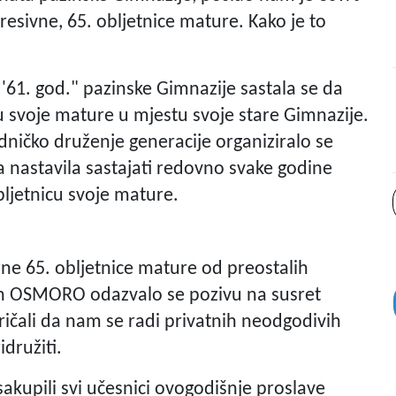
sivne, 65. obljetnice mature. Kako je to
 '61. god." pazinske Gimnazije sastala se da
cu svoje mature u mjestu svoje stare Gimnazije.
dničko druženje generacije organiziralo se
a nastavila sastajati redovno svake godine
bljetnicu svoje mature.
ne 65. obljetnice mature od preostalih
h OSMORO odazvalo se pozivu na susret
spričali da nam se radi privatnih neodgodivih
idružiti.
sakupili svi učesnici ovogodišnje proslave