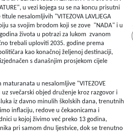
E", u vezi kojega su se na koncu prisutni
 titule nesalomljivih "VITEZOVA LAVLJEGA
spiju sa svojim brodom koji se zove "NADA" i u
 godina života u potrazi za lukom zvanom
no trebali uploviti 2035. godine prema
litičara kao konačnoj željenoj destinaciji,
 izjednačen s današnjim prosjekom cijele
ih maturanata u nesalomljive "VITEZOVE
u uz svečarski objed druženje kroz razgovor i
luka iz davno minulih školskih dana, trenutnih
imo inflaciju, redove u čekaonicama i
nici u kojoj živimo već preko 13 godina,
nika pri samom dnu ljestvice, dok se trenutno