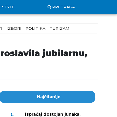
FESTYLE
PRETRAGA
I
IZBORI
POLITIKA
TURIZAM
oslavila jubilarnu,
Najčitanije
Ispraćaj dostojan junaka,
1.