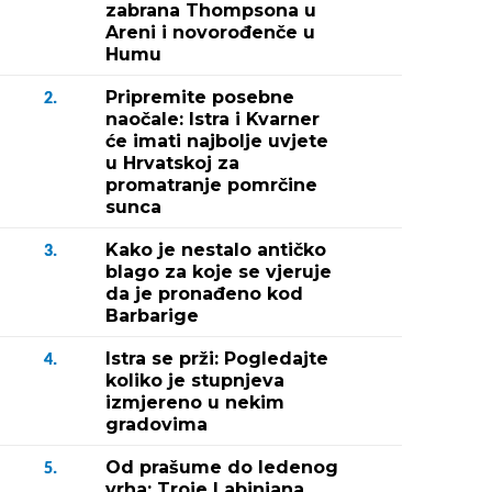
zabrana Thompsona u
Areni i novorođenče u
Humu
Pripremite posebne
2.
naočale: Istra i Kvarner
će imati najbolje uvjete
u Hrvatskoj za
promatranje pomrčine
sunca
Kako je nestalo antičko
3.
blago za koje se vjeruje
da je pronađeno kod
Barbarige
Istra se prži: Pogledajte
4.
koliko je stupnjeva
izmjereno u nekim
gradovima
Od prašume do ledenog
5.
vrha: Troje Labinjana