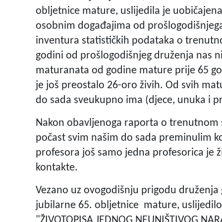
obljetnice mature, uslijedila je uobičajena
osobnim događajima od prošlogodišnjega 
inventura statističkih podataka o trenut
godini od prošlogodišnjeg druženja nas ni
maturanata od godine mature prije 65 go
je još preostalo 26-oro živih. Od svih m
do sada sveukupno ima (djece, unuka i p
Nakon obavljenoga raporta o trenutnom s
počast svim našim do sada preminulim ko
profesora još samo jedna profesorica je 
kontakte.
Vezano uz ovogodišnju prigodu druženja 
jubilarne 65. obljetnice mature, uslijedilo
"ŽIVOTOPISA JEDNOG NEUNIŠTIVOG NAR