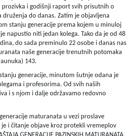
 prozivka i godišnji raport svih prisutnih o
druženja do danas. Zatim je objavljena
nom stanju generacije prema kojem u minuloj
je napustio niti jedan kolega. Tako da je od 48
dina, do sada preminulo 22 osobe i danas nas
aturanata naše generacije trenutnih potomaka
raunuka) 143.
tanju generacije, minutom šutnje odana je
legama i profesorima. Od svih naših
živa i s njom i dalje održavamo redovno
generacije maturanata u vezi proslave
 je i čitanje objave kroz protekli vremeplov
AŠTAJA GENERACIJE PAZINSKIH MATURANATA