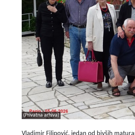
(Privatna arhiva)
Vladimir Filipović, jedan od bivših matur