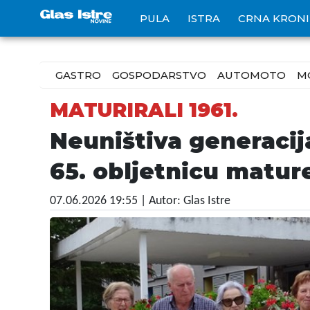
PULA
ISTRA
CRNA KRON
GASTRO
GOSPODARSTVO
AUTOMOTO
M
MATURIRALI 1961.
Neuništiva generacij
65. obljetnicu matur
07.06.2026 19:55
| Autor: Glas Istre