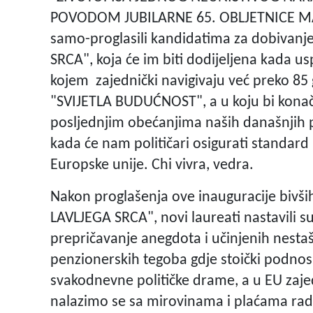
POVODOM JUBILARNE 65. OBLJETNICE MATUR
samo-proglasili kandidatima za dobivanje
SRCA", koja će im biti dodijeljena kada u
kojem zajednički navigivaju već preko 85
"SVIJETLA BUDUĆNOST", a u koju bi konač
posljednjim obećanjima naših današnjih po
kada će nam političari osigurati standard
Europske unije. Chi vivra, vedra.
Nakon proglašenja ove inauguracije bivš
LAVLJEGA SRCA", novi laureati nastavili s
prepričavanje anegdota i učinjenih nestaš
penzionerskih tegoba gdje stoički podnos
svakodnevne političke drame, a u EU zajed
nalazimo se sa mirovinama i plaćama rad