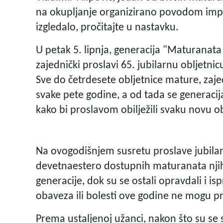
na okupljanje organizirano povodom impre
izgledalo, pročitajte u nastavku.
U petak 5. lipnja, generacija "Maturanata
zajednički proslavi 65. jubilarnu obljetni
Sve do četrdesete obljetnice mature, zaje
svake pete godine, a od tada se generacij
kako bi proslavom obilježili svaku novu o
Na ovogodišnjem susretu proslave jubilar
devetnaestero dostupnih maturanata nji
generacije, dok su se ostali opravdali i i
obaveza ili bolesti ove godine ne mogu pr
Prema ustaljenoj užanci, nakon što su se 