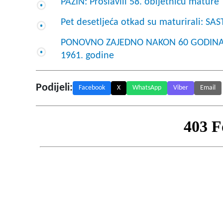
PAZIN: Proslavili 58. obljetnicu mature
Pet desetljeća otkad su maturirali: SA
PONOVNO ZAJEDNO NAKON 60 GODINA: Sa
1961. godine
Podijeli:
Facebook
X
WhatsApp
Viber
Email