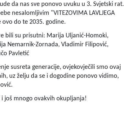
trude da nas sve ponovo uvuku u 3. Svjetski rat.
la sebe nesalomljivim "VITEZOVIMA LAVLJEGA
ve ovo do te 2035. godine.
 bili su prisutni: Marija Uljanić-Homoki,
ija Nemarnik-Zornada, Vladimir Filipović,
učo Pavletić
je susreta generacije, ovjekovječili smo ovaj
ih, uz želju da se i dogodine ponovo vidimo,
ović.
 i još mnogo ovakvih okupljanja!