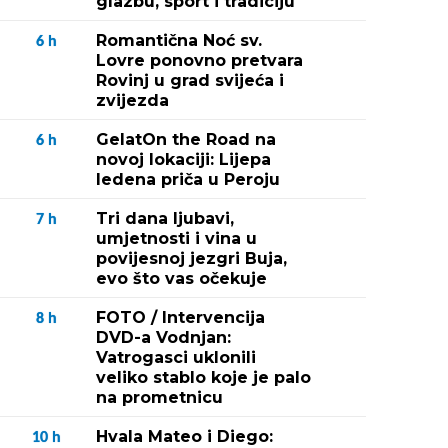
glazbu, sport i tradiciju
Romantična Noć sv.
6
h
Lovre ponovno pretvara
Rovinj u grad svijeća i
zvijezda
GelatOn the Road na
6
h
novoj lokaciji: Lijepa
ledena priča u Peroju
Tri dana ljubavi,
7
h
umjetnosti i vina u
povijesnoj jezgri Buja,
evo što vas očekuje
FOTO / Intervencija
8
h
DVD-a Vodnjan:
Vatrogasci uklonili
veliko stablo koje je palo
na prometnicu
Hvala Mateo i Diego:
10
h