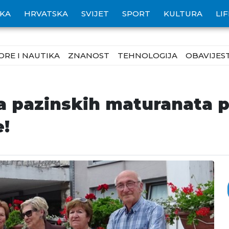
IKA
HRVATSKA
SVIJET
SPORT
KULTURA
LI
ORE I NAUTIKA
ZNANOST
TEHNOLOGIJA
OBAVIJEST
a pazinskih maturanata pr
e!