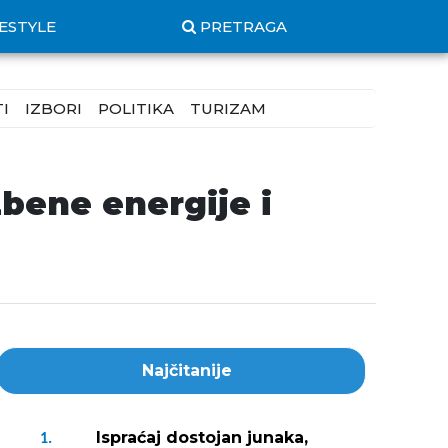
FESTYLE
PRETRAGA
I
IZBORI
POLITIKA
TURIZAM
bene energije i
Najčitanije
Ispraćaj dostojan junaka,
1.