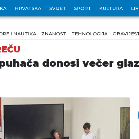
IKA
HRVATSKA
SVIJET
SPORT
KULTURA
LI
ORE I NAUTIKA
ZNANOST
TEHNOLOGIJA
OBAVIJEST
REČU
puhača donosi večer glaz