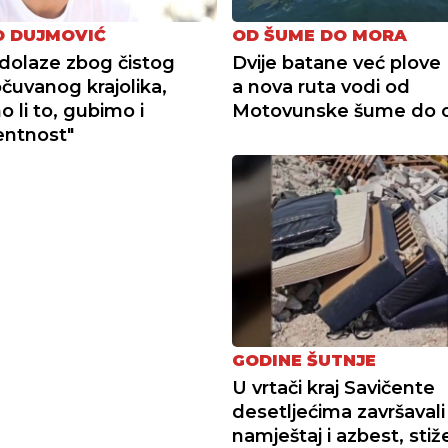
 DUJMOVIĆ
OD ŠUME DO MORA
i dolaze zbog čistog
Dvije batane već plove 
očuvanog krajolika,
a nova ruta vodi od
 li to, gubimo i
Motovunske šume do 
entnost"
GODINE ŠUTNJE
U vrtači kraj Savičente
desetljećima završavali
namještaj i azbest, stiž