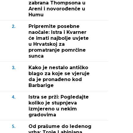
zabrana Thompsona u
Areni i novorođenče u
Humu
Pripremite posebne
2.
naočale: Istra i Kvarner
će imati najbolje uvjete
u Hrvatskoj za
promatranje pomrčine
sunca
Kako je nestalo antičko
3.
blago za koje se vjeruje
da je pronađeno kod
Barbarige
Istra se prži: Pogledajte
4.
koliko je stupnjeva
izmjereno u nekim
gradovima
Od prašume do ledenog
5.
vrha: Troje Labinjana