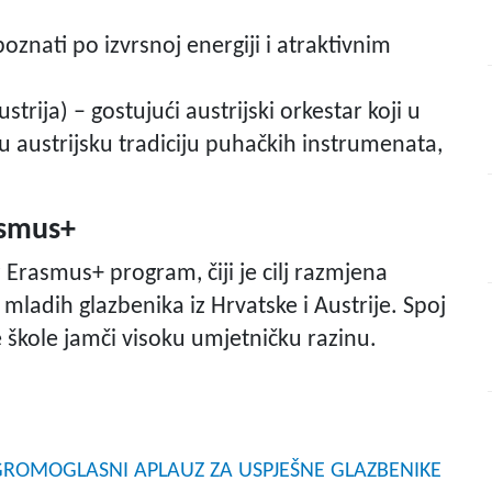
oznati po izvrsnoj energiji i atraktivnim
rija) – gostujući austrijski orkestar koji u
 austrijsku tradiciju puhačkih instrumenata,
asmus+
Erasmus+ program, čiji je cilj razmjena
mladih glazbenika iz Hrvatske i Austrije. Spoj
ske škole jamči visoku umjetničku razinu.
j: GROMOGLASNI APLAUZ ZA USPJEŠNE GLAZBENIKE