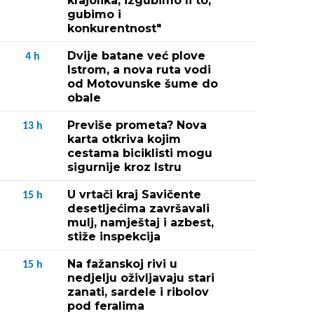
krajolika, izgubimo li to,
gubimo i
konkurentnost"
Dvije batane već plove
4
h
Istrom, a nova ruta vodi
od Motovunske šume do
obale
Previše prometa? Nova
13
h
karta otkriva kojim
cestama biciklisti mogu
sigurnije kroz Istru
U vrtači kraj Savičente
15
h
desetljećima završavali
mulj, namještaj i azbest,
stiže inspekcija
Na fažanskoj rivi u
15
h
nedjelju oživljavaju stari
zanati, sardele i ribolov
pod feralima