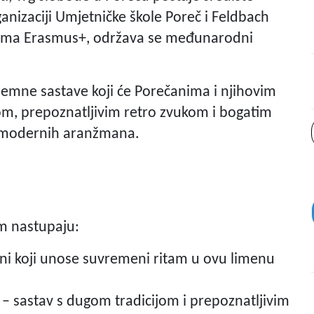
anizaciji Umjetničke škole Poreč i Feldbach
grama Erasmus+, održava se međunarodni
emne sastave koji će Porečanima i njihovim
jom, prepoznatljivim retro zvukom i bogatim
o modernih aranžmana.
m nastupaju:
i koji unose suvremeni ritam u ovu limenu
 – sastav s dugom tradicijom i prepoznatljivim