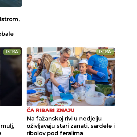
Istrom,
obale
ISTRA
ISTRA
ČA RIBARI ZNAJU
Na fažanskoj rivi u nedjelju
 mulj,
oživljavaju stari zanati, sardele i
e
ribolov pod feralima