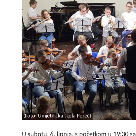
(Foto: Umjetnička škola Poreč)
U subotu, 6. lipnja, s početkom u 19:30 sa