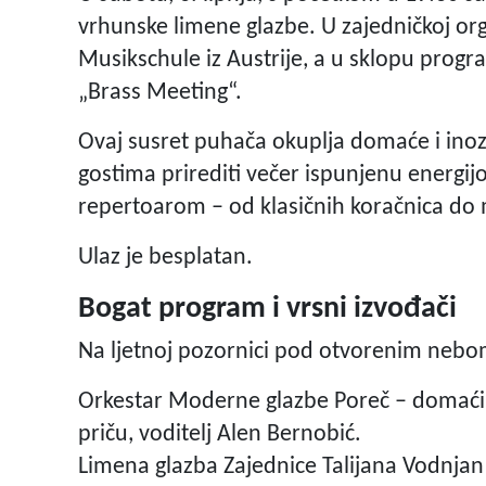
vrhunske limene glazbe. U zajedničkoj org
Musikschule iz Austrije, a u sklopu pro
„Brass Meeting“.
Ovaj susret puhača okuplja domaće i inoz
gostima prirediti večer ispunjenu energi
repertoarom – od klasičnih koračnica d
Ulaz je besplatan.
Bogat program i vrsni izvođači
Na ljetnoj pozornici pod otvorenim nebo
Orkestar Moderne glazbe Poreč – domaćin
priču, voditelj Alen Bernobić.
Limena glazba Zajednice Talijana Vodnjan