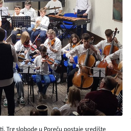
ti, Trg slobode u Poreču postaje središte