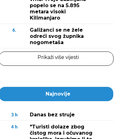
popelo se na 5.895
metara visoki
Kilimanjaro
Galižanci se ne žele
6.
odreći svog župnika
nogometaša
Prikaži više vijesti
Najnovije
Danas bez struje
3
h
"Turisti dolaze zbog
4
h
čistog mora i očuvanog