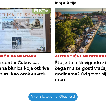
inspekcija
ISTRA
RIČA KAMENJAKA
AUTENTIČNI MEDITERA
 centar Ćukovica,
Što je to u Novigradu 
a bitnica koja otkriva
čega mu se gosti vraća
turu kao otok-utvrdu
godinama? Odgovor ni
more
Više iz kategorije: Obavijesti