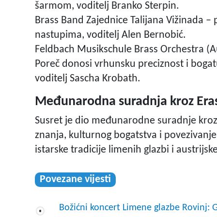
šarmom, voditelj Branko Sterpin.
Brass Band Zajednice Talijana Vižinada – p
nastupima, voditelj Alen Bernobić.
Feldbach Musikschule Brass Orchestra (Aust
Poreč donosi vrhunsku preciznost i bogatu
voditelj Sascha Krobath.
Međunarodna suradnja kroz Er
Susret je dio međunarodne suradnje kroz 
znanja, kulturnog bogatstva i povezivanje 
istarske tradicije limenih glazbi i austrij
Povezane vijesti
Božićni koncert Limene glazbe Rovin