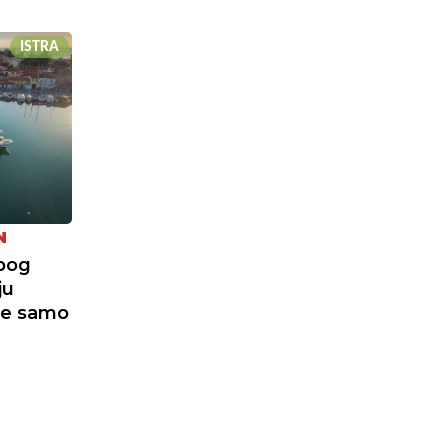
ISTRA
N
zbog
ju
je samo