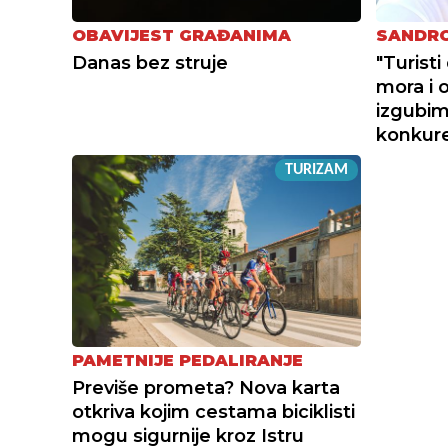
OBAVIJEST GRAĐANIMA
SANDRO
Danas bez struje
"Turist
mora i 
izgubimo
konkur
TURIZAM
PAMETNIJE PEDALIRANJE
Previše prometa? Nova karta
otkriva kojim cestama biciklisti
mogu sigurnije kroz Istru