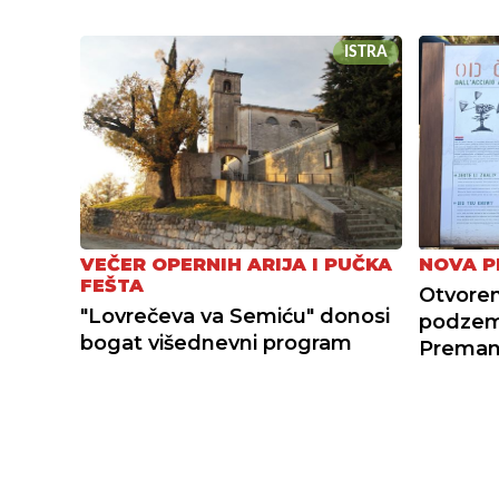
ISTRA
VEČER OPERNIH ARIJA I PUČKA
NOVA P
FEŠTA
Otvoren
"Lovrečeva va Semiću" donosi
podzemn
bogat višednevni program
Preman