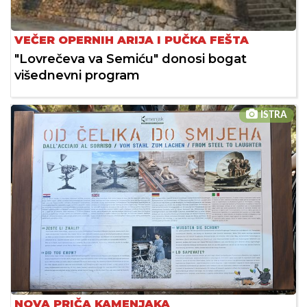
VEČER OPERNIH ARIJA I PUČKA FEŠTA
"Lovrečeva va Semiću" donosi bogat
višednevni program
ISTRA
NOVA PRIČA KAMENJAKA