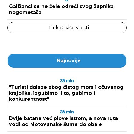
6.
Galižanci se ne žele odreći svog župnika
nogometaša
Prikaži više vijesti
Najnovije
35
min
"Turisti dolaze zbog čistog mora i očuvanog
krajolika, izgubimo li to, gubimo i
konkurentnost"
36
min
Dvije batane već plove Istrom, a nova ruta
vodi od Motovunske šume do obale