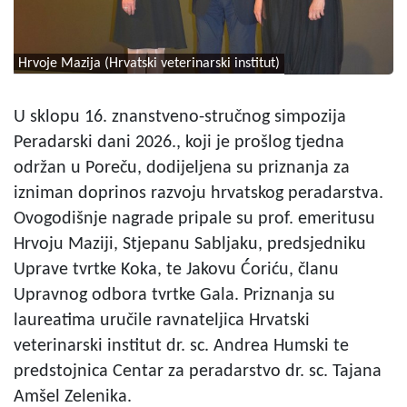
Hrvoje Mazija (Hrvatski veterinarski institut)
U sklopu 16. znanstveno-stručnog simpozija
Peradarski dani 2026., koji je prošlog tjedna
održan u Poreču, dodijeljena su priznanja za
izniman doprinos razvoju hrvatskog peradarstva.
Ovogodišnje nagrade pripale su prof. emeritusu
Hrvoju Maziji, Stjepanu Sabljaku, predsjedniku
Uprave tvrtke Koka, te Jakovu Ćoriću, članu
Upravnog odbora tvrtke Gala. Priznanja su
laureatima uručile ravnateljica Hrvatski
veterinarski institut dr. sc. Andrea Humski te
predstojnica Centar za peradarstvo dr. sc. Tajana
Amšel Zelenika.