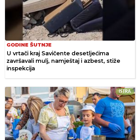
GODINE ŠUTNJE
U vrtači kraj Savičente desetljećima
završavali mulj, namještaj i azbest, stiže
inspekcija
ISTRA