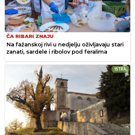
ČA RIBARI ZNAJU
Na fažanskoj rivi u nedjelju oživljavaju stari
zanati, sardele i ribolov pod feralima
ISTRA