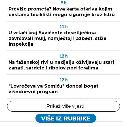
9
h
Previše prometa? Nova karta otkriva kojim
cestama biciklisti mogu sigurnije kroz Istru
11
h
U vrtači kraj Savičente desetljećima
završavali mulj, namještaj i azbest, stiže
inspekcija
12
h
Na fažanskoj rivi u nedjelju oživljavaju stari
zanati, sardele i ribolov pod feralima
12
h
"Lovrečeva va Semiću" donosi bogat
višednevni program
Prikaži više vijesti
VIŠE IZ RUBRIKE