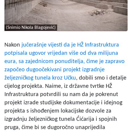
(Snimio Nikola Blagojević)
Nakon
jučerašnje vijesti da je HŽ Infrastruktura
potpisala ugovor vrijedan više od dva milijuna
eura, sa zajednicom ponuditelja, čime je zapravo
započeo dugoočekivani projekt izgradnje
željezničkog tunela kroz Učku
, dobili smo i detalje
cijelog projekta. Naime, iz državne tvrtke HŽ
Infrastruktura potvrdili su nam da je pokrenut
projekt izrade studijske dokumentacije i idejnog
projekta s ishođenjem lokacijske dozvole za
izgradnju željezničkog tunela Ćićarija i spojnih
pruga, čime bi se dugoročno unaprijedila