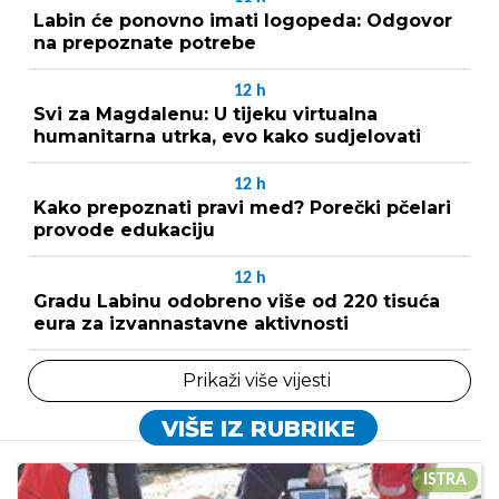
Labin će ponovno imati logopeda: Odgovor
na prepoznate potrebe
12
h
Svi za Magdalenu: U tijeku virtualna
humanitarna utrka, evo kako sudjelovati
12
h
Kako prepoznati pravi med? Porečki pčelari
provode edukaciju
12
h
Gradu Labinu odobreno više od 220 tisuća
eura za izvannastavne aktivnosti
Prikaži više vijesti
VIŠE IZ RUBRIKE
ISTRA