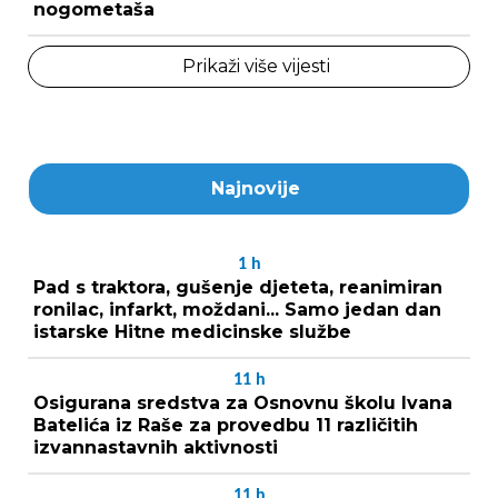
nogometaša
Prikaži više vijesti
Najnovije
1
h
Pad s traktora, gušenje djeteta, reanimiran
ronilac, infarkt, moždani... Samo jedan dan
istarske Hitne medicinske službe
11
h
Osigurana sredstva za Osnovnu školu Ivana
Batelića iz Raše za provedbu 11 različitih
izvannastavnih aktivnosti
11
h