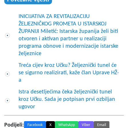
INICIJATIVA ZA REVITALIZACIJU
ŽELJEZNIČKOG PROMETA U ISTARSKOJ
ŽUPANIJI Miletić: Istarska županija želi biti
otvoren i aktivan partner u realizaciji
programa obnove i modernizacije istarske
željeznice
Treća cijev kroz Učku? Željeznički tunel će
se sigurno realizirati, kaže član Uprave HŽ-
a
Istra desetljećima čeka željeznički tunel
kroz Učku. Sada je potpisan prvi ozbiljan
ugovor
Podijeli:
Facebook
X
WhatsApp
Viber
Email