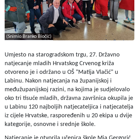
(Snimio Branko Biočić)
Umjesto na starogradskom trgu, 27. Državno
natjecanje mladih Hrvatskog Crvenog križa
otvoreno je i održano u OŠ "Matija Vlačić" u
Labinu. Nakon natjecanja na županijskoj i
međužupanijskoj razini, na kojima je sudjelovalo
oko tri tisuće mladih, državna završnica okupila je
u Labinu 120 najboljih natjecateljica i natjecatelja
iz cijele Hrvatske, raspoređenih u 20 ekipa u dvije
kategorije, osnovne i srednje škole.
Natjecanje je otvorila učenica škole Mia Gergorić,