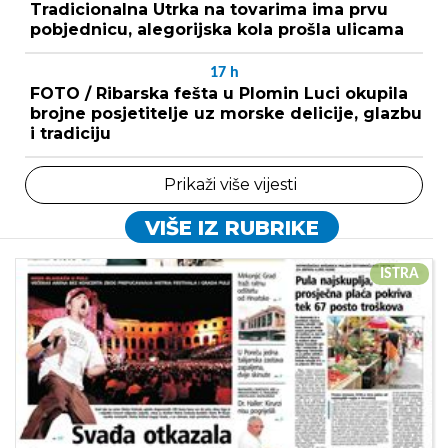
Tradicionalna Utrka na tovarima ima prvu
pobjednicu, alegorijska kola prošla ulicama
17
h
FOTO / Ribarska fešta u Plomin Luci okupila
brojne posjetitelje uz morske delicije, glazbu
i tradiciju
Prikaži više vijesti
VIŠE IZ RUBRIKE
ISTRA