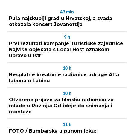
49
min
Pula najskuplji grad u Hrvatskoj, a svađa
otkazala koncert Jovanottija
9
h
Prvi rezultati kampanje Turističke zajednice:
Najviše objekata s Local Host oznakom
upravo u Istri
10
h
Besplatne kreativne radionice udruge Alfa
labona u Labinu
10
h
Otvorene prijave za filmsku radionicu za
mlade u Rovinju: Od ideje do snimanja i
montaže
11
h
FOTO / Bumbarska u punom jeku: