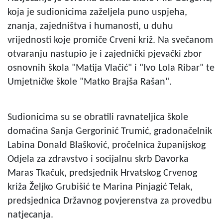
koja je sudionicima zaželjela puno uspjeha,
znanja, zajedništva i humanosti, u duhu
vrijednosti koje promiče Crveni križ. Na svečanom
otvaranju nastupio je i zajednički pjevački zbor
osnovnih škola "Matija Vlačić" i "Ivo Lola Ribar" te
Umjetničke škole "Matko Brajša Rašan".
Sudionicima su se obratili ravnateljica škole
domaćina Sanja Gergorinić Trumić, gradonačelnik
Labina Donald Blašković, pročelnica županijskog
Odjela za zdravstvo i socijalnu skrb Davorka
Maras Tkačuk, predsjednik Hrvatskog Crvenog
križa Željko Grubišić te Marina Pinjagić Telak,
predsjednica Državnog povjerenstva za provedbu
natjecanja.