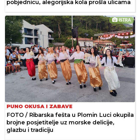
pobjednicu, alegorijska kola prošla ulicama
ISTRA
PUNO OKUSA I ZABAVE
FOTO / Ribarska fešta u Plomin Luci okupila
brojne posjetitelje uz morske delicije,
glazbu i tradiciju