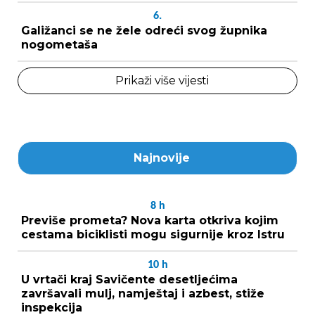
6.
Galižanci se ne žele odreći svog župnika
nogometaša
Prikaži više vijesti
Najnovije
8
h
Previše prometa? Nova karta otkriva kojim
cestama biciklisti mogu sigurnije kroz Istru
10
h
U vrtači kraj Savičente desetljećima
završavali mulj, namještaj i azbest, stiže
inspekcija