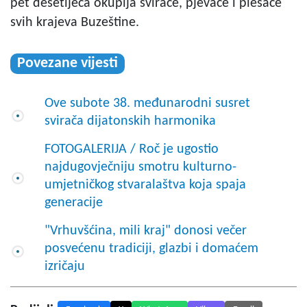
pet desetljeća okuplja svirače, pjevače i plesače
svih krajeva Buzeštine.
Povezane vijesti
Ove subote 38. međunarodni susret
svirača dijatonskih harmonika
FOTOGALERIJA / Roč je ugostio
najdugovječniju smotru kulturno-
umjetničkog stvaralaštva koja spaja
generacije
"Vrhuvšćina, mili kraj" donosi večer
posvećenu tradiciji, glazbi i domaćem
izričaju