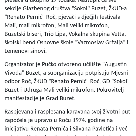
plesača u ukupno 17 točaka. Nastupit će sve
sekcije Glazbenog društva "Sokol" Buzet, ŽKUD-a
"Renato Pernić" Roč, pjevači s dječjih festivala
Mali, mali mikrofon, Mali veliki mikrofon,
Buzetski biseri, Trio Lipa, Vokalna skupina Vetta,
školski bend Osnovne škole "Vazmoslav Gržalja" i
Lemenovi sinovi.
Organizator je Pučko otvoreno učilište "Augustin
Vivoda" Buzet, a suorganizaciju potpisuju Mjesni
odbor Roč, ŽKUD "Renato Pernić" Roč, GD "Sokol"
Buzet i Udruga Mali veliki mikrofon. Pokrovitelj
manifestacije je Grad Buzet.
Raspjevana i rasplesana karavana svoj životni put
započela je upravo u Roču 1974. godine na
inicijativu Renata Pernića i Silvana Pavletića i već