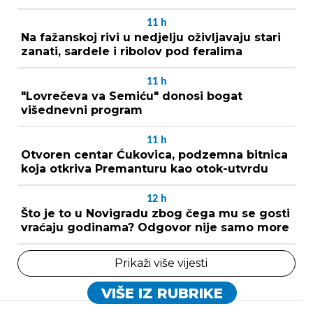
11
h
Na fažanskoj rivi u nedjelju oživljavaju stari
zanati, sardele i ribolov pod feralima
11
h
"Lovrečeva va Semiću" donosi bogat
višednevni program
11
h
Otvoren centar Ćukovica, podzemna bitnica
koja otkriva Premanturu kao otok-utvrdu
12
h
Što je to u Novigradu zbog čega mu se gosti
vraćaju godinama? Odgovor nije samo more
Prikaži više vijesti
VIŠE IZ RUBRIKE