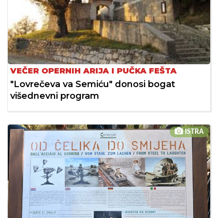
VEČER OPERNIH ARIJA I PUČKA FEŠTA
"Lovrečeva va Semiću" donosi bogat
višednevni program
ISTRA