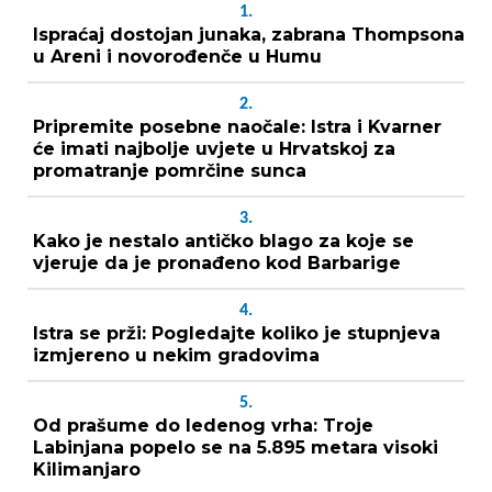
1.
Ispraćaj dostojan junaka, zabrana Thompsona
u Areni i novorođenče u Humu
2.
Pripremite posebne naočale: Istra i Kvarner
će imati najbolje uvjete u Hrvatskoj za
promatranje pomrčine sunca
3.
Kako je nestalo antičko blago za koje se
vjeruje da je pronađeno kod Barbarige
4.
Istra se prži: Pogledajte koliko je stupnjeva
izmjereno u nekim gradovima
5.
Od prašume do ledenog vrha: Troje
Labinjana popelo se na 5.895 metara visoki
Kilimanjaro