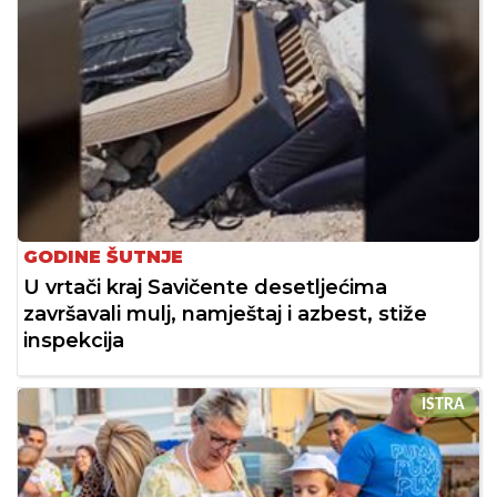
GODINE ŠUTNJE
U vrtači kraj Savičente desetljećima
završavali mulj, namještaj i azbest, stiže
inspekcija
ISTRA