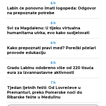
6
h
Labin će ponovno imati logopeda: Odgovor
na prepoznate potrebe
6
h
Svi za Magdalenu: U tijeku virtualna
humanitarna utrka, evo kako sudjelovati
6
h
Kako prepoznati pravi med? Porečki pčelari
provode edukaciju
6
h
Gradu Labinu odobreno više od 220 tisuća
eura za izvannastavne aktivnosti
7
h
Tjedan ljetnih fešti: Od Lovrečeve u
Premanturi, preko Pomerske noći do
Ribarske fešte u Medulinu