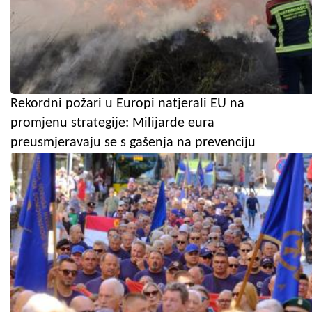
Rekordni požari u Europi natjerali EU na
promjenu strategije: Milijarde eura
preusmjeravaju se s gašenja na prevenciju