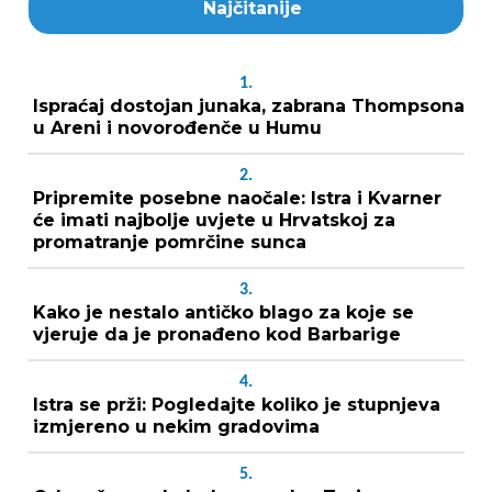
Najčitanije
1.
Ispraćaj dostojan junaka, zabrana Thompsona
u Areni i novorođenče u Humu
2.
Pripremite posebne naočale: Istra i Kvarner
će imati najbolje uvjete u Hrvatskoj za
promatranje pomrčine sunca
3.
Kako je nestalo antičko blago za koje se
vjeruje da je pronađeno kod Barbarige
4.
Istra se prži: Pogledajte koliko je stupnjeva
izmjereno u nekim gradovima
5.