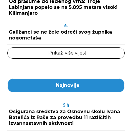
Od prašume do ledenog vrha: Troje
Labinjana popelo se na 5.895 metara visoki
Kilimanjaro
6.
Galižanci se ne žele odreći svog župnika
nogometaša
Prikaži više vijesti
Najnovije
5
h
Osigurana sredstva za Osnovnu školu Ivana
Batelića iz Raše za provedbu 11 različitih
izvannastavnih aktivnosti