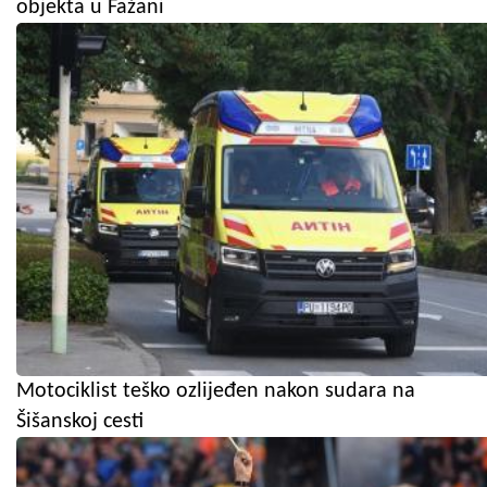
objekta u Fažani
Motociklist teško ozlijeđen nakon sudara na
Šišanskoj cesti