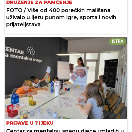
DRUŽENJE ZA PAMĆENJE
FOTO / Više od 400 porečkih mališana
uživalo u ljetu punom igre, sporta i novih
prijateljstava
ISTRA
PRIJAVE U TIJEKU
Centar za mentalnu snagu djece i mladih u