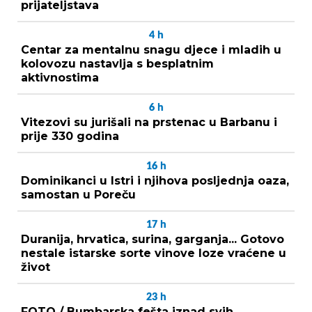
prijateljstava
4
h
Centar za mentalnu snagu djece i mladih u
kolovozu nastavlja s besplatnim
aktivnostima
6
h
Vitezovi su jurišali na prstenac u Barbanu i
prije 330 godina
16
h
Dominikanci u Istri i njihova posljednja oaza,
samostan u Poreču
17
h
Duranija, hrvatica, surina, garganja... Gotovo
nestale istarske sorte vinove loze vraćene u
život
23
h
FOTO / Bumbarska fešta iznad svih