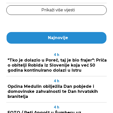
Prikaži više vijesti
Najnovije
4
h
"Tko je dolazio u Poreč, taj je bio frajer": Priča
o obitelji Robida iz Slovenije koja već 50
godina kontinuirano dolazi u Istru
4
h
Općina Medulin obilježila Dan pobjede i
domovinske zahvalnosti te Dan hrvatskih
branitelja
4
h
FOTO / Peti Angošt u Šumberu uz