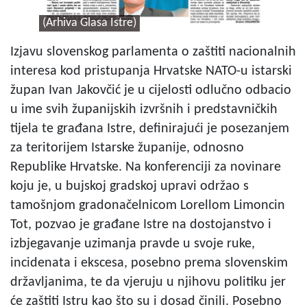
(Arhiva Glasa Istre)
Izjavu slovenskog parlamenta o zaštiti nacionalnih
interesa kod pristupanja Hrvatske NATO-u istarski
župan Ivan Jakovčić je u cijelosti odlučno odbacio
u ime svih županijskih izvršnih i predstavničkih
tijela te građana Istre, definirajući je posezanjem
za teritorijem Istarske županije, odnosno
Republike Hrvatske. Na konferenciji za novinare
koju je, u bujskoj gradskoj upravi održao s
tamošnjom gradonačelnicom Lorellom Limoncin
Tot, pozvao je građane Istre na dostojanstvo i
izbjegavanje uzimanja pravde u svoje ruke,
incidenata i ekscesa, posebno prema slovenskim
državljanima, te da vjeruju u njihovu politiku jer
će zaštiti Istru kao što su i dosad činili. Posebno