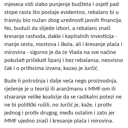
mjeseca vidi slabo punjenje budžeta i osjeti pad
stope rasta što postaje evidentno, rebalans bi u
travnju bio nužan zbog urednosti javnih financija.
No, budući da slijede izbori, a rebalans znači
kresanje rashoda, dakle i kapitalnih investicija -
manje cesta, mostova i škola, ali i kresanje plaća i
mirovina - sigurno je da će Vlada na sve načine
pokušati pričekati lipanj i bez rebalansa, neovisno
čak i o pritiscima izvana, kazao je Jurčić.
Bude li potrošnja i dalje veća nego proizvodnja,
rješenje je u teoriji ili aranžmanu s MMF-om ili
stvaranje velike koalicije da se radikalni potezi ne
ne bi politički rušili, no Jurčić je, kaže, i protiv
jednog i protiv drugog, među ostalim i zato jer
MMF ujedno znači i kresanje plaća i mirovina.