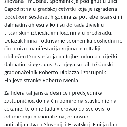
silovana i mučena. Spomenik je podignut u ulici
Capodistria u gradskoj četvrtki koja je izgrađena
početkom šesdesetih godina za potrebe istarskih i
dalmatinskih esula koji su do tada živjeli u
tršćanskim izbjegličkim logorima u predgrađu.
Dolazak Finija i otkrivanje spomenika posljednji je
čin u nizu manifestacija kojima je u Italiji
obilježen Dan sjećanja na fojbe, odnosno riječki,
dalmatinski egzodus. Uz njega su bili tršćanski
gradonačelnik Roberto Dipiazza i zastupnik
Finijeve stranke Roberto Menia.
Za lidera talijanske desnice i predsjednika
zastupničkog doma čin pomirenja stavljen je na
čekanje, te on je tada vjerovao da sve ovisi o
odumiranju nacionalizma, odnosno
antitalijanstva u Sloveniji i Hrvatskoj. Fini ja dan