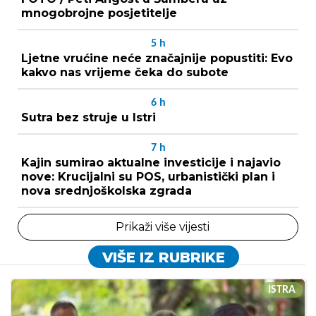
mnogobrojne posjetitelje
5
h
Ljetne vrućine neće značajnije popustiti: Evo
kakvo nas vrijeme čeka do subote
6
h
Sutra bez struje u Istri
7
h
Kajin sumirao aktualne investicije i najavio
nove: Krucijalni su POS, urbanistički plan i
nova srednjoškolska zgrada
Prikaži više vijesti
VIŠE IZ RUBRIKE
ISTRA