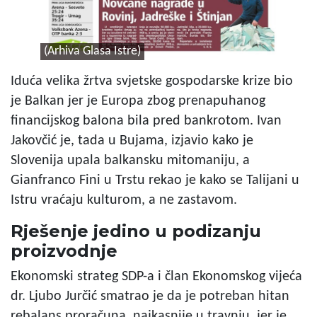
(Arhiva Glasa Istre)
Iduća velika žrtva svjetske gospodarske krize bio
je Balkan jer je Europa zbog prenapuhanog
financijskog balona bila pred bankrotom. Ivan
Jakovčić je, tada u Bujama, izjavio kako je
Slovenija upala balkansku mitomaniju, a
Gianfranco Fini u Trstu rekao je kako se Talijani u
Istru vraćaju kulturom, a ne zastavom.
Rješenje jedino u podizanju
proizvodnje
Ekonomski strateg SDP-a i član Ekonomskog vijeća
dr. Ljubo Jurčić smatrao je da je potreban hitan
rebalans proračuna, najkasnije u travnju, jer je