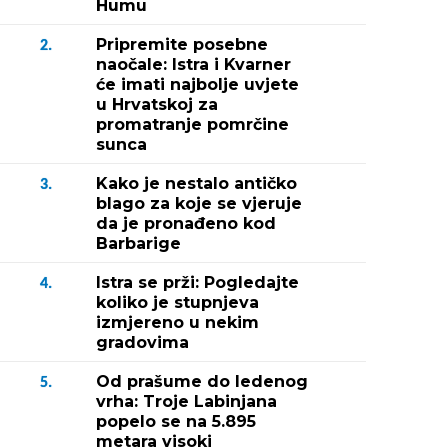
Humu
Pripremite posebne
2.
naočale: Istra i Kvarner
će imati najbolje uvjete
u Hrvatskoj za
promatranje pomrčine
sunca
Kako je nestalo antičko
3.
blago za koje se vjeruje
da je pronađeno kod
Barbarige
Istra se prži: Pogledajte
4.
koliko je stupnjeva
izmjereno u nekim
gradovima
Od prašume do ledenog
5.
vrha: Troje Labinjana
popelo se na 5.895
metara visoki