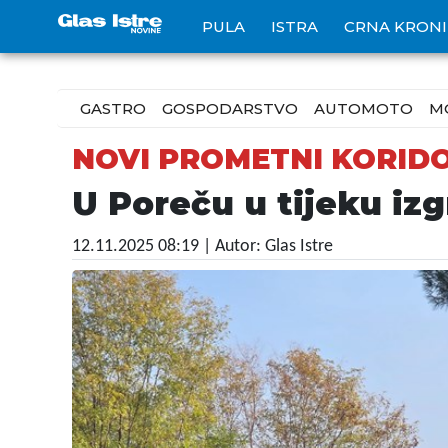
PULA
ISTRA
CRNA KRON
GASTRO
GOSPODARSTVO
AUTOMOTO
M
NOVI PROMETNI KORID
U Poreču u tijeku iz
12.11.2025 08:19
| Autor: Glas Istre