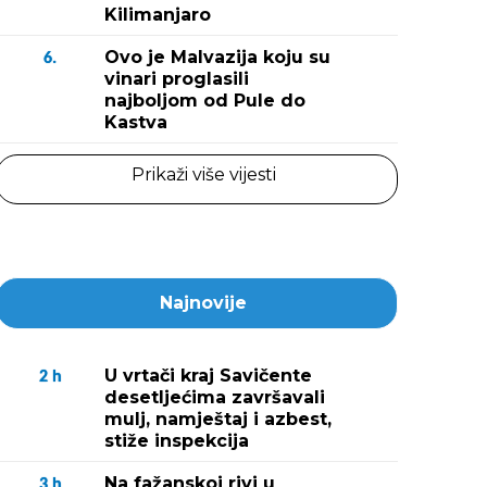
Kilimanjaro
Ovo je Malvazija koju su
6.
vinari proglasili
najboljom od Pule do
Kastva
Prikaži više vijesti
Najnovije
U vrtači kraj Savičente
2
h
desetljećima završavali
mulj, namještaj i azbest,
stiže inspekcija
Na fažanskoj rivi u
3
h