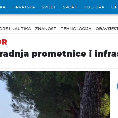
IKA
HRVATSKA
SVIJET
SPORT
KULTURA
LI
ORE I NAUTIKA
ZNANOST
TEHNOLOGIJA
OBAVIJEST
OR
gradnja prometnice i infr