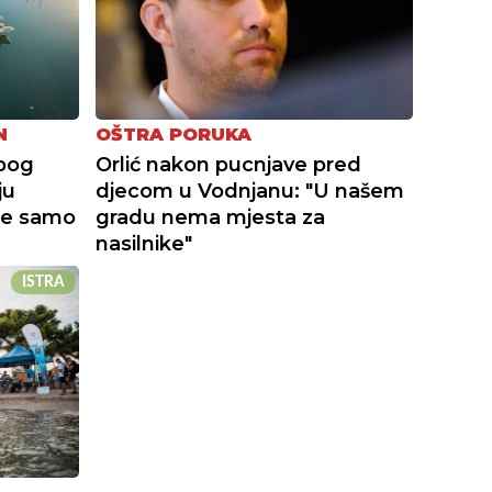
N
OŠTRA PORUKA
zbog
Orlić nakon pucnjave pred
ju
djecom u Vodnjanu: "U našem
je samo
gradu nema mjesta za
nasilnike"
ISTRA