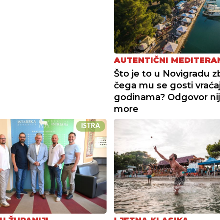
AUTENTIČNI MEDITERA
Što je to u Novigradu 
čega mu se gosti vraća
godinama? Odgovor ni
more
ISTRA