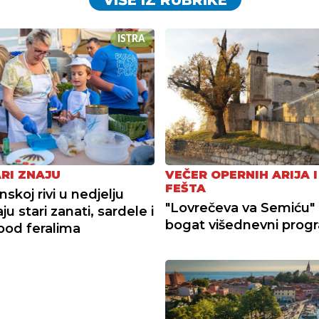
ISTRA
ARI ZNAJU
VEČER OPERNIH ARIJA 
FEŠTA
skoj rivi u nedjelju
"Lovrečeva va Semiću"
aju stari zanati, sardele i
bogat višednevni prog
 pod feralima