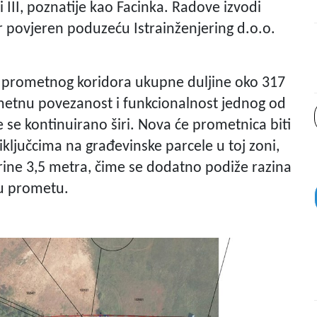
 III, poznatije kao Facinka. Radove izvodi
r povjeren poduzeću Istrainženjering d.o.o.
 prometnog koridora ukupne duljine oko 317
ometnu povezanost i funkcionalnost jednog od
 se kontinuirano širi. Nova će prometnica biti
iključcima na građevinske parcele u toj zoni,
širine 3,5 metra, čime se dodatno podiže razina
 u prometu.