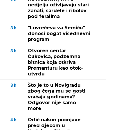
nedjelju oživljavaju stari
zanati, sardele i ribolov
pod feralima
"Lovrečeva va Semiću"
3
h
donosi bogat višednevni
program
Otvoren centar
3
h
Ćukovica, podzemna
bitnica koja otkriva
Premanturu kao otok-
utvrdu
Što je to u Novigradu
3
h
zbog čega mu se gosti
vraćaju godinama?
Odgovor nije samo
more
Orlić nakon pucnjave
4
h
pred djecom u