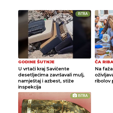
ISTRA
GODINE ŠUTNJE
ČA RIB
U vrtači kraj Savičente
Na fažan
desetljećima završavali mulj,
oživljav
namještaj i azbest, stiže
ribolov
inspekcija
ISTRA