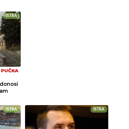
ISTRA
I PUČKA
 donosi
ram
ISTRA
ISTRA