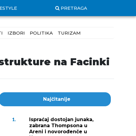
FESTYLE
PRETRAGA
I
IZBORI
POLITIKA
TURIZAM
astrukture na Facinki
Najčitanije
Ispraćaj dostojan junaka,
1.
zabrana Thompsona u
Areni i novorođenče u