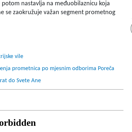
 se potom nastavlja na međuobilaznicu koja
čime se zaokružuje važan segment prometnog
ijske vile
uređenja prometnica po mjesnim odborima Poreča
orat do Svete Ane