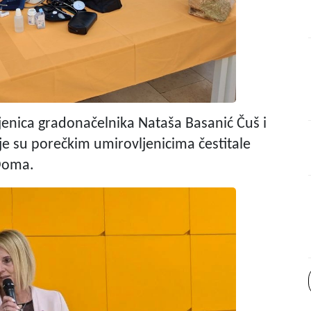
enica gradonačelnika Nataša Basanić Čuš i
je su porečkim umirovljenicima čestitale
 Doma.