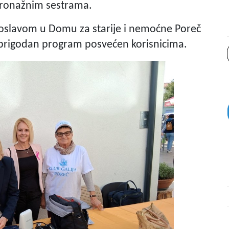
atronažnim sestrama.
roslavom u Domu za starije i nemoćne Poreč
 prigodan program posvećen korisnicima.