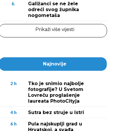
Galižanci se ne žele
6.
odreći svog župnika
nogometaša
Prikaži više vijesti
Najnovije
Tko je snimio najbolje
2
h
fotografije? U Svetom
Lovreču proglašenje
laureata PhotoCityja
Sutra bez struje u Istri
4
h
Pula najskuplji grad u
6
h
Hrvatskoj, a svađa