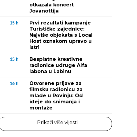
otkazala koncert
Jovanottija
Prvi rezultati kampanje
15
h
Turističke zajednice:
Najviše objekata s Local
Host oznakom upravo u
Istri
Besplatne kreativne
15
h
radionice udruge Alfa
labona u Labinu
Otvorene prijave za
16
h
filmsku radionicu za
mlade u Rovinju: Od
ideje do snimanja i
montaže
Prikaži više vijesti