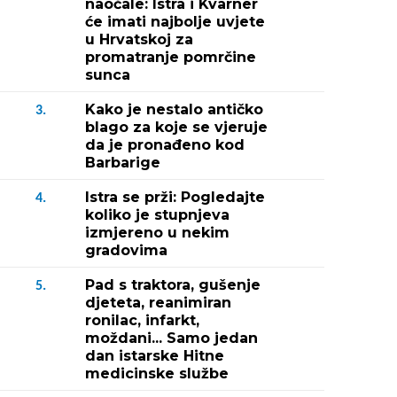
naočale: Istra i Kvarner
će imati najbolje uvjete
u Hrvatskoj za
promatranje pomrčine
sunca
Kako je nestalo antičko
3.
blago za koje se vjeruje
da je pronađeno kod
Barbarige
Istra se prži: Pogledajte
4.
koliko je stupnjeva
izmjereno u nekim
gradovima
Pad s traktora, gušenje
5.
djeteta, reanimiran
ronilac, infarkt,
moždani... Samo jedan
dan istarske Hitne
medicinske službe