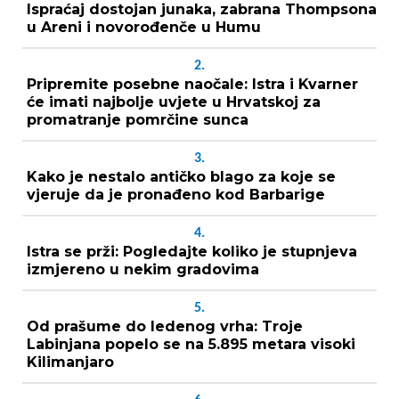
Ispraćaj dostojan junaka, zabrana Thompsona
u Areni i novorođenče u Humu
2.
Pripremite posebne naočale: Istra i Kvarner
će imati najbolje uvjete u Hrvatskoj za
promatranje pomrčine sunca
3.
Kako je nestalo antičko blago za koje se
vjeruje da je pronađeno kod Barbarige
4.
Istra se prži: Pogledajte koliko je stupnjeva
izmjereno u nekim gradovima
5.
Od prašume do ledenog vrha: Troje
Labinjana popelo se na 5.895 metara visoki
Kilimanjaro