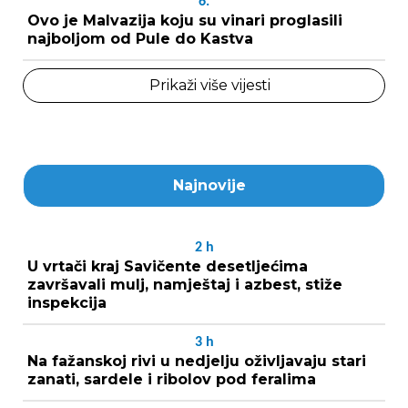
6.
Ovo je Malvazija koju su vinari proglasili
najboljom od Pule do Kastva
Prikaži više vijesti
Najnovije
2
h
U vrtači kraj Savičente desetljećima
završavali mulj, namještaj i azbest, stiže
inspekcija
3
h
Na fažanskoj rivi u nedjelju oživljavaju stari
zanati, sardele i ribolov pod feralima