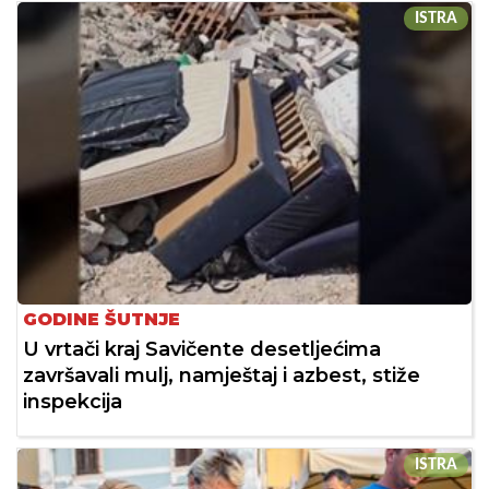
ISTRA
GODINE ŠUTNJE
U vrtači kraj Savičente desetljećima
završavali mulj, namještaj i azbest, stiže
inspekcija
ISTRA