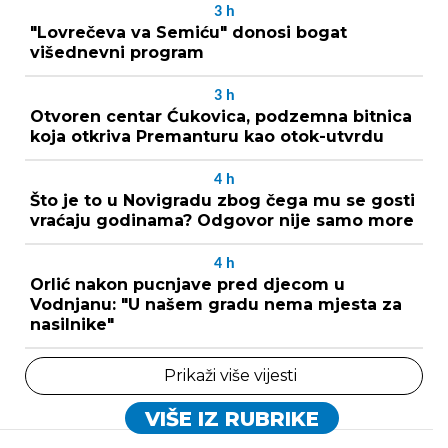
3
h
"Lovrečeva va Semiću" donosi bogat
višednevni program
3
h
Otvoren centar Ćukovica, podzemna bitnica
koja otkriva Premanturu kao otok-utvrdu
4
h
Što je to u Novigradu zbog čega mu se gosti
vraćaju godinama? Odgovor nije samo more
4
h
Orlić nakon pucnjave pred djecom u
Vodnjanu: "U našem gradu nema mjesta za
nasilnike"
Prikaži više vijesti
VIŠE IZ RUBRIKE