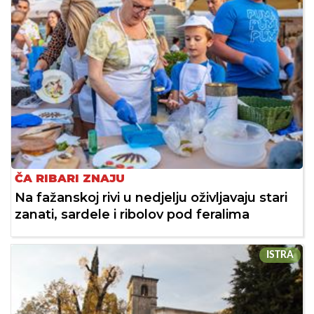
ČA RIBARI ZNAJU
Na fažanskoj rivi u nedjelju oživljavaju stari
zanati, sardele i ribolov pod feralima
ISTRA