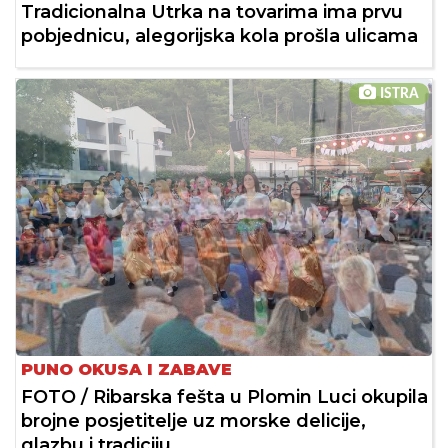
Tradicionalna Utrka na tovarima ima prvu
pobjednicu, alegorijska kola prošla ulicama
ISTRA
PUNO OKUSA I ZABAVE
FOTO / Ribarska fešta u Plomin Luci okupila
brojne posjetitelje uz morske delicije,
glazbu i tradiciju