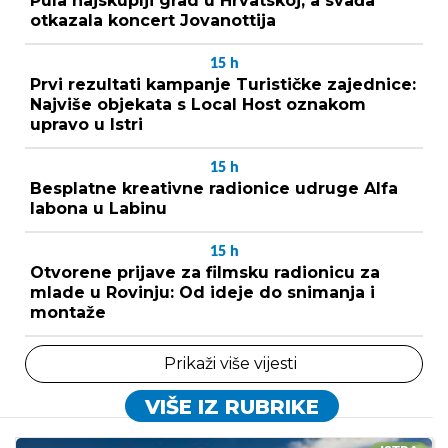
Pula najskuplji grad u Hrvatskoj, a svađa
otkazala koncert Jovanottija
15
h
Prvi rezultati kampanje Turističke zajednice:
Najviše objekata s Local Host oznakom
upravo u Istri
15
h
Besplatne kreativne radionice udruge Alfa
labona u Labinu
15
h
Otvorene prijave za filmsku radionicu za
mlade u Rovinju: Od ideje do snimanja i
montaže
Prikaži više vijesti
VIŠE IZ RUBRIKE