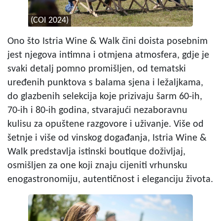
(COI 2024)
Ono što Istria Wine & Walk čini doista posebnim
jest njegova intimna i otmjena atmosfera, gdje je
svaki detalj pomno promišljen, od tematski
uređenih punktova s balama sjena i ležaljkama,
do glazbenih selekcija koje prizivaju šarm 60-ih,
70-ih i 80-ih godina, stvarajući nezaboravnu
kulisu za opuštene razgovore i uživanje. Više od
šetnje i više od vinskog događanja, Istria Wine &
Walk predstavlja istinski boutique doživljaj,
osmišljen za one koji znaju cijeniti vrhunsku
enogastronomiju, autentičnost i eleganciju života.