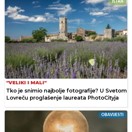
ISTRA
"VELIKI I MALI"
Tko je snimio najbolje fotografije? U Svetom
Lovreču proglašenje laureata PhotoCityja
OBAVIJESTI