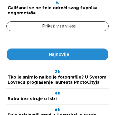
6.
Galižanci se ne žele odreći svog župnika
nogometaša
Prikaži više vijesti
Najnovije
2
h
Tko je snimio najbolje fotografije? U Svetom
Lovreču proglašenje laureata PhotoCityja
4
h
Sutra bez struje u Istri
6
h