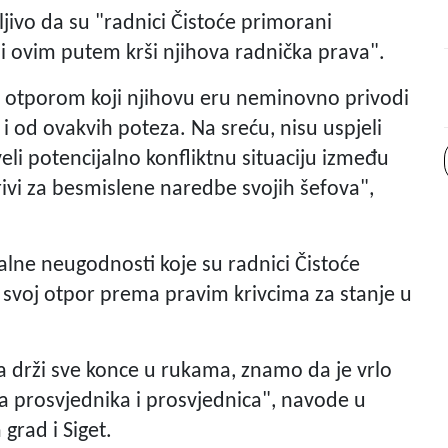
ljivo da su "radnici Čistoće primorani
i ovim putem krši njihova radnička prava".
 otporom koji njihovu eru neminovno privodi
i od ovakvih poteza. Na sreću, nisu uspjeli
eli potencijalno konfliktnu situaciju između
krivi za besmislene naredbe svojih šefova",
ualne neugodnosti koje su radnici Čistoće
 svoj otpor prema pravim krivcima za stanje u
a drži sve konce u rukama, znamo da je vrlo
a prosvjednika i prosvjednica", navode u
grad i Siget.