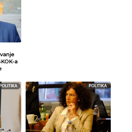
ivanje
SKOK-a
e
POLITIKA
POLITIKA