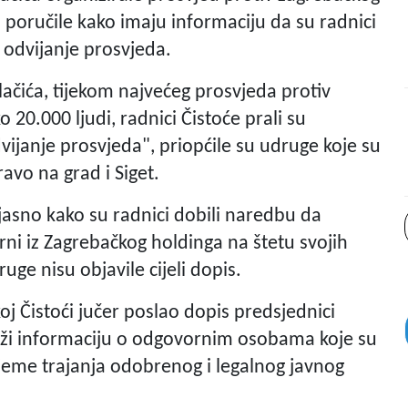
 poručile kako imaju informaciju da su radnici
 odvijanje prosvjeda.
lačića, tijekom najvećeg prosvjeda protiv
20.000 ljudi, radnici Čistoće prali su
ijanje prosvjeda", priopćile su udruge koje su
ravo na grad i Siget.
 jasno kako su radnici dobili naredbu da
rni iz Zagrebačkog holdinga na štetu svojih
ruge nisu objavile cijeli dopis.
oj Čistoći jučer poslao dopis predsjednici
ži informaciju o odgovornim osobama koje su
rijeme trajanja odobrenog i legalnog javnog