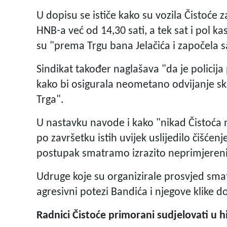
U dopisu se ističe kako su vozila Čistoće z
HNB-a već od 14,30 sati, a tek sat i pol 
su "prema Trgu bana Jelačića i započela s
Sindikat također naglašava "da je policij
kako bi osigurala neometano odvijanje sk
Trga".
U nastavku navode i kako "nikad Čistoća n
po završetku istih uvijek uslijedilo čišće
postupak smatramo izrazito neprimjereni
Udruge koje su organizirale prosvjed smat
agresivni potezi Bandića i njegove klike do
Radnici Čistoće primorani sudjelovati u 