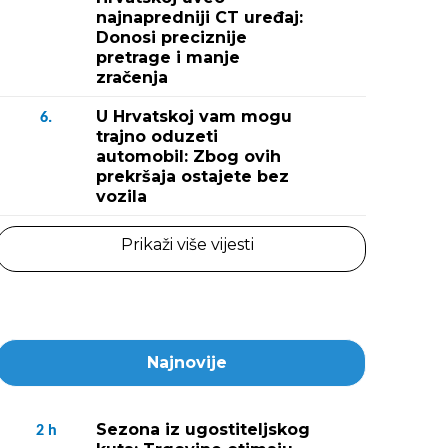
najnapredniji CT uređaj:
Donosi preciznije
pretrage i manje
zračenja
U Hrvatskoj vam mogu
6.
trajno oduzeti
automobil: Zbog ovih
prekršaja ostajete bez
vozila
Prikaži više vijesti
Najnovije
Sezona iz ugostiteljskog
2
h