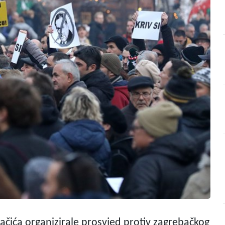
lačića organizirale prosvjed protiv zagrebačkog