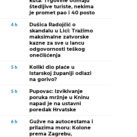
kuta: Trgovine otimaju
štedljive turiste, nekima
je promet pao i 40 posto
Dušica Radojčić o
4
h
skandalu u Lici: Tražimo
maksimalne zatvorske
kazne za sve u lancu
odgovornosti teškog
onečišćenja
Koliki dio plaće u
5
h
Istarskoj županiji odlazi
na gorivo?
Pupovac: Izvikivanje
5
h
poruka mržnje u Kninu
napad je na ustavni
poredak Hrvatske
Gužve na autocestama i
6
h
prilazima moru: Kolone
prema Zagrebu,