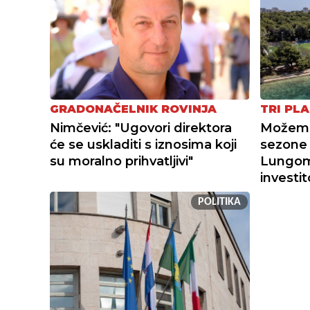
GRADONAČELNIK ROVINJA
TRI PLA
Nimčević: "Ugovori direktora
Možemo 
će se uskladiti s iznosima koji
sezone 
su moralno prihvatljivi"
Lungoma
investi
POLITIKA