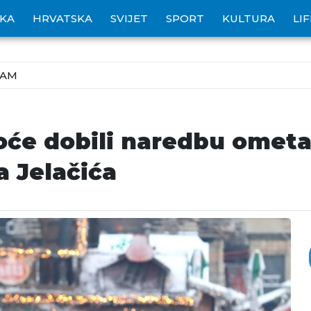
IKA
HRVATSKA
SVIJET
SPORT
KULTURA
LI
ZAM
oće dobili naredbu ometa
 Jelačića