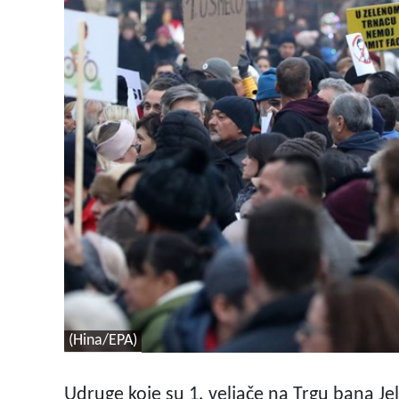
(Hina/EPA)
Udruge koje su 1. veljače na Trgu bana Je