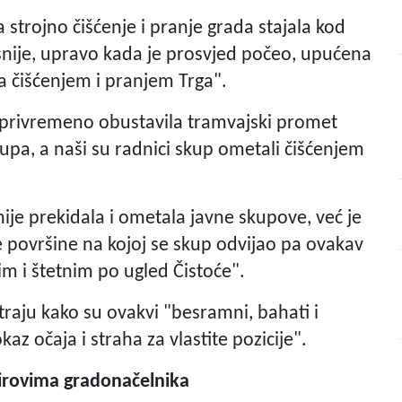
a strojno čišćenje i pranje grada stajala kod
kasnije, upravo kada je prosvjed počeo, upućena
a čišćenjem i pranjem Trga".
a privremeno obustavila tramvajski promet
upa, a naši su radnici skup ometali čišćenjem
ije prekidala i ometala javne skupove, već je
nje površine na kojoj se skup odvijao pa ovakav
m i štetnim po ugled Čistoće".
raju kako su ovakvi "besramni, bahati i
kaz očaja i straha za vlastite pozicije".
hirovima gradonačelnika