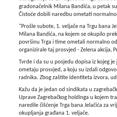
gradonačelnik Milana Bandića, u petak su
Čistoće dobili naredbu ometati normalno
"Prošle subote, 1. veljače na Trgu bana Je
Milana Bandića, na kojem se okupilo preko 
površinu Trga i time ometali normalno odv
organizirale taj prosvjed - Zelena akcija, P
Tvrde i da su u posjedu dopisa iz kojeg je
ometaju prosvjed, a koju su izdali odgovo
radnika. Zbog zaštite identiteta izvora, ud
Kažu da je jedan od sindikata u zagrebačk
Uprave Zagrebačkog holdinga u kojem tra
naredile čišćenje Trga bana Jelačića za v
okupljanja građana 1. veljače.