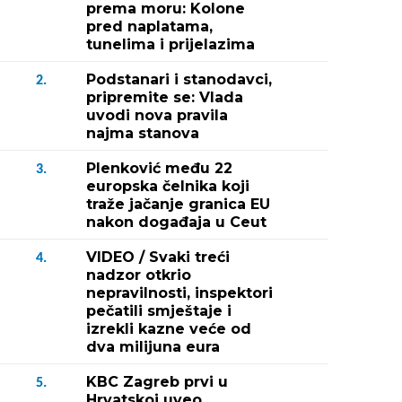
prema moru: Kolone
pred naplatama,
tunelima i prijelazima
Podstanari i stanodavci,
2.
pripremite se: Vlada
uvodi nova pravila
najma stanova
Plenković među 22
3.
europska čelnika koji
traže jačanje granica EU
nakon događaja u Ceut
VIDEO / Svaki treći
4.
nadzor otkrio
nepravilnosti, inspektori
pečatili smještaje i
izrekli kazne veće od
dva milijuna eura
KBC Zagreb prvi u
5.
Hrvatskoj uveo