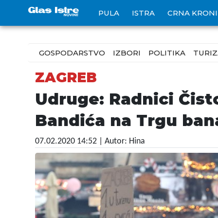
PULA
ISTRA
CRNA KRON
GOSPODARSTVO
IZBORI
POLITIKA
TURI
ZAGREB
Udruge: Radnici Čist
Bandića na Trgu bana
07.02.2020 14:52
| Autor: Hina