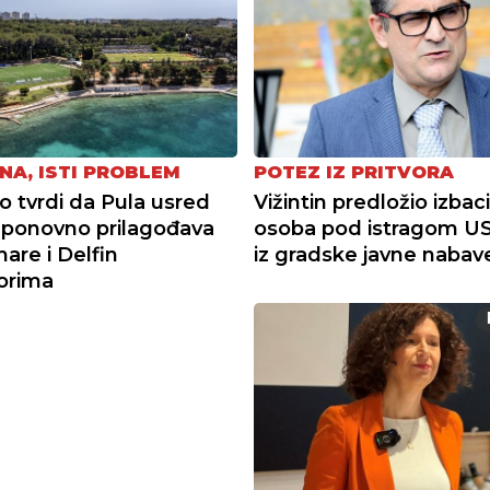
NA, ISTI PROBLEM
POTEZ IZ PRITVORA
tvrdi da Pula usred
Vižintin predložio izbac
ponovno prilagođava
osoba pod istragom U
re i Delfin
iz gradske javne nabav
torima