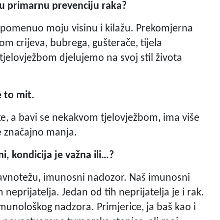
nu primarnu prevenciju raka?
apomenuo moju visinu i kilažu. Prekomjerna
om crijeva, bubrega, gušterače, tijela
elovježbom djelujemo na svoj stil života
e to mit.
ke, a bavi se nekakvom tjelovježbom, ima više
e značajno manja.
mi, kondicija je važna ili…?
 ravnotežu, imunosni nadozor. Naš imunosni
 neprijatelja. Jedan od tih neprijatelja je i rak.
 imunološkog nadzora. Primjerice, ja baš kao i