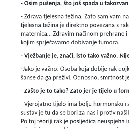
- Osim pušenja, što još spada u takozva
- Zdrava tjelesna težina. Zato sam vam n
tjelesna težina je direktno povezana s rak
maternica… Zdravim načinom prehrane i tj
kojim sprječavamo dobivanje tumora.
- Vježbanje je, znači, isto tako važno. Nij
-Jako je važno. Osoba koja dobije rak doj
šanse da ga preživi. Odnosno, smrtnost j
- Zašto je to tako? Zato jer je tijelo u for
- Vjerojatno tijelo ima bolju hormonsku
sustav je tu da se bori za nas i protiv naših
Po toj teoriji rak je posljedica neuspjeha