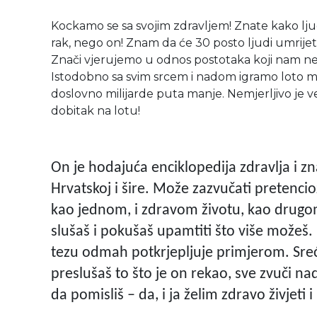
Kockamo se sa svojim zdravljem! Znate kako ljudi
rak, nego on! Znam da će 30 posto ljudi umrijeti
Znači vjerujemo u odnos postotaka koji nam ne i
Istodobno sa svim srcem i nadom igramo loto mi
doslovno milijarde puta manje. Nemjerljivo je v
dobitak na lotu!
On je hodajuća enciklopedija zdravlja i z
Hrvatskoj i šire. Može zazvučati pretencioz
kao jednom, i zdravom životu, kao drugom
slušaš i pokušaš upamtiti što više možeš. 
tezu odmah potkrjepljuje primjerom. Sreć
preslušaš to što je on rekao, sve zvuči na
da pomisliš – da, i ja želim zdravo živjeti