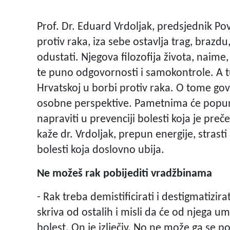
Prof. Dr. Eduard Vrdoljak, predsjednik P
protiv raka, iza sebe ostavlja trag, bra
odustati. Njegova filozofija života, naime,
te puno odgovornosti i samokontrole. A t
Hrvatskoj u borbi protiv raka. O tome govor
osobne perspektive. Pametnima će popunit
napraviti u prevenciji bolesti koja je pre
kaže dr. Vrdoljak, prepun energije, strast
bolesti koja doslovno ubija.
Ne možeš rak pobijediti vradžbinama
- Rak treba demistificirati i destigmatizir
skriva od ostalih i misli da će od njega 
bolest. On je izlječiv. No ne može ga se po