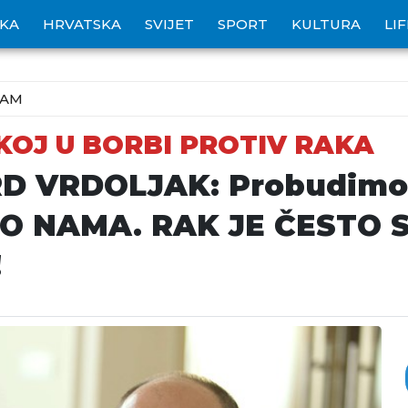
IKA
HRVATSKA
SVIJET
SPORT
KULTURA
LI
ZAM
KOJ U BORBI PROTIV RAKA
D VRDOLJAK: Probudimo s
GO NAMA. RAK JE ČESTO 
!