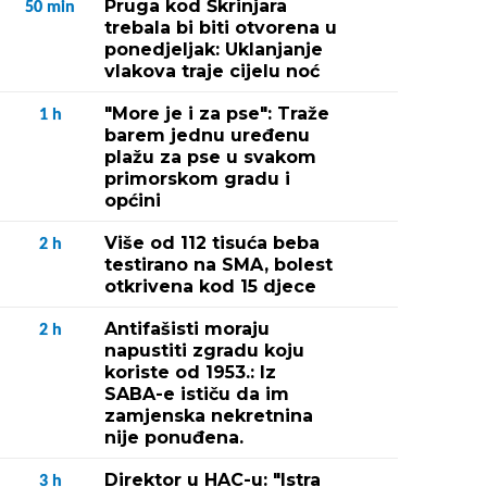
Pruga kod Škrinjara
50
min
trebala bi biti otvorena u
ponedjeljak: Uklanjanje
vlakova traje cijelu noć
"More je i za pse": Traže
1
h
barem jednu uređenu
plažu za pse u svakom
primorskom gradu i
općini
Više od 112 tisuća beba
2
h
testirano na SMA, bolest
otkrivena kod 15 djece
Antifašisti moraju
2
h
napustiti zgradu koju
koriste od 1953.: Iz
SABA-e ističu da im
zamjenska nekretnina
nije ponuđena.
Direktor u HAC-u: "Istra
3
h