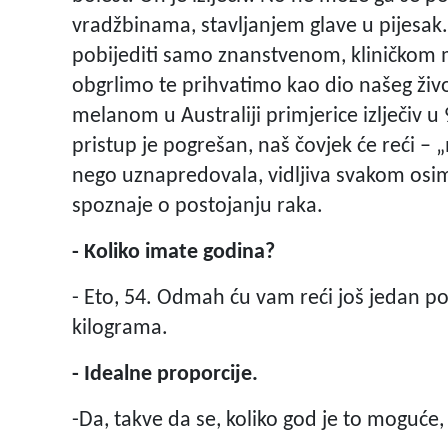
vradžbinama, stavljanjem glave u pijesak.
pobijediti samo znanstvenom, kliničkom 
obgrlimo te prihvatimo kao dio našeg živ
melanom u Australiji primjerice izlječiv u
pristup je pogrešan, naš čovjek će reći – 
nego uznapredovala, vidljiva svakom osim on
spoznaje o postojanju raka.
- Koliko imate godina?
- Eto, 54. Odmah ću vam reći još jedan p
kilograma.
- Idealne proporcije.
-Da, takve da se, koliko god je to moguće,