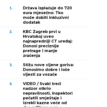
Država isplaćuje do 720
1.
eura mjesečno: Tko
može dobiti inkluzivni
dodatak
KBC Zagreb prvi u
2.
Hrvatskoj uveo
najnapredniji CT uređaj:
Donosi preciznije
pretrage i manje
zračenja
Stižu nove cijene goriva:
3.
Donosimo dobre i loše
vijesti za vozače
VIDEO / Svaki treći
4.
nadzor otkrio
nepravilnosti, inspektori
pečatili smještaje i
izrekli kazne veće od