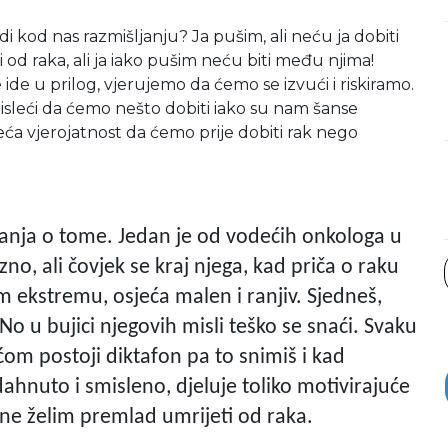
 kod nas razmišljanju? Ja pušim, ali neću ja dobiti
 od raka, ali ja iako pušim neću biti među njima!
de u prilog, vjerujemo da ćemo se izvući i riskiramo.
sleći da ćemo nešto dobiti iako su nam šanse
eća vjerojatnost da ćemo prije dobiti rak nego
nanja o tome. Jedan je od vodećih onkologa u
no, ali čovjek se kraj njega, kad priča o raku
 ekstremu, osjeća malen i ranjiv. Sjedneš,
No u bujici njegovih misli teško se snaći. Svaku
om postoji diktafon pa to snimiš i kad
dahnuto i smisleno, djeluje toliko motivirajuće
 i ne želim premlad umrijeti od raka.