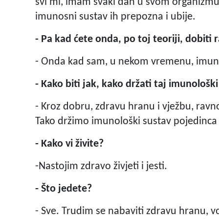
svi mi, imam svaki dan u svom organizmu
imunosni sustav ih prepozna i ubije.
- Pa kad ćete onda, po toj teoriji, dobiti 
- Onda kad sam, u nekom vremenu, imun
- Kako biti jak, kako držati taj imunološ
- Kroz dobru, zdravu hranu i vježbu, ravnot
Tako držimo imunološki sustav pojedinca 
- Kako vi živite?
-Nastojim zdravo živjeti i jesti.
- Što jedete?
- Sve. Trudim se nabaviti zdravu hranu, v