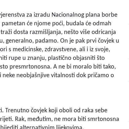
ovjerenstva za izradu Nacionalnog plana borbe
zdu, pametan će njome poći, budala će odmah
 traži dosta razmišljanja, nešto više odricanja
u, generalno, padamo. On je pak prvi čovjek u
i s medicinske, zdravstvene, ali i iz svoje,
i rupe u znanju, plastično objasniti što
često presmrtonosna. A ne bi moralo biti tako,
i i neke neobjašnjive vitalnosti dok pričamo o
ati. Trenutno čovjek koji oboli od raka sebe
umrijeti. Rak, međutim, ne mora biti smrtonosna
bijediti alternativnim lijekovima,