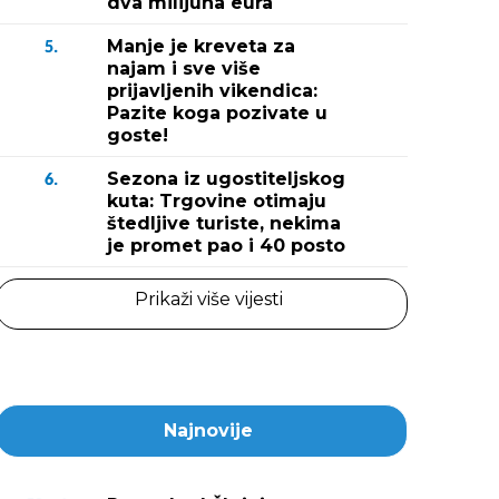
dva milijuna eura
Manje je kreveta za
5.
najam i sve više
prijavljenih vikendica:
Pazite koga pozivate u
goste!
Sezona iz ugostiteljskog
6.
kuta: Trgovine otimaju
štedljive turiste, nekima
je promet pao i 40 posto
Prikaži više vijesti
Najnovije