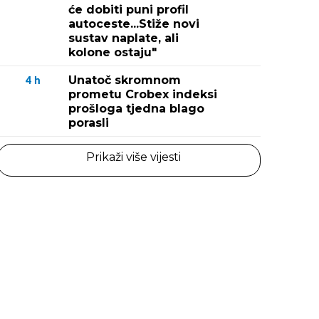
će dobiti puni profil
autoceste...Stiže novi
sustav naplate, ali
kolone ostaju"
Unatoč skromnom
4
h
prometu Crobex indeksi
prošloga tjedna blago
porasli
Prikaži više vijesti