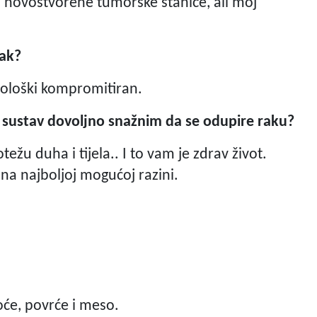
 novostvorene tumorske stanice, ali moj
rak?
ološki kompromitiran.
ki sustav dovoljno snažnim da se odupire raku?
ežu duha i tijela.. I to vam je zdrav život.
na najboljoj mogućoj razini.
oće, povrće i meso.