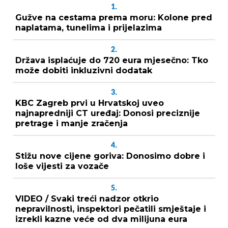
1.
Gužve na cestama prema moru: Kolone pred
naplatama, tunelima i prijelazima
2.
Država isplaćuje do 720 eura mjesečno: Tko
može dobiti inkluzivni dodatak
3.
KBC Zagreb prvi u Hrvatskoj uveo
najnapredniji CT uređaj: Donosi preciznije
pretrage i manje zračenja
4.
Stižu nove cijene goriva: Donosimo dobre i
loše vijesti za vozače
5.
VIDEO / Svaki treći nadzor otkrio
nepravilnosti, inspektori pečatili smještaje i
izrekli kazne veće od dva milijuna eura