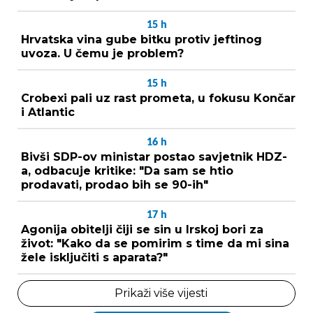
15
h
Hrvatska vina gube bitku protiv jeftinog
uvoza. U čemu je problem?
15
h
Crobexi pali uz rast prometa, u fokusu Končar
i Atlantic
16
h
Bivši SDP-ov ministar postao savjetnik HDZ-
a, odbacuje kritike: "Da sam se htio
prodavati, prodao bih se 90-ih"
17
h
Agonija obitelji čiji se sin u Irskoj bori za
život: "Kako da se pomirim s time da mi sina
žele isključiti s aparata?"
Prikaži više vijesti