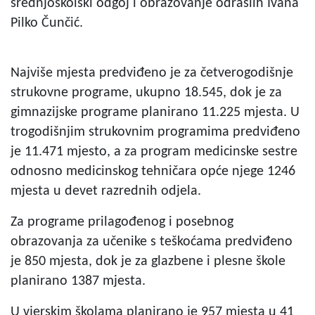
srednjoškolski odgoj i obrazovanje odraslih Ivana
Pilko Čunčić.
Najviše mjesta predviđeno je za četverogodišnje
strukovne programe, ukupno 18.545, dok je za
gimnazijske programe planirano 11.225 mjesta. U
trogodišnjim strukovnim programima predviđeno
je 11.471 mjesto, a za program medicinske sestre
odnosno medicinskog tehničara opće njege 1246
mjesta u devet razrednih odjela.
Za programe prilagođenog i posebnog
obrazovanja za učenike s teškoćama predviđeno
je 850 mjesta, dok je za glazbene i plesne škole
planirano 1387 mjesta.
U vjerskim školama planirano je 957 mjesta u 41