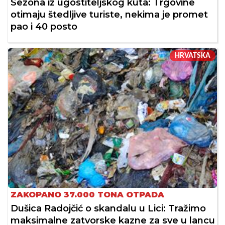
Sezona iz ugostiteljskog kuta: Trgovine
otimaju štedljive turiste, nekima je promet
pao i 40 posto
HRVATSKA
ZAKOPANO 37.000 TONA OTPADA
Dušica Radojčić o skandalu u Lici: Tražimo
maksimalne zatvorske kazne za sve u lancu