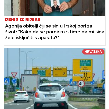
DENIS IZ RIJEKE
Agonija obitelji čiji se sin u Irskoj bori za
život: "Kako da se pomirim s time da mi sina
žele isključiti s aparata?"
HRVATSKA