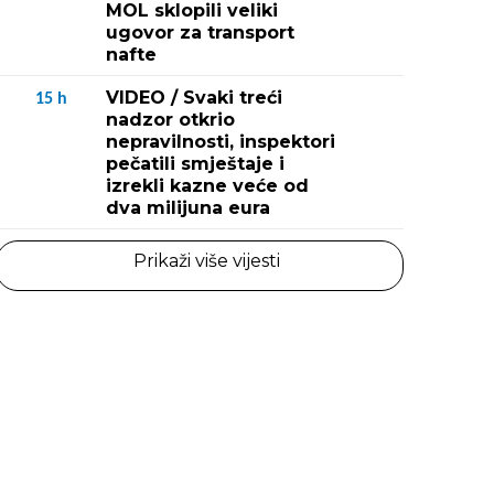
MOL sklopili veliki
ugovor za transport
nafte
VIDEO / Svaki treći
15
h
nadzor otkrio
nepravilnosti, inspektori
pečatili smještaje i
izrekli kazne veće od
dva milijuna eura
Prikaži više vijesti