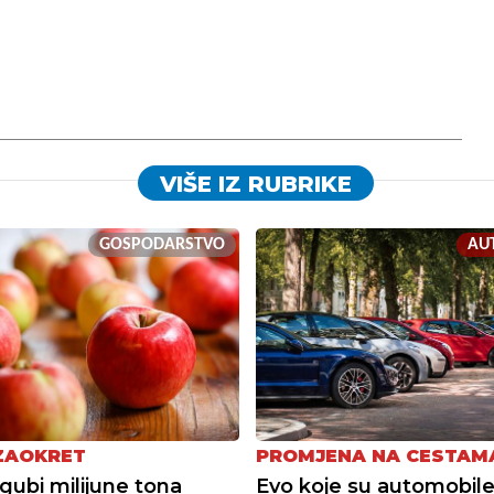
VIŠE IZ RUBRIKE
GOSPODARSTVO
AU
 ZAOKRET
PROMJENA NA CESTAM
gubi milijune tona
Evo koje su automobile