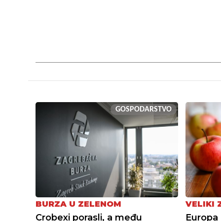
GOSPODARSTVO
BURZA U ZELENOM
VELIKI
Crobexi porasli, a među
Europa 