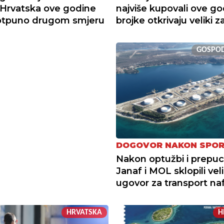
 Hrvatska ove godine
najviše kupovali ove go
potpuno drugom smjeru
brojke otkrivaju veliki 
GOSPO
DOGOVOR NAKON SPO
Nakon optužbi i prepuc
Janaf i MOL sklopili veli
ugovor za transport na
HRVATSKA
H