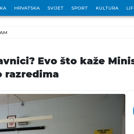
IKA
HRVATSKA
SVIJET
SPORT
KULTURA
LI
ZAM
vnici? Evo što kaže Minis
po razredima