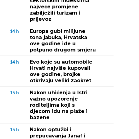
sektorskim indeksima
najveće promjene
zabilježili turizam i
prijevoz
Europa gubi milijune
14
h
tona jabuka, Hrvatska
ove godine ide u
potpuno drugom smjeru
Evo koje su automobile
14
h
Hrvati najviše kupovali
ove godine, brojke
otkrivaju veliki zaokret
Nakon uhićenja u Istri
15
h
važno upozorenje
roditeljima koji s
djecom idu na plaže i
bazene
Nakon optužbi i
15
h
prepucavanja Janaf i