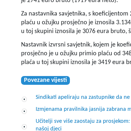
je 2741 euro bruto (1919 eura neto).
Za nastavnika savjetnika, s koeficijentom
plaću u ožujku prosječno je iznosila 3.134
u toj skupini iznosila je 3076 eura bruto, 
Nastavnik izvrsni savjetnik, kojem je koefi
prosječno je u ožujku primio plaću od 34
plaća u toj skupini iznosila je 3419 eura
Povezane vijesti
Sindikati apeliraju na zastupnike da ne
Izmjenama pravilnika jasnija zabrana 
Učitelji sve više zaostaju za prosjekom:
našoj djeci