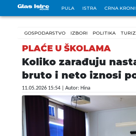
PULA
ISTRA
CRNA KRON
GOSPODARSTVO
IZBORI
POLITIKA
TURI
PLAĆE U ŠKOLAMA
Koliko zarađuju nasta
bruto i neto iznosi 
11.05.2026 15:54
| Autor: Hina