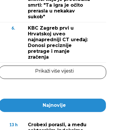
smrti: "Ta igra je očito
prerasla u nekakav
sukob"
KBC Zagreb prvi u
6.
Hrvatskoj uveo
najnapredniji CT uređaj:
Donosi preciznije
pretrage i manje
zračenja
Prikaži više vijesti
Najnovije
Crobexi porasli, a među
13
h