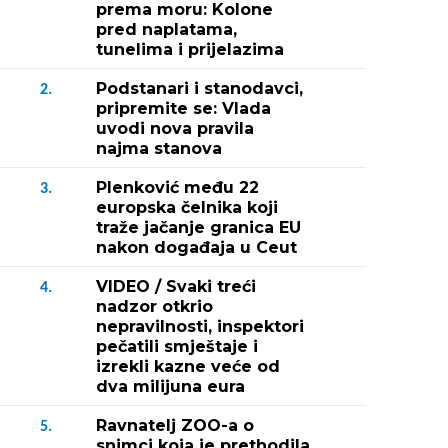
prema moru: Kolone
pred naplatama,
tunelima i prijelazima
Podstanari i stanodavci,
2.
pripremite se: Vlada
uvodi nova pravila
najma stanova
Plenković među 22
3.
europska čelnika koji
traže jačanje granica EU
nakon događaja u Ceut
VIDEO / Svaki treći
4.
nadzor otkrio
nepravilnosti, inspektori
pečatili smještaje i
izrekli kazne veće od
dva milijuna eura
Ravnatelj ZOO-a o
5.
snimci koja je prethodila