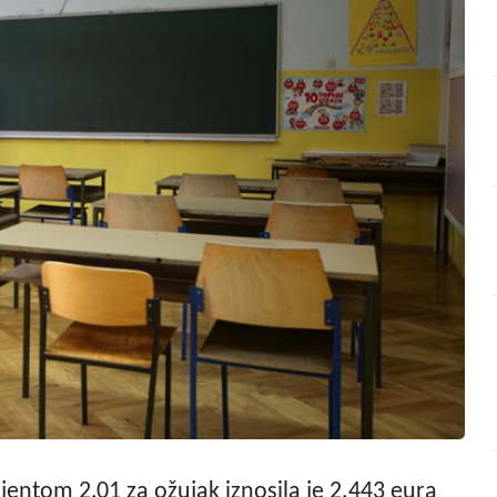
ijentom 2,01 za ožujak iznosila je 2.443 eura