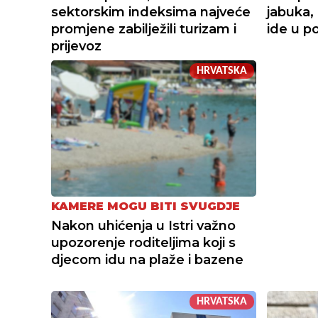
sektorskim indeksima najveće
jabuka,
promjene zabilježili turizam i
ide u 
prijevoz
HRVATSKA
KAMERE MOGU BITI SVUGDJE
Nakon uhićenja u Istri važno
upozorenje roditeljima koji s
djecom idu na plaže i bazene
HRVATSKA