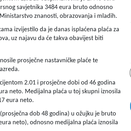
vrsnog savjetnika 3484 eura bruto odnosno
 Ministarstvo znanosti, obrazovanja i mladih.
ama izvijestilo da je danas isplaćena plaća za
va, uz najavu da će takva obavijest biti
iznosile prosječne nastavničke plaće te
razreda.
icijentom 2.01 i prosječne dobi od 46 godina
ura neto. Medijalna plaća u toj skupni iznosila
17 eura neto.
(prosječna dob 48 godina) u ožujku je bruto
 eura neto), odnosno medijalna plaća iznosila