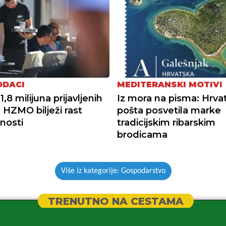
ODACI
MEDITERANSKI MOTIVI
1,8 milijuna prijavljenih
Iz mora na pisma: Hrva
: HZMO bilježi rast
pošta posvetila marke
nosti
tradicijskim ribarskim
brodicama
Više iz kategorije: Gospodarstvo
TRENUTNO NA CESTAMA