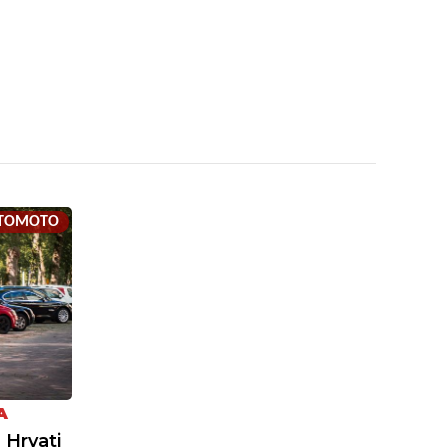
TOMOTO
A
 Hrvati