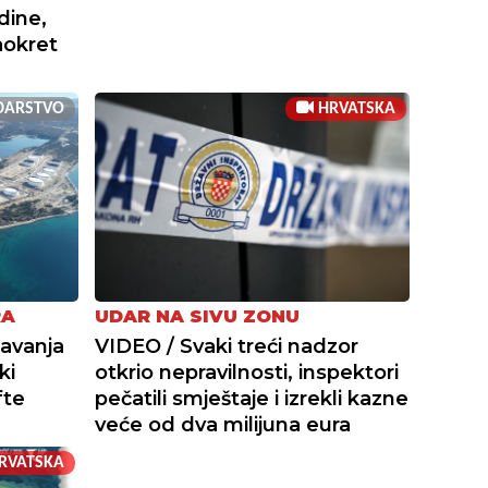
dine,
zaokret
DARSTVO
HRVATSKA
RA
UDAR NA SIVU ZONU
avanja
VIDEO / Svaki treći nadzor
ki
otkrio nepravilnosti, inspektori
fte
pečatili smještaje i izrekli kazne
veće od dva milijuna eura
RVATSKA