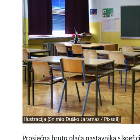
Ilustracija (Snimio Duško Jaramaz / Pixsell)
Prosječna bruto plaća nastavnika s koefic