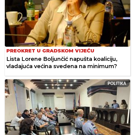
PREOKRET U GRADSKOM VIJEĆU
Lista Lorene Boljunčić napušta koaliciju,
vladajuća većina svedena na minimum?
POLITIKA