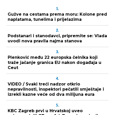
1.
Gužve na cestama prema moru: Kolone pred
naplatama, tunelima i prijelazima
2.
Podstanari i stanodavci, pripremite se: Vlada
uvodi nova pravila najma stanova
3.
Plenković među 22 europska čelnika koji
traže jačanje granica EU nakon događaja u
Ceut
4.
VIDEO / Svaki treći nadzor otkrio
nepravilnosti, inspektori pečatili smještaje i
izrekli kazne veće od dva milijuna eura
5.
KBC Zagreb prvi u Hrvatskoj uveo