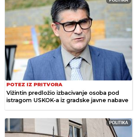
POLITIKA
POTEZ IZ PRITVORA
Vižintin predložio izbacivanje osoba pod
istragom USKOK-a iz gradske javne nabave
POLITIKA