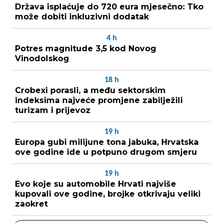
Država isplaćuje do 720 eura mjesečno: Tko
može dobiti inkluzivni dodatak
4
h
Potres magnitude 3,5 kod Novog
Vinodolskog
18
h
Crobexi porasli, a među sektorskim
indeksima najveće promjene zabilježili
turizam i prijevoz
19
h
Europa gubi milijune tona jabuka, Hrvatska
ove godine ide u potpuno drugom smjeru
19
h
Evo koje su automobile Hrvati najviše
kupovali ove godine, brojke otkrivaju veliki
zaokret