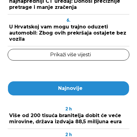
najnapredniji CT uređaj: Donosi preciznije
pretrage i manje zračenja
6.
U Hrvatskoj vam mogu trajno oduzeti
automobil: Zbog ovih prekršaja ostajete bez
vozila
Prikaži više vijesti
Najnovije
2
h
Više od 200 tisuća branitelja dobit će veće
mirovine, država izdvaja 88,5 milijuna eura
2
h