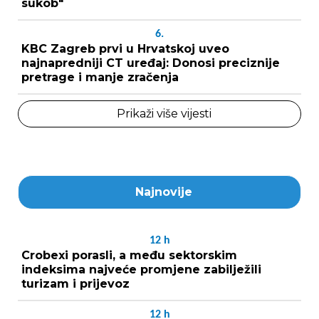
sukob"
6.
KBC Zagreb prvi u Hrvatskoj uveo
najnapredniji CT uređaj: Donosi preciznije
pretrage i manje zračenja
Prikaži više vijesti
Najnovije
12
h
Crobexi porasli, a među sektorskim
indeksima najveće promjene zabilježili
turizam i prijevoz
12
h