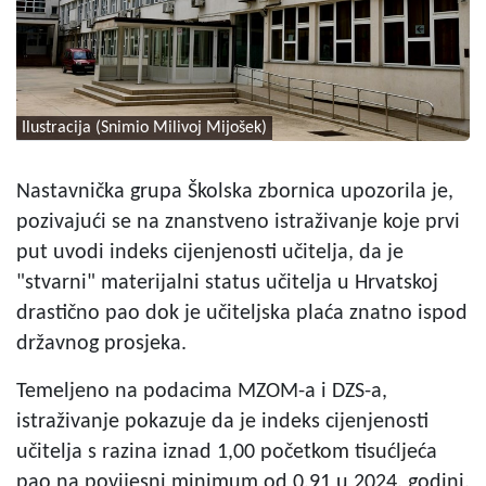
Ilustracija (Snimio Milivoj Mijošek)
Nastavnička grupa Školska zbornica upozorila je,
pozivajući se na znanstveno istraživanje koje prvi
put uvodi indeks cijenjenosti učitelja, da je
"stvarni" materijalni status učitelja u Hrvatskoj
drastično pao dok je učiteljska plaća znatno ispod
državnog prosjeka.
Temeljeno na podacima MZOM-a i DZS-a,
istraživanje pokazuje da je indeks cijenjenosti
učitelja s razina iznad 1,00 početkom tisućljeća
pao na povijesni minimum od 0,91 u 2024. godini,