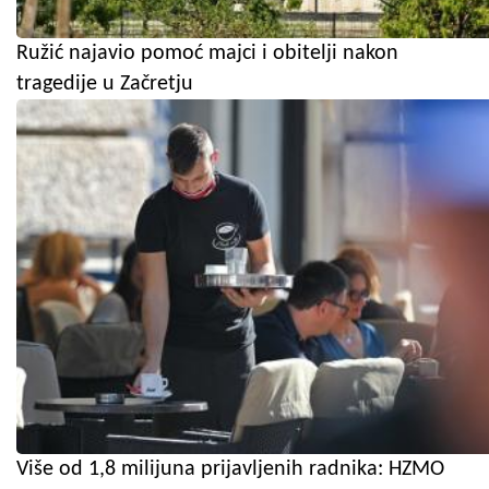
Ružić najavio pomoć majci i obitelji nakon
tragedije u Začretju
Više od 1,8 milijuna prijavljenih radnika: HZMO