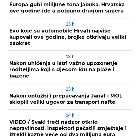
Europa gubi milijune tona jabuka, Hrvatska
ove godine ide u potpuno drugom smjeru
13
h
Evo koje su automobile Hrvati najviše
kupovali ove godine, brojke otkrivaju veliki
zaokret
13
h
Nakon uhićenja u Istri važno upozorenje
roditeljima koji s djecom idu na plaže i
bazene
13
h
Nakon optužbi i prepucavanja Janaf i MOL
sklopili veliki ugovor za transport nafte
14
h
VIDEO / Svaki treći nadzor otkrio
nepravilnosti, inspektori pečatili smještaje i
izrekli kazne veće od dva milijuna eura