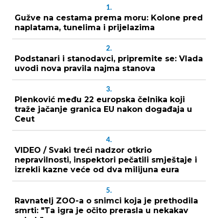
1.
Gužve na cestama prema moru: Kolone pred
naplatama, tunelima i prijelazima
2.
Podstanari i stanodavci, pripremite se: Vlada
uvodi nova pravila najma stanova
3.
Plenković među 22 europska čelnika koji
traže jačanje granica EU nakon događaja u
Ceut
4.
VIDEO / Svaki treći nadzor otkrio
nepravilnosti, inspektori pečatili smještaje i
izrekli kazne veće od dva milijuna eura
5.
Ravnatelj ZOO-a o snimci koja je prethodila
smrti: "Ta igra je očito prerasla u nekakav