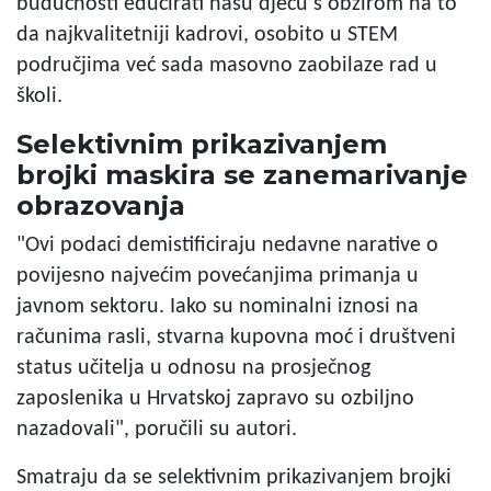
budućnosti educirati našu djecu s obzirom na to
da najkvalitetniji kadrovi, osobito u STEM
područjima već sada masovno zaobilaze rad u
školi.
Selektivnim prikazivanjem
brojki maskira se zanemarivanje
obrazovanja
"Ovi podaci demistificiraju nedavne narative o
povijesno najvećim povećanjima primanja u
javnom sektoru. Iako su nominalni iznosi na
računima rasli, stvarna kupovna moć i društveni
status učitelja u odnosu na prosječnog
zaposlenika u Hrvatskoj zapravo su ozbiljno
nazadovali", poručili su autori.
Smatraju da se selektivnim prikazivanjem brojki