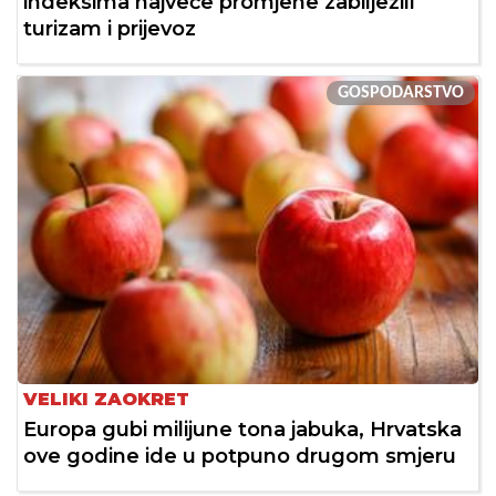
indeksima najveće promjene zabilježili
turizam i prijevoz
GOSPODARSTVO
VELIKI ZAOKRET
Europa gubi milijune tona jabuka, Hrvatska
ove godine ide u potpuno drugom smjeru