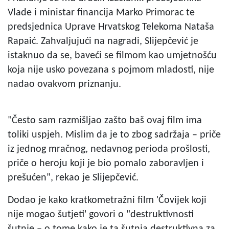
Vlade i ministar financija Marko Primorac te
predsjednica Uprave Hrvatskog Telekoma Nataša
Rapaić. Zahvaljujući na nagradi, Slijepčević je
istaknuo da se, baveći se filmom kao umjetnošću
koja nije usko povezana s pojmom mladosti, nije
nadao ovakvom priznanju.
"Često sam razmišljao zašto baš ovaj film ima
toliki uspjeh. Mislim da je to zbog sadržaja – priče
iz jednog mračnog, nedavnog perioda prošlosti,
priče o heroju koji je bio pomalo zaboravljen i
prešućen", rekao je Slijepčević.
Dodao je kako kratkometražni film 'Čovijek koji
nije mogao šutjeti' govori o "destruktivnosti
šutnje – o tome kako je ta šutnja destruktivna za