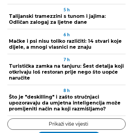
5
h
Talijanski tramezzini s tunom i jajima:
Odličan zalogaj za ljetne dane
6
h
Mačke i psi nisu toliko različiti: 14 stvari koje
dijele, a mnogi vlasnici ne znaju
7
h
Turistička zamka na tanjuru: Šest detalja koji
otkrivaju loš restoran prije nego što uopće
naručite
8
h
Što je "deskilling" i zašto stručnjaci
upozoravaju da umjetna inteligencija može
promijeniti način na koji razmišljamo?
Prikaži više vijesti