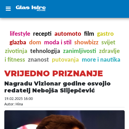
lifestyle
recepti
automoto
film
gastro
glazba
dom
moda i stil
showbizz
svijet
zivotinja
tehnologija
zanimljivosti
zdravlje
i fitness
znanost
putovanja
more i nautika
VRIJEDNO PRIZNANJE
Nagradu Vizionar godine osvojio
redatelj Nebojša Slijepčević
19.02.2025 16:00
Autor: Hina