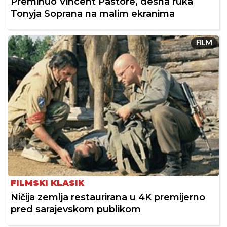
Preminuo Vincent Pastore, desna ruka
Tonyja Soprana na malim ekranima
FILM
FILMSKI KLASIK
Ničija zemlja restaurirana u 4K premijerno
pred sarajevskom publikom