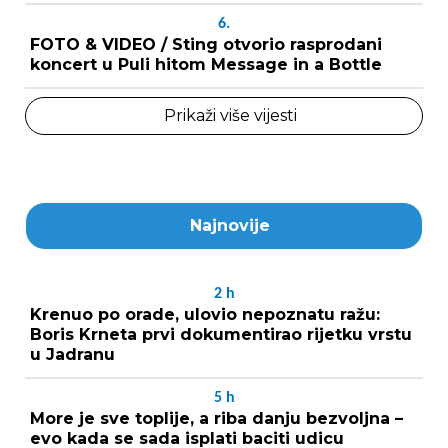
6.
FOTO & VIDEO / Sting otvorio rasprodani
koncert u Puli hitom Message in a Bottle
Prikaži više vijesti
Najnovije
2
h
Krenuo po orade, ulovio nepoznatu ražu:
Boris Krneta prvi dokumentirao rijetku vrstu
u Jadranu
5
h
More je sve toplije, a riba danju bezvoljna –
evo kada se sada isplati baciti udicu