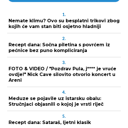
1.
Nemate klimu? Ovo su besplatni trikovi zbog
kojih će vam stan biti osjetno hladniji
2.
Recept dana: Sočna piletina s povrćem iz
pećnice bez puno kompliciranja
3.
FOTO & VIDEO / "Pozdrav Pula, j**** je vruće
ovdje!" Nick Cave silovito otvorio koncert u
Areni
4.
Meduze se pojavile uz istarsku obalu:
Stručnjaci objasnili o kojoj je vrsti riječ
5.
Recept dana: Sataraš, ljetni klasik