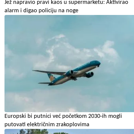
Jež napravio pravi kaos u supermarketu: Aktivirao
alarm i digao policiju na noge
Europski bi putnici već početkom 2030-ih mogli
putovati električnim zrakoplovima