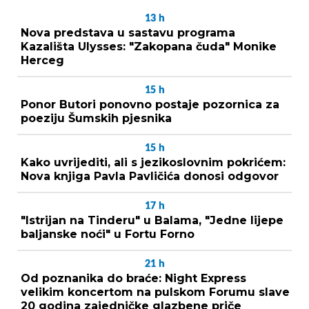
13
h
Nova predstava u sastavu programa
Kazališta Ulysses: "Zakopana čuda" Monike
Herceg
15
h
Ponor Butori ponovno postaje pozornica za
poeziju Šumskih pjesnika
15
h
Kako uvrijediti, ali s jezikoslovnim pokrićem:
Nova knjiga Pavla Pavličića donosi odgovor
17
h
"Istrijan na Tinderu" u Balama, "Jedne lijepe
baljanske noći" u Fortu Forno
21
h
Od poznanika do braće: Night Express
velikim koncertom na pulskom Forumu slave
20 godina zajedničke glazbene priče