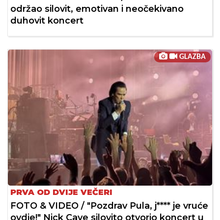
održao silovit, emotivan i neočekivano
duhovit koncert
GLAZBA
PRVA OD DVIJE VEČERI
FOTO & VIDEO / "Pozdrav Pula, j**** je vruće
ovdje!" Nick Cave silovito otvorio koncert u