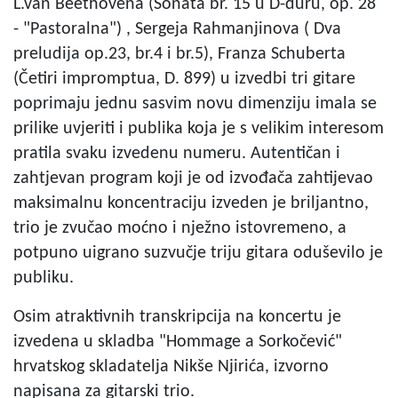
L.van Beethovena (Sonata br. 15 u D-duru, op. 28
- "Pastoralna") , Sergeja Rahmanjinova ( Dva
preludija op.23, br.4 i br.5), Franza Schuberta
(Četiri impromptua, D. 899) u izvedbi tri gitare
poprimaju jednu sasvim novu dimenziju imala se
prilike uvjeriti i publika koja je s velikim interesom
pratila svaku izvedenu numeru. Autentičan i
zahtjevan program koji je od izvođača zahtijevao
maksimalnu koncentraciju izveden je briljantno,
trio je zvučao moćno i nježno istovremeno, a
potpuno uigrano suzvučje triju gitara oduševilo je
publiku.
Osim atraktivnih transkripcija na koncertu je
izvedena u skladba "Hommage a Sorkočević"
hrvatskog skladatelja Nikše Njirića, izvorno
napisana za gitarski trio.