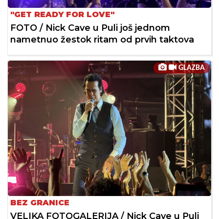
"GET READY FOR LOVE"
FOTO / Nick Cave u Puli još jednom
nametnuo žestok ritam od prvih taktova
GLAZBA
BEZ GRANICE
VELIKA FOTOGALERIJA / Nick Cave u Puli