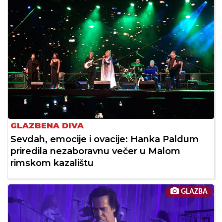
GLAZBENA DIVA
Sevdah, emocije i ovacije: Hanka Paldum
priredila nezaboravnu večer u Malom
rimskom kazalištu
GLAZBA