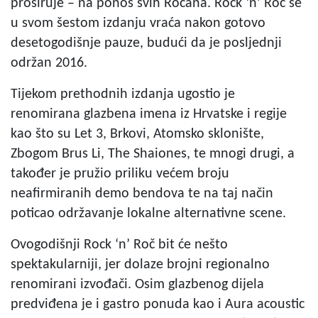
proširuje – na ponos svih Ročana. Rock ‘n’ Roč se
u svom šestom izdanju vraća nakon gotovo
desetogodišnje pauze, budući da je posljednji
održan 2016.
Tijekom prethodnih izdanja ugostio je
renomirana glazbena imena iz Hrvatske i regije
kao što su Let 3, Brkovi, Atomsko sklonište,
Zbogom Brus Li, The Shaiones, te mnogi drugi, a
također je pružio priliku većem broju
neafirmiranih demo bendova te na taj način
poticao održavanje lokalne alternativne scene.
Ovogodišnji Rock ‘n’ Roč bit će nešto
spektakularniji, jer dolaze brojni regionalno
renomirani izvođači. Osim glazbenog dijela
predviđena je i gastro ponuda kao i Aura acoustic