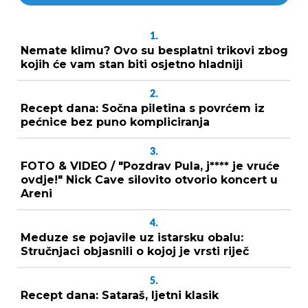
1.
Nemate klimu? Ovo su besplatni trikovi zbog
kojih će vam stan biti osjetno hladniji
2.
Recept dana: Sočna piletina s povrćem iz
pećnice bez puno kompliciranja
3.
FOTO & VIDEO / "Pozdrav Pula, j**** je vruće
ovdje!" Nick Cave silovito otvorio koncert u
Areni
4.
Meduze se pojavile uz istarsku obalu:
Stručnjaci objasnili o kojoj je vrsti riječ
5.
Recept dana: Sataraš, ljetni klasik