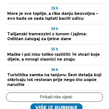
13
h
More je sve toplije, a riba danju bezvoljna –
evo kada se sada isplati baciti udicu
14
h
Talijanski tramezzini s tunom i jajima:
Odličan zalogaj za ljetne dane
15
h
Mačke i psi nisu toliko različiti: 14 stvari koje
dijele, a mnogi vlasnici ne znaju
16
h
Turistička zamka na tanjuru: Šest detalja koji
otkrivaju loš restoran prije nego što uopće
naručite
Prikaži više vijesti
VIŠE IZ RUBRIKE