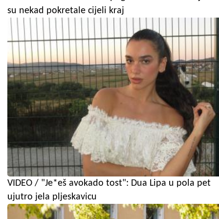
su nekad pokretale cijeli kraj
VIDEO / "Je*eš avokado tost": Dua Lipa u pola pet
ujutro jela pljeskavicu