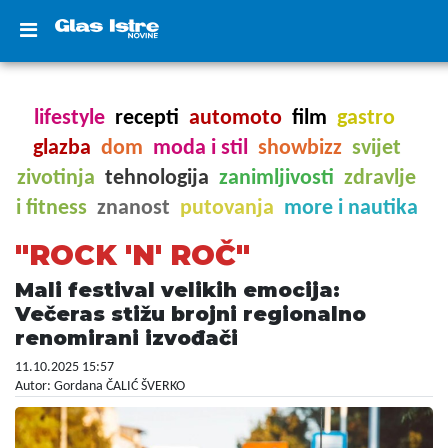
lifestyle
recepti
automoto
film
gastro
glazba
dom
moda i stil
showbizz
svijet
zivotinja
tehnologija
zanimljivosti
zdravlje
i fitness
znanost
putovanja
more i nautika
"ROCK 'N' ROČ"
Mali festival velikih emocija:
Večeras stižu brojni regionalno
renomirani izvođači
11.10.2025 15:57
Autor: Gordana ČALIĆ ŠVERKO