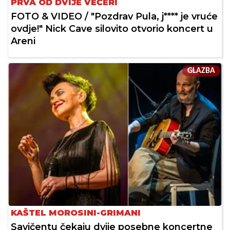
PRVA OD DVIJE VEČERI
FOTO & VIDEO / "Pozdrav Pula, j**** je vruće
ovdje!" Nick Cave silovito otvorio koncert u
Areni
GLAZBA
KAŠTEL MOROSINI-GRIMANI
Savičentu čekaju dvije posebne koncertne